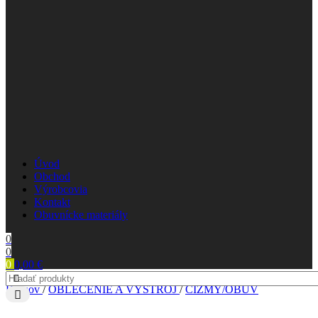
Úvod
Obchod
Výrobcovia
Kontakt
Obuvnícke materiály
0
0
0
0,00
€
Domov
/
OBLEČENIE A VÝSTROJ
/
ČIŽMY/OBUV