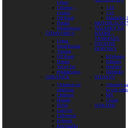
Urban
Chopper –
1:18
Cruiser
1:12
Off Road
Skladačky 1
Detské
MOTOPLACHT
Príslušenstvo
NÁLEPKY NA
ČIŽMY/OBUV
NÁDRŽ –
TANKPADY
Urban
OSTATNÉ
Sport/Racing
DOPLNKY
Touring
Off Road
Kľúčenky
Detské
Nálepky
Voľný čas
Hrnčeky
Príslušenstvo
Dáždniky
CHRÁNIČE
STOJANY
Vkladacie do
Adaptéry n
oblečenia
kyvnú vidli
Chrbtové
MX
Hrudné
Cestné
Krčné
NÁRADIE
Lakťové
Ľadvinové
Kolenné
Korytnačky