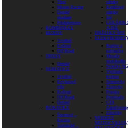
Thor
zámky
Moose Racing
Kotúčové
Detské
zámky
okuliare
Iné
Príslušenstvo
LEKÁRNI
KOMBINÉZY
A INÉ
BUNDY
DRŽIAKY ŠPZ
ELEKTRODIEL
Textilné
Kožené
Batérie a
Off Road
nabíjačky
DRESY
Merače
motohodín
Detské
Sviečky N
NOHAVICE
Vypínače
Textilné
motora
Kevlarové
Smerovky
rifle
Žiarovky
Kožené
Poistky
Off Road
Prepínače
Detské
CDI
RUKAVICE
Zapaľovani
Zásuvky
Športové –
MODELY
Racing
MOTOCYKLOV
Turistické –
SKLADAČKY