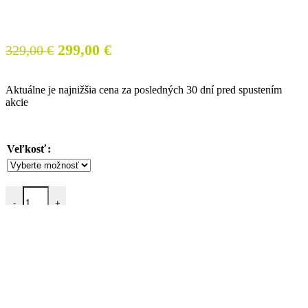
Pôvodná
Aktuálna
299,00
€
329,00
€
cena
cena
bola:
je:
Aktuálne je najnižšia cena za posledných 30 dní pred spustením
329,00 €.
299,00 €.
akcie
Veľkosť
množstvo Čižmy SIDI Vertigo 2 White
-
+
PRIDAŤ DO KOŠÍKA
Kúpiť teraz
Porovnať
Pridať do obľúbených