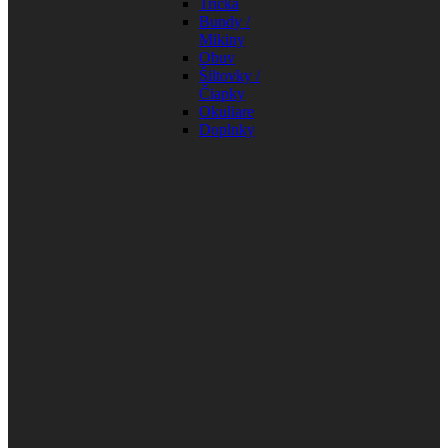
Tričká
Bundy /
Mikiny
Obuv
Šiltovky /
Čiapky
Okuliare
Doplnky