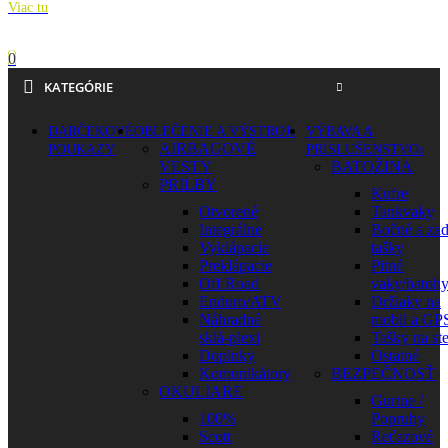
Viac tu
0
KATEGÓRIE
DARČEKOVÉ
OBLEČENIE A VÝSTROJ
VÝBAVA A
AIRBAGOVÉ
POUKAZY
PRÍSLUŠENSTVO
VESTY
BATOŽINA
PRILBY
Kufre
Otvorené
Tankvaky
Integrálne
Bočné a za
Vyklápacie
tašky
Preklápacie
Pitné
Off Road
vaky/batoh
Enduro/ATV
Držiaky na
Náhradné
mobil a GP
sklá-plexi
Tašky na st
Doplnky
Ostatné
Komunikátory
BEZPEČNOSŤ
OKULIARE
Gurtne /
100%
Popruhy
Scott
Reťazové