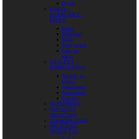
Detské
KUKLY –
NÁKRČNÍKY –
ŠATKY
Kukly
Nákrčníky
Masky
Šatky na krk
Šatky na
hlavu
NÁVLEKY –
PODKOLIENKY
Návleky na
kolená
Podkolienky
Nadkolienky
Ponožky
NEPREMOKY
REFLEXNÉ
OBLEČENIE
TERMOPRÁDLO
OBLEČENIE
VOĽNÝ ČAS