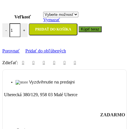
Veľkosť
Vymazať
množstvo Čižmy Thor Blitz XR Blue/Black - detské
PRIDAŤ DO KOŠÍKA
Kúpiť teraz
-
+
Porovnať
Pridať do obľúbených
Zdieľať:
Vyzdvihnutie na predajni
Uherecká 380/129, 958 03 Malé Uherce
ZADARMO