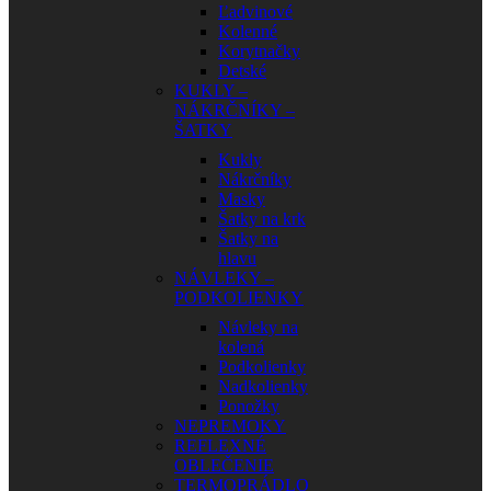
Ľadvinové
Kolenné
Korytnačky
Detské
KUKLY –
NÁKRČNÍKY –
ŠATKY
Kukly
Nákrčníky
Masky
Šatky na krk
Šatky na
hlavu
NÁVLEKY –
PODKOLIENKY
Návleky na
kolená
Podkolienky
Nadkolienky
Ponožky
NEPREMOKY
REFLEXNÉ
OBLEČENIE
TERMOPRÁDLO