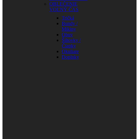
OBLEČENIE
VOĽNÝ ČAS
Tričká
Bundy /
Mikiny
Obuv
Šiltovky /
Čiapky
Okuliare
Doplnky