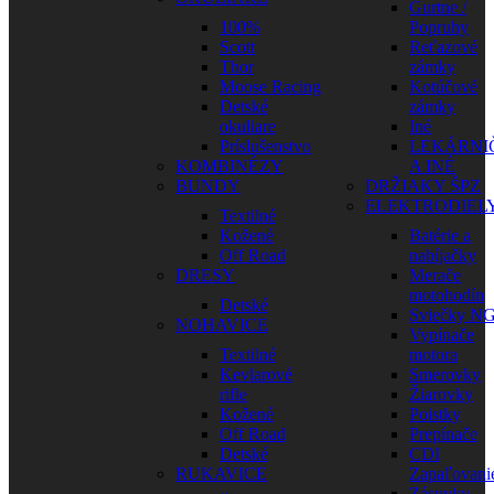
Gurtne /
100%
Popruhy
Scott
Reťazové
Thor
zámky
Moose Racing
Kotúčové
Detské
zámky
okuliare
Iné
Príslušenstvo
LEKÁRNI
KOMBINÉZY
A INÉ
BUNDY
DRŽIAKY ŠPZ
ELEKTRODIEL
Textilné
Kožené
Batérie a
Off Road
nabíjačky
DRESY
Merače
motohodín
Detské
Sviečky N
NOHAVICE
Vypínače
Textilné
motora
Kevlarové
Smerovky
rifle
Žiarovky
Kožené
Poistky
Off Road
Prepínače
Detské
CDI
RUKAVICE
Zapaľovani
Zásuvky