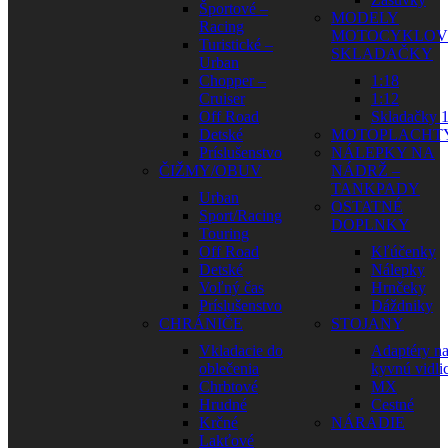
Športové –
MODELY
Racing
MOTOCYKLOV
Turistické –
SKLADAČKY
Urban
Chopper –
1:18
Cruiser
1:12
Off Road
Skladačky 1
Detské
MOTOPLACHT
Príslušenstvo
NÁLEPKY NA
ČIŽMY/OBUV
NÁDRŽ –
TANKPADY
Urban
OSTATNÉ
Sport/Racing
DOPLNKY
Touring
Off Road
Kľúčenky
Detské
Nálepky
Voľný čas
Hrnčeky
Príslušenstvo
Dáždniky
CHRÁNIČE
STOJANY
Vkladacie do
Adaptéry n
oblečenia
kyvnú vidli
Chrbtové
MX
Hrudné
Cestné
Krčné
NÁRADIE
Lakťové