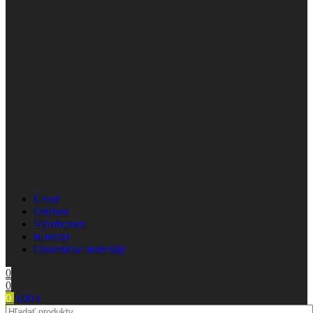
Úvod
Obchod
Výrobcovia
Kontakt
Obuvnícke materiály
0
0
0
0,00
€