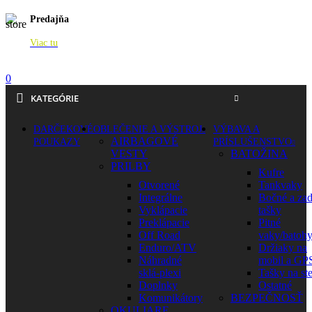
Predajňa
Viac tu
0
KATEGÓRIE
DARČEKOVÉ
OBLEČENIE A VÝSTROJ
VÝBAVA A
AIRBAGOVÉ
POUKAZY
PRÍSLUŠENSTVO
VESTY
BATOŽINA
PRILBY
Kufre
Otvorené
Tankvaky
Integrálne
Bočné a za
Vyklápacie
tašky
Preklápacie
Pitné
Off Road
vaky/batoh
Enduro/ATV
Držiaky na
Náhradné
mobil a GP
sklá-plexi
Tašky na st
Doplnky
Ostatné
Komunikátory
BEZPEČNOSŤ
OKULIARE