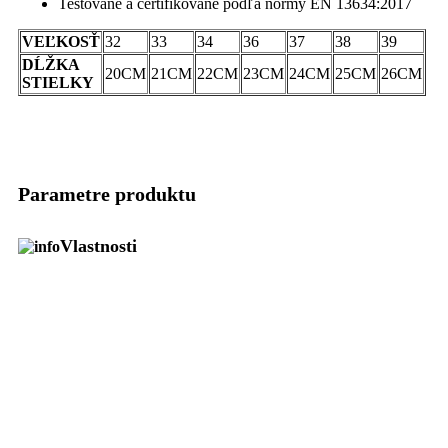
Testované a certifikované podľa normy EN 13634:2017
VEĽKOSŤ
32
33
34
36
37
38
39
DĹŽKA
20CM
21CM
22CM
23CM
24CM
25CM
26CM
STIELKY
Parametre produktu
Vlastnosti
Veľkosť
32
,
33
,
34
,
36
,
37
,
38
,
39
Značka
THOR
Podobné Produkty