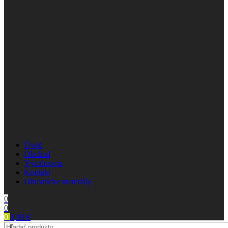
Úvod
Obchod
Výrobcovia
Kontakt
Obuvnícke materiály
0
0
0
0,00
€