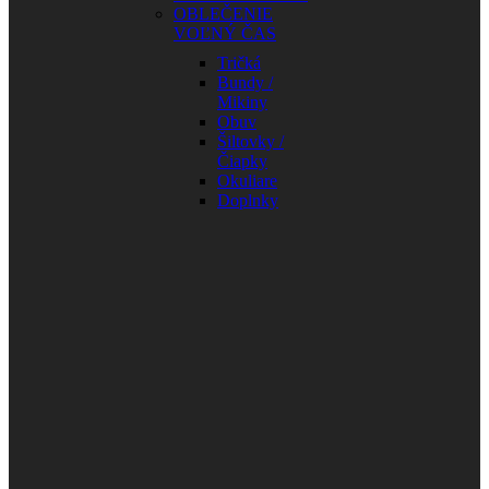
OBLEČENIE
VOĽNÝ ČAS
Tričká
Bundy /
Mikiny
Obuv
Šiltovky /
Čiapky
Okuliare
Doplnky