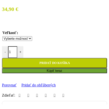
34,90
€
Veľkosť
množstvo Dres Thor Pulse Counting Sheep Acid/Charcoal - detský
-
+
PRIDAŤ DO KOŠÍKA
Kúpiť teraz
Porovnať
Pridať do obľúbených
Zdieľať: