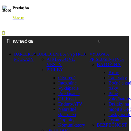
Predajňa
Viac tu
0
KATEGÓRIE
DARČEKOVÉ
OBLEČENIE A VÝSTROJ
VÝBAVA A
AIRBAGOVÉ
POUKAZY
PRÍSLUŠENSTVO
VESTY
BATOŽINA
PRILBY
Kufre
Otvorené
Tankvaky
Integrálne
Bočné a za
Vyklápacie
tašky
Preklápacie
Pitné
Off Road
vaky/batoh
Enduro/ATV
Držiaky na
Náhradné
mobil a GP
sklá-plexi
Tašky na st
Doplnky
Ostatné
Komunikátory
BEZPEČNOSŤ
OKULIARE