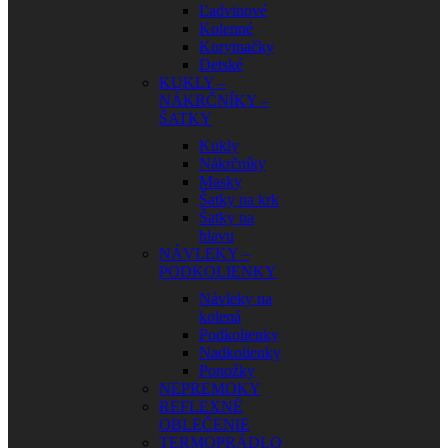
Ľadvinové
Kolenné
Korytnačky
Detské
KUKLY –
NÁKRČNÍKY –
ŠATKY
Kukly
Nákrčníky
Masky
Šatky na krk
Šatky na
hlavu
NÁVLEKY –
PODKOLIENKY
Návleky na
kolená
Podkolienky
Nadkolienky
Ponožky
NEPREMOKY
REFLEXNÉ
OBLEČENIE
TERMOPRÁDLO