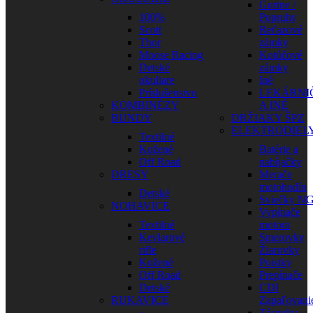
Gurtne /
100%
Popruhy
Scott
Reťazové
Thor
zámky
Moose Racing
Kotúčové
Detské
zámky
okuliare
Iné
Príslušenstvo
LEKÁRNI
KOMBINÉZY
A INÉ
BUNDY
DRŽIAKY ŠPZ
ELEKTRODIEL
Textilné
Kožené
Batérie a
Off Road
nabíjačky
DRESY
Merače
motohodín
Detské
Sviečky N
NOHAVICE
Vypínače
Textilné
motora
Kevlarové
Smerovky
rifle
Žiarovky
Kožené
Poistky
Off Road
Prepínače
Detské
CDI
RUKAVICE
Zapaľovani
Zásuvky