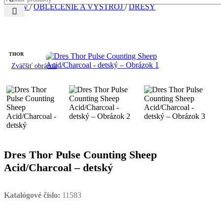
Domov
/
OBLEČENIE A VÝSTROJ
/
DRESY
THOR
Zväčšiť obrázok
Dres Thor Pulse Counting Sheep
Acid/Charcoal – detský
Katalógové číslo:
11583