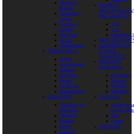
Športové –
MODELY
Racing
MOTOCYKLOV
Turistické –
SKLADAČKY
Urban
Chopper –
1:18
Cruiser
1:12
Off Road
Skladačky 1
Detské
MOTOPLACHT
Príslušenstvo
NÁLEPKY NA
ČIŽMY/OBUV
NÁDRŽ –
TANKPADY
Urban
OSTATNÉ
Sport/Racing
DOPLNKY
Touring
Off Road
Kľúčenky
Detské
Nálepky
Voľný čas
Hrnčeky
Príslušenstvo
Dáždniky
CHRÁNIČE
STOJANY
Vkladacie do
Adaptéry n
oblečenia
kyvnú vidli
Chrbtové
MX
Hrudné
Cestné
Krčné
NÁRADIE
Lakťové