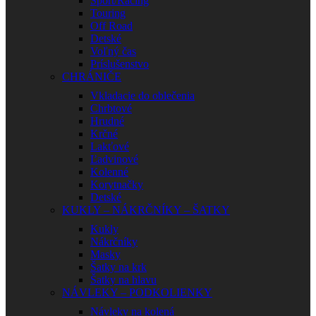
Sport/Racing
Touring
Off Road
Detské
Voľný čas
Príslušenstvo
CHRÁNIČE
Vkladacie do oblečenia
Chrbtové
Hrudné
Krčné
Lakťové
Ľadvinové
Kolenné
Korytnačky
Detské
KUKLY – NÁKRČNÍKY – ŠATKY
Kukly
Nákrčníky
Masky
Šatky na krk
Šatky na hlavu
NÁVLEKY – PODKOLIENKY
Návleky na kolená