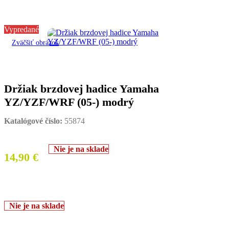
Vypredané
Zväčšiť obrázok
Držiak brzdovej hadice Yamaha
YZ/YZF/WRF (05-) modrý
Katalógové číslo:
55874
Nie je na sklade
14,90
€
Nie je na sklade