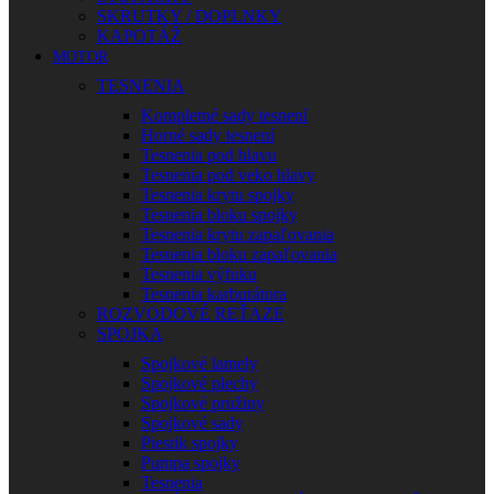
SKRUTKY / DOPLNKY
KAPOTÁŽ
MOTOR
TESNENIA
Kompletné sady tesnení
Horné sady tesnení
Tesnenia pod hlavu
Tesnenia pod veko hlavy
Tesnenia krytu spojky
Tesnenia bloku spojky
Tesnenia krytu zapaľovania
Tesnenia bloku zapaľovania
Tesnenia výfuku
Tesnenia karburátora
ROZVODOVÉ REŤAZE
SPOJKA
Spojkové lamely
Spojkové plechy
Spojkové pružiny
Spojkové sady
Piestik spojky
Pumpa spojky
Tesnenia