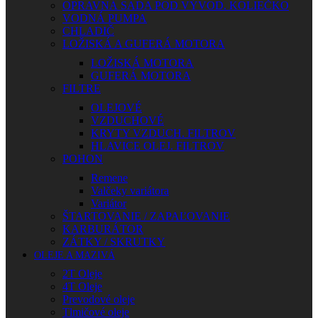
OPRAVNÁ SADA POD VÝVOD. KOLIEČKO
VODNÁ PUMPA
CHLADIČ
LOŽISKÁ A GUFERÁ MOTORA
LOŽISKÁ MOTORA
GUFERÁ MOTORA
FILTRE
OLEJOVÉ
VZDUCHOVÉ
KRYTY VZDUCH. FILTROV
HLAVICE OLEJ. FILTROV
POHON
Remene
Valčeky variátora
Variátor
ŠTARTOVANIE / ZAPAĽOVANIE
KARBURÁTOR
ZÁTKY / SKRUTKY
OLEJE A MAZIVÁ
2T Oleje
4T Oleje
Prevodové oleje
Tlmičové oleje