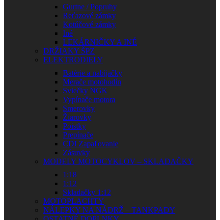
Gurtne / Popruhy
Reťazové zámky
Kotúčové zámky
Iné
LEKÁRNIČKY A INÉ
DRŽIAKY ŠPZ
ELEKTRODIELY
Batérie a nabíjačky
Merače motohodín
Sviečky NGK
Vypínače motora
Smerovky
Žiarovky
Poistky
Prepínače
CDI Zapaľovanie
Zásuvky
MODELY MOTOCYKLOV – SKLADAČKY
1:18
1:12
Skladačky 1:12
MOTOPLACHTY
NÁLEPKY NA NÁDRŽ – TANKPADY
OSTATNÉ DOPLNKY