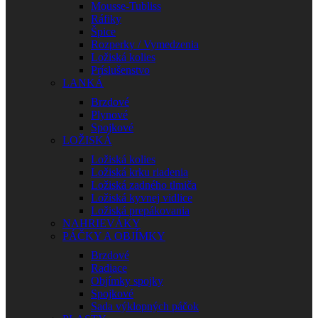
Mousse-Tubliss
Ráfiky
Špice
Rozperky / Vymedzenia
Ložiská kolies
Príslušenstvo
LANKÁ
Brzdové
Plynové
Spojkové
LOŽISKÁ
Ložiská kolies
Ložiská krku riadenia
Ložiská zadného tlmiča
Ložiská kyvnej vidlice
Ložiská prepákovania
NAHRIEVÁKY
PÁČKY A OBJÍMKY
Brzdové
Radiace
Objímky spojky
Spojkové
Sada výklopných páčok