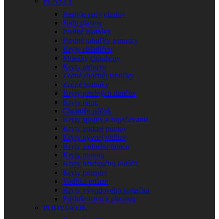
PLASTY
Restyle sady plastov
Sady plastov
Predné blatníky
Predné tabuľky a masky
Kryty chladičov
Mriežky chladičov
Kryty airboxu
Zadné (bočné) tabuľky
Zadné blatníky
Kryty predných tlmičov
Kryty rámu
Chrániče páčok
Kryty spojky a zapaľovania
Kryty vodnej pumpy
Kryty kyvnej vidlice
Kryty zadného tlmiča
Kryty motora
Kryty brzdového kotúča
Kryty polepov
Vodítka reťaze
Kryty vývodového koliečka
Príslušenstvo k plastom
PODVOZOK