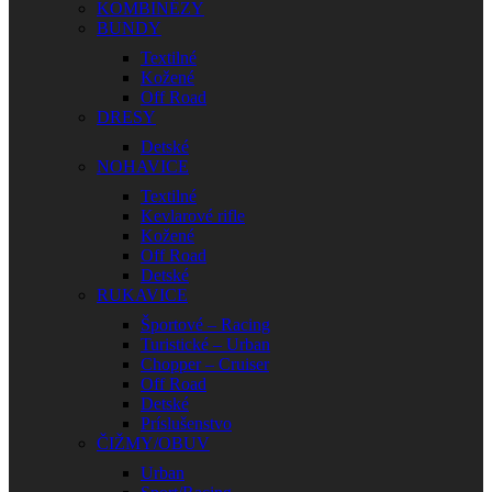
KOMBINÉZY
BUNDY
Textilné
Kožené
Off Road
DRESY
Detské
NOHAVICE
Textilné
Kevlarové rifle
Kožené
Off Road
Detské
RUKAVICE
Športové – Racing
Turistické – Urban
Chopper – Cruiser
Off Road
Detské
Príslušenstvo
ČIŽMY/OBUV
Urban