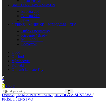
Príslušenstvo
BABETTA – JAWA – SIMSON
Babetta 207
Babetta 210
Jawa
PITBIKE – MINIBIKE – MINICROSS – ATV
Duše / Pneumatiky
Riadenie / Brzdy
Motor / Pohon
Podvozok
Úvod
Obchod
Výrobcovia
Kontakt
Obuvnícke materiály
0
0
0
0,00
€
Domov
/
RÁM A PODVOZOK
/
BRZDOVÁ SÚSTAVA
/
PRÍSLUŠENSTVO