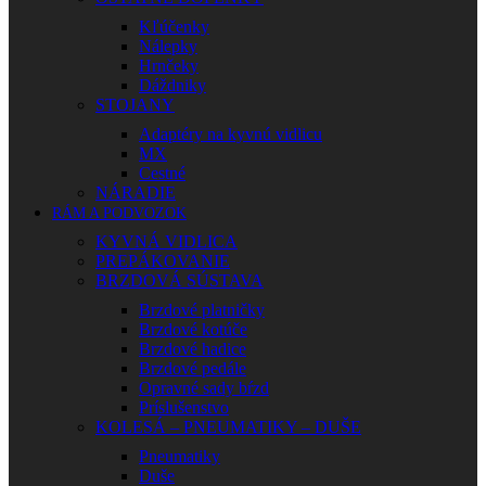
Kľúčenky
Nálepky
Hrnčeky
Dáždniky
STOJANY
Adaptéry na kyvnú vidlicu
MX
Cestné
NÁRADIE
RÁM A PODVOZOK
KYVNÁ VIDLICA
PREPÁKOVANIE
BRZDOVÁ SÚSTAVA
Brzdové platničky
Brzdové kotúče
Brzdové hadice
Brzdové pedále
Opravné sady bŕzd
Príslušenstvo
KOLESÁ – PNEUMATIKY – DUŠE
Pneumatiky
Duše