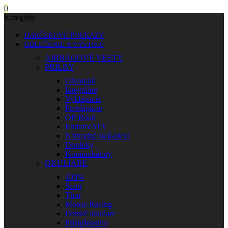
0
Kategórie
DARČEKOVÉ POUKAZY
OBLEČENIE A VÝSTROJ
AIRBAGOVÉ VESTY
PRILBY
Otvorené
Integrálne
Vyklápacie
Preklápacie
Off Road
Enduro/ATV
Náhradné sklá-plexi
Doplnky
Komunikátory
OKULIARE
100%
Scott
Thor
Moose Racing
Detské okuliare
Príslušenstvo