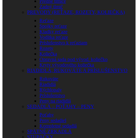
Predné tlmiče
Zadný tlmič
PREVODY (REŤAZE, ROZETY, KOLIEČKA)
Reťaze
Spojky reťaze
Kladky reťaze
Vodítka reťaze
Príslušenstvo k reťaziam
Rozety
Koliečka
Opravná sada pod vývod. koliečko
Kryty vývodového koliečka
RIADIDLÁ, RUKOVÄTE A PRÍSLUŠENSTVO
Rukoväte
Riadidlá
Rýchlopaly
Príslušenstvo
Peny na riadidlá
SEDADLÁ – POŤAHY – PENY
Poťahy
Peny sedadiel
Kompletné sedadlá
SPÄTNÉ ZRKADLÁ
STUPAČKY