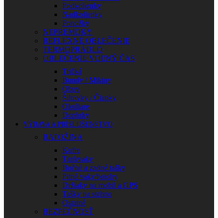
Podkolienky
Nadkolienky
Ponožky
NEPREMOKY
REFLEXNÉ OBLEČENIE
TERMOPRÁDLO
OBLEČENIE VOĽNÝ ČAS
Tričká
Bundy / Mikiny
Obuv
Šiltovky / Čiapky
Okuliare
Doplnky
VÝBAVA A PRÍSLUŠENSTVO
BATOŽINA
Kufre
Tankvaky
Bočné a zadné tašky
Pitné vaky/batohy
Držiaky na mobil a GPS
Tašky na stehno
Ostatné
BEZPEČNOSŤ