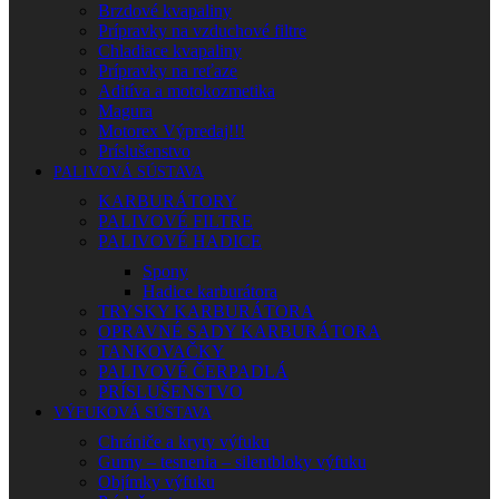
Brzdové kvapaliny
Prípravky na vzduchové filtre
Chladiace kvapaliny
Prípravky na reťaze
Aditíva a motokozmetika
Magura
Motorex Výpredaj!!!
Príslušenstvo
PALIVOVÁ SÚSTAVA
KARBURÁTORY
PALIVOVÉ FILTRE
PALIVOVÉ HADICE
Spony
Hadice karburátora
TRYSKY KARBURÁTORA
OPRAVNÉ SADY KARBURÁTORA
TANKOVAČKY
PALIVOVÉ ČERPADLÁ
PRÍSLUŠENSTVO
VÝFUKOVÁ SÚSTAVA
Chrániče a kryty výfuku
Gumy – tesnenia – silentbloky výfuku
Objímky výfuku