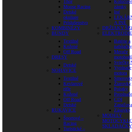
Thor
Kotúčov
Moose Racing
zámky
Detské
Iné
okuliare
LEKÁR
Príslušenstvo
A INÉ
KOMBINÉZY
DRŽIAKY ŠP
BUNDY
ELEKTRODI
Textilné
Batérie a
Kožené
nabíjačky
Off Road
Merače
DRESY
motohodí
Sviečky
Detské
Vypínače
NOHAVICE
motora
Textilné
Smerovk
Kevlarové
Žiarovky
rifle
Poistky
Kožené
Prepínač
Off Road
CDI
Detské
Zapaľova
RUKAVICE
Zásuvky
MODELY
Športové –
MOTOCYKLO
Racing
SKLADAČK
Turistické –