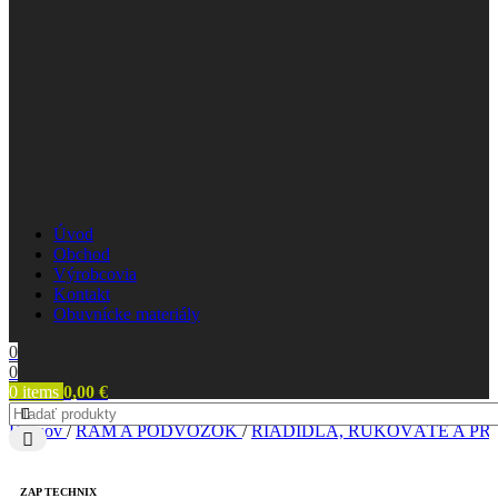
Úvod
Obchod
Výrobcovia
Kontakt
Obuvnícke materiály
0
0
0
items
0,00
€
Domov
/
RÁM A PODVOZOK
/
RIADIDLÁ, RUKOVÄTE A P
ZAP TECHNIX