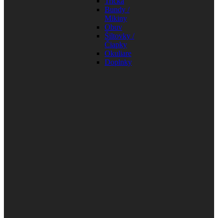
Tričká
Bundy /
Mikiny
Obuv
Šiltovky /
Čiapky
Okuliare
Doplnky