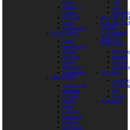
Urban
1:18
Chopper –
1:12
Cruiser
Skladačk
Off Road
MOTOPLAC
Detské
NÁLEPKY N
Príslušenstvo
NÁDRŽ –
ČIŽMY/OBUV
TANKPADY
OSTATNÉ
Urban
DOPLNKY
Sport/Racing
Touring
Kľúčenk
Off Road
Nálepky
Detské
Hrnčeky
Voľný čas
Dáždnik
Príslušenstvo
STOJANY
CHRÁNIČE
Adaptéry
Vkladacie do
kyvnú vid
oblečenia
MX
Chrbtové
Cestné
Hrudné
NÁRADIE
Krčné
Lakťové
Ľadvinové
Kolenné
Korytnačky