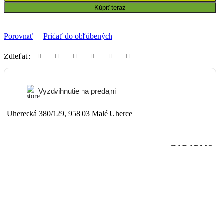
Kúpiť teraz
Porovnať
Pridať do obľúbených
Zdieľať:
Vyzdvihnutie na predajni
Uherecká 380/129, 958 03 Malé Uherce
ZADARMO
Packeta
Nad 99€ doručenie ZADARMO