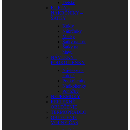
Detské
KUKLY –
NÁKRČNÍKY –
ŠATKY
Kukly
Nákrčníky
Masky
Šatky na krk
Šatky na
hlavu
NÁVLEKY –
PODKOLIENKY
Návleky na
kolená
Podkolienky
Nadkolienky
Ponožky
NEPREMOKY
REFLEXNÉ
OBLEČENIE
TERMOPRÁDLO
OBLEČENIE
VOĽNÝ ČAS