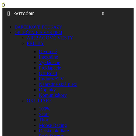
0
KATEGÓRIE
DARČEKOVÉ POUKAZY
OBLEČENIE A VÝSTROJ
AIRBAGOVÉ VESTY
PRILBY
Otvorené
Integrálne
Vyklápacie
Preklápacie
Off Road
Enduro/ATV
Náhradné sklá-plexi
Doplnky
Komunikátory
OKULIARE
100%
Scott
Thor
Moose Racing
Detské okuliare