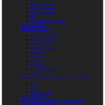
Gurtne / Popruhy
Reťazové zámky
Kotúčové zámky
Iné
LEKÁRNIČKY A INÉ
DRŽIAKY ŠPZ
ELEKTRODIELY
Batérie a nabíjačky
Merače motohodín
Sviečky NGK
Vypínače motora
Smerovky
Žiarovky
Poistky
Prepínače
CDI Zapaľovanie
Zásuvky
MODELY MOTOCYKLOV – SKLADAČKY
1:18
1:12
Skladačky 1:12
MOTOPLACHTY
NÁLEPKY NA NÁDRŽ – TANKPADY
OSTATNÉ DOPLNKY