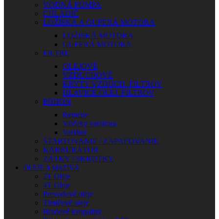
VODNÁ PUMPA
CHLADIČ
LOŽISKÁ A GUFERÁ MOTORA
LOŽISKÁ MOTORA
GUFERÁ MOTORA
FILTRE
OLEJOVÉ
VZDUCHOVÉ
KRYTY VZDUCH. FILTROV
HLAVICE OLEJ. FILTROV
POHON
Remene
Valčeky variátora
Variátor
ŠTARTOVANIE / ZAPAĽOVANIE
KARBURÁTOR
ZÁTKY / SKRUTKY
OLEJE A MAZIVÁ
2T Oleje
4T Oleje
Prevodové oleje
Tlmičové oleje
Brzdové kvapaliny