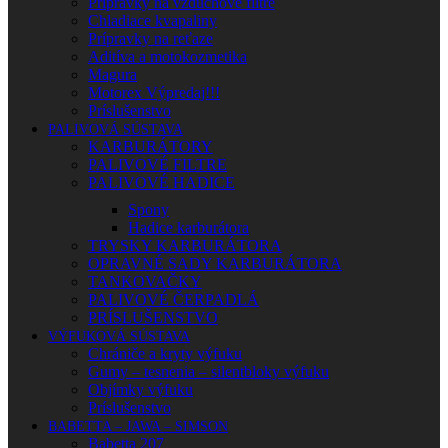
Prípravky na vzduchové filtre
Chladiace kvapaliny
Prípravky na reťaze
Aditíva a motokozmetika
Magura
Motorex Výpredaj!!!
Príslušenstvo
PALIVOVÁ SÚSTAVA
KARBURÁTORY
PALIVOVÉ FILTRE
PALIVOVÉ HADICE
Spony
Hadice karburátora
TRYSKY KARBURÁTORA
OPRAVNÉ SADY KARBURÁTORA
TANKOVAČKY
PALIVOVÉ ČERPADLÁ
PRÍSLUŠENSTVO
VÝFUKOVÁ SÚSTAVA
Chrániče a kryty výfuku
Gumy – tesnenia – silentbloky výfuku
Objímky výfuku
Príslušenstvo
BABETTA – JAWA – SIMSON
Babetta 207