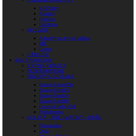
Kľúčenky
Nálepky
Hrnčeky
Dáždniky
STOJANY
Adaptéry na kyvnú vidlicu
MX
Cestné
NÁRADIE
RÁM A PODVOZOK
KYVNÁ VIDLICA
PREPÁKOVANIE
BRZDOVÁ SÚSTAVA
Brzdové platničky
Brzdové kotúče
Brzdové hadice
Brzdové pedále
Opravné sady bŕzd
Príslušenstvo
KOLESÁ – PNEUMATIKY – DUŠE
Pneumatiky
Duše