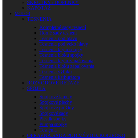
SKRUTKY / DOPLNKY
KAPOTÁŽ
MOTOR
TESNENIA
Kompletné sady tesnení
Horné sady tesnení
Tesnenia pod hlavu
Tesnenia pod veko hlavy
Tesnenia krytu spojky
Tesnenia bloku spojky
Tesnenia krytu zapaľovania
Tesnenia bloku zapaľovania
Tesnenia výfuku
Tesnenia karburátora
ROZVODOVÉ REŤAZE
SPOJKA
Spojkové lamely
Spojkové plechy
Spojkové pružiny
Spojkové sady
Piestik spojky
Pumpa spojky
Tesnenia
OPRAVNÁ SADA POD VÝVOD. KOLIEČKO