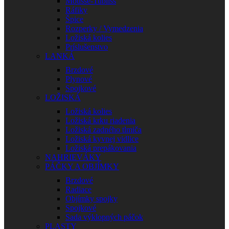
Mousse-Tubliss
Ráfiky
Špice
Rozperky / Vymedzenia
Ložiská kolies
Príslušenstvo
LANKÁ
Brzdové
Plynové
Spojkové
LOŽISKÁ
Ložiská kolies
Ložiská krku riadenia
Ložiská zadného tlmiča
Ložiská kyvnej vidlice
Ložiská prepákovania
NAHRIEVÁKY
PÁČKY A OBJÍMKY
Brzdové
Radiace
Objímky spojky
Spojkové
Sada výklopných páčok
PLASTY