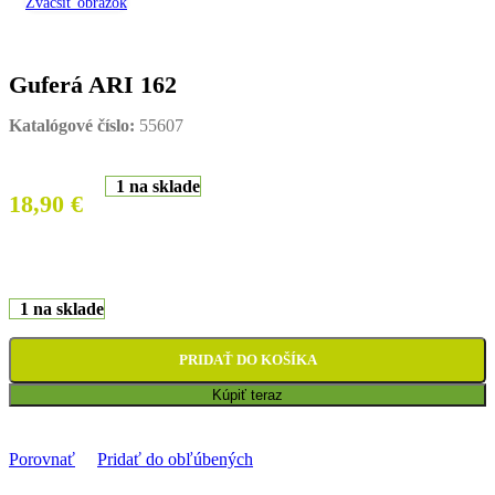
Zväčšiť obrázok
Guferá ARI 162
Katalógové číslo:
55607
1 na sklade
18,90
€
1 na sklade
PRIDAŤ DO KOŠÍKA
Kúpiť teraz
Porovnať
Pridať do obľúbených