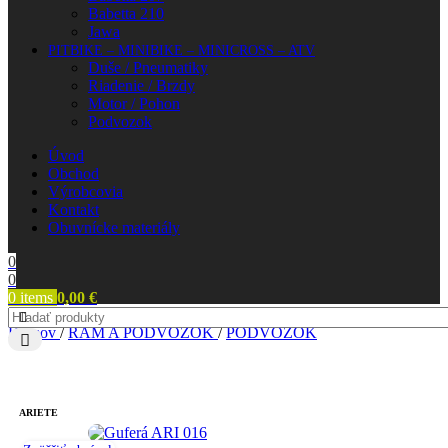
Babetta 210
Jawa
PITBIKE – MINIBIKE – MINICROSS – ATV
Duše / Pneumatiky
Riadenie / Brzdy
Motor / Pohon
Podvozok
Úvod
Obchod
Výrobcovia
Kontakt
Obuvnícke materiály
0
0
0
items
0,00
€
Domov
/
RÁM A PODVOZOK
/
PODVOZOK
ARIETE