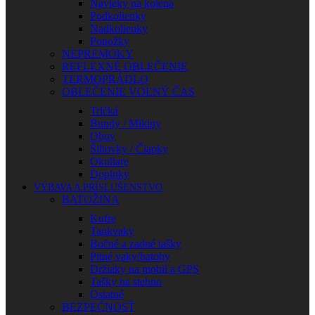
Návleky na kolená
Podkolienky
Nadkolienky
Ponožky
NEPREMOKY
REFLEXNÉ OBLEČENIE
TERMOPRÁDLO
OBLEČENIE VOĽNÝ ČAS
Tričká
Bundy / Mikiny
Obuv
Šiltovky / Čiapky
Okuliare
Doplnky
VÝBAVA A PRÍSLUŠENSTVO
BATOŽINA
Kufre
Tankvaky
Bočné a zadné tašky
Pitné vaky/batohy
Držiaky na mobil a GPS
Tašky na stehno
Ostatné
BEZPEČNOSŤ