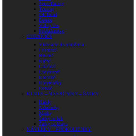
Sport/Racing
Touring
Off Road
Detské
Voľný čas
Príslušenstvo
CHRÁNIČE
Vkladacie do oblečenia
Chrbtové
Hrudné
Krčné
Lakťové
Ľadvinové
Kolenné
Korytnačky
Detské
KUKLY – NÁKRČNÍKY – ŠATKY
Kukly
Nákrčníky
Masky
Šatky na krk
Šatky na hlavu
NÁVLEKY – PODKOLIENKY