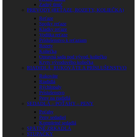
Zadný tlmič
PREVODY (REŤAZE, ROZETY, KOLIEČKA)
Reťaze
Spojky reťaze
Kladky reťaze
Vodítka reťaze
Príslušenstvo k reťaziam
Rozety
Koliečka
Opravná sada pod vývod. koliečko
Kryty vývodového koliečka
RIADIDLÁ, RUKOVÄTE A PRÍSLUŠENSTVO
Rukoväte
Riadidlá
Rýchlopaly
Príslušenstvo
Peny na riadidlá
SEDADLÁ – POŤAHY – PENY
Poťahy
Peny sedadiel
Kompletné sedadlá
SPÄTNÉ ZRKADLÁ
STUPAČKY