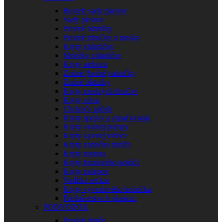
Restyle sady plastov
Sady plastov
Predné blatníky
Predné tabuľky a masky
Kryty chladičov
Mriežky chladičov
Kryty airboxu
Zadné (bočné) tabuľky
Zadné blatníky
Kryty predných tlmičov
Kryty rámu
Chrániče páčok
Kryty spojky a zapaľovania
Kryty vodnej pumpy
Kryty kyvnej vidlice
Kryty zadného tlmiča
Kryty motora
Kryty brzdového kotúča
Kryty polepov
Vodítka reťaze
Kryty vývodového koliečka
Príslušenstvo k plastom
PODVOZOK
Predné tlmiče