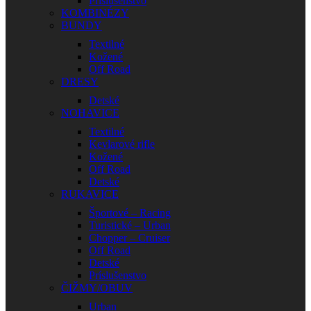
Príslušenstvo
KOMBINÉZY
BUNDY
Textilné
Kožené
Off Road
DRESY
Detské
NOHAVICE
Textilné
Kevlarové rifle
Kožené
Off Road
Detské
RUKAVICE
Športové – Racing
Turistické – Urban
Chopper – Cruiser
Off Road
Detské
Príslušenstvo
ČIŽMY/OBUV
Urban