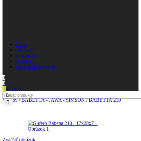
Úvod
Obchod
Výrobcovia
Kontakt
Obuvnícke materiály
0
0
1
49,90
€
Domov
/
BABETTA - JAWA - SIMSON
/
BABETTA 210
Zväčšiť obrázok