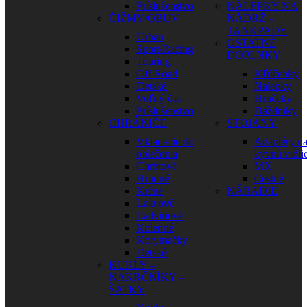
Príslušenstvo
NÁLEPKY NA
ČIŽMY/OBUV
NÁDRŽ –
TANKPADY
Urban
OSTATNÉ
Sport/Racing
DOPLNKY
Touring
Off Road
Kľúčenky
Detské
Nálepky
Voľný čas
Hrnčeky
Príslušenstvo
Dáždniky
CHRÁNIČE
STOJANY
Vkladacie do
Adaptéry n
oblečenia
kyvnú vidli
Chrbtové
MX
Hrudné
Cestné
Krčné
NÁRADIE
Lakťové
Ľadvinové
Kolenné
Korytnačky
Detské
KUKLY –
NÁKRČNÍKY –
ŠATKY