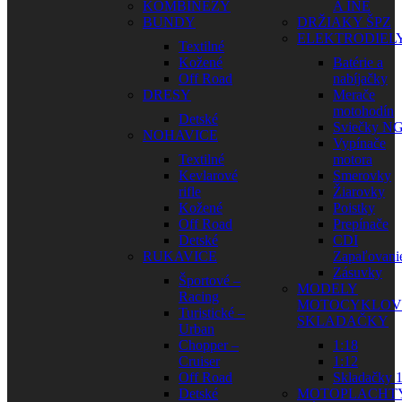
KOMBINÉZY
A INÉ
BUNDY
DRŽIAKY ŠPZ
ELEKTRODIEL
Textilné
Kožené
Batérie a
Off Road
nabíjačky
DRESY
Merače
motohodín
Detské
Sviečky N
NOHAVICE
Vypínače
Textilné
motora
Kevlarové
Smerovky
rifle
Žiarovky
Kožené
Poistky
Off Road
Prepínače
Detské
CDI
RUKAVICE
Zapaľovani
Zásuvky
Športové –
MODELY
Racing
MOTOCYKLOV
Turistické –
SKLADAČKY
Urban
Chopper –
1:18
Cruiser
1:12
Off Road
Skladačky 1
Detské
MOTOPLACHT