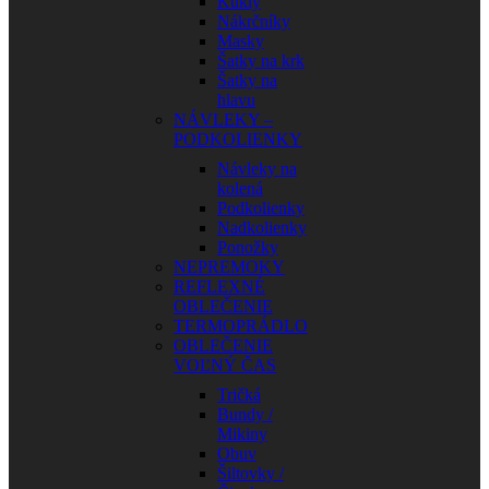
Kukly
Nákrčníky
Masky
Šatky na krk
Šatky na
hlavu
NÁVLEKY –
PODKOLIENKY
Návleky na
kolená
Podkolienky
Nadkolienky
Ponožky
NEPREMOKY
REFLEXNÉ
OBLEČENIE
TERMOPRÁDLO
OBLEČENIE
VOĽNÝ ČAS
Tričká
Bundy /
Mikiny
Obuv
Šiltovky /