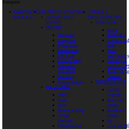
Kategórie
DARČEKOVÉ
OBLEČENIE A VÝSTROJ
VÝBAVA A
AIRBAGOVÉ
POUKAZY
PRÍSLUŠENSTVO
VESTY
BATOŽINA
PRILBY
Kufre
Otvorené
Tankvaky
Integrálne
Bočné a za
Vyklápacie
tašky
Preklápacie
Pitné
Off Road
vaky/batoh
Enduro/ATV
Držiaky na
Náhradné
mobil a GP
sklá-plexi
Tašky na st
Doplnky
Ostatné
Komunikátory
BEZPEČNOSŤ
OKULIARE
Gurtne /
100%
Popruhy
Scott
Reťazové
Thor
zámky
Moose Racing
Kotúčové
Detské
zámky
okuliare
Iné
Príslušenstvo
LEKÁRNI