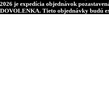
6 je expedícia objednávok pozastavená p
d DOVOLENKA. Tieto objednávky budú ex