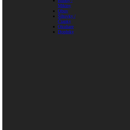
Bundy /
Mikiny
Obuv
Šiltovky /
Čiapky
Okuliare
Doplnky