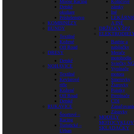
Moose Racing
Kotúčové
Detské
zámky
okuliare
Iné
Príslušenstvo
LEKÁRNI
KOMBINÉZY
A INÉ
BUNDY
DRŽIAKY ŠPZ
ELEKTRODIEL
Textilné
Kožené
Batérie a
Off Road
nabíjačky
DRESY
Merače
motohodín
Detské
Sviečky N
NOHAVICE
Vypínače
Textilné
motora
Kevlarové
Smerovky
rifle
Žiarovky
Kožené
Poistky
Off Road
Prepínače
Detské
CDI
RUKAVICE
Zapaľovani
Zásuvky
Športové –
MODELY
Racing
MOTOCYKLOV
Turistické –
SKLADAČKY
Urban