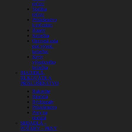
reťaze
Vodítka
reťaze
Príslušenstvo
k reťaziam
Rozety
Koliečka
Opravná sada
pod vývod.
koliečko
Kryty
vývodového
koliečka
RIADIDLÁ,
RUKOVÄTE A
PRÍSLUŠENSTVO
Rukoväte
Riadidlá
Rýchlopaly
Príslušenstvo
Peny na
riadidlá
SEDADLÁ –
POŤAHY – PENY