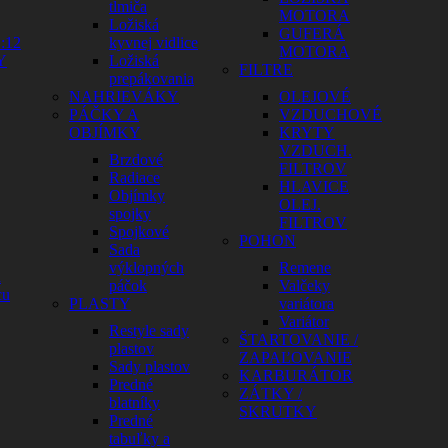
tlmiča
MOTORA
Ložiská
GUFERÁ
:12
kyvnej vidlice
MOTORA
Y
Ložiská
FILTRE
prepákovania
NAHRIEVÁKY
OLEJOVÉ
PÁČKY A
VZDUCHOVÉ
OBJÍMKY
KRYTY
VZDUCH.
Brzdové
FILTROV
Radiace
HLAVICE
Objímky
OLEJ.
spojky
FILTROV
Spojkové
POHON
Sada
výklopných
Remene
a
páčok
Valčeky
cu
PLASTY
variátora
Variátor
Restyle sady
ŠTARTOVANIE /
plastov
ZAPAĽOVANIE
Sady plastov
KARBURÁTOR
Predné
ZÁTKY /
blatníky
SKRUTKY
Predné
tabuľky a