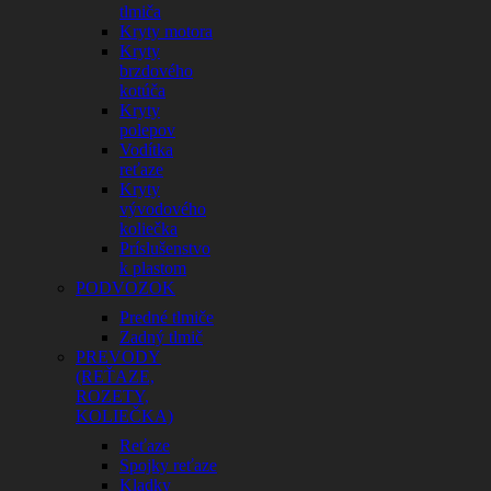
tlmiča
Kryty motora
Kryty
brzdového
kotúča
Kryty
polepov
Vodítka
reťaze
Kryty
vývodového
koliečka
Príslušenstvo
k plastom
PODVOZOK
Predné tlmiče
Zadný tlmič
PREVODY
(REŤAZE,
ROZETY,
KOLIEČKA)
Reťaze
Spojky reťaze
Kladky