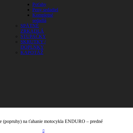
Poťahy
Peny sedadiel
Kompletné
sedadlá
SPÄTNÉ
ZRKADLÁ
STUPAČKY
SKRUTKY /
DOPLNKY
KAPOTÁŽ
e (popruhy) na ťahanie motocykla ENDURO – predné