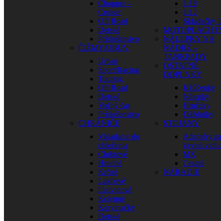
Chopper –
1:18
Cruiser
1:12
Off Road
Skladačky 1
Detské
MOTOPLACHT
Príslušenstvo
NÁLEPKY NA
ČIŽMY/OBUV
NÁDRŽ –
TANKPADY
Urban
OSTATNÉ
Sport/Racing
DOPLNKY
Touring
Off Road
Kľúčenky
Detské
Nálepky
Voľný čas
Hrnčeky
Príslušenstvo
Dáždniky
CHRÁNIČE
STOJANY
Vkladacie do
Adaptéry n
oblečenia
kyvnú vidli
Chrbtové
MX
Hrudné
Cestné
Krčné
NÁRADIE
Lakťové
Ľadvinové
Kolenné
Korytnačky
Detské