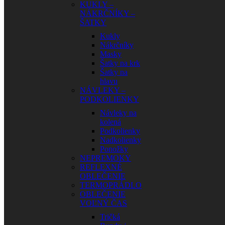
KUKLY –
NÁKRČNÍKY –
ŠATKY
Kukly
Nákrčníky
Masky
Šatky na krk
Šatky na
hlavu
NÁVLEKY –
PODKOLIENKY
Návleky na
kolená
Podkolienky
Nadkolienky
Ponožky
NEPREMOKY
REFLEXNÉ
OBLEČENIE
TERMOPRÁDLO
OBLEČENIE
VOĽNÝ ČAS
Tričká