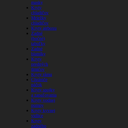
masky
Kryty
chladičov
Mriežky
chladičov
Kryty airboxu
Zadné
(bočné)
tabuľky
Zadné
blatníky
Kryty
predných
tlmičov
Kryty rámu
Chrániče
páčok
Kryty spojky
a zapaľovania
Kryty vodnej
pumpy
Kryty kyvnej
vidlice
Kryty
zadného