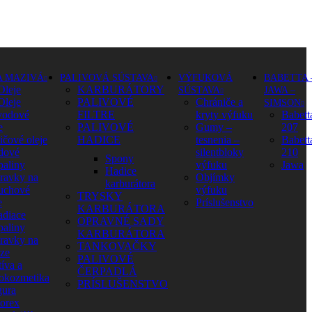
A MAZIVÁ
PALIVOVÁ SÚSTAVA
VÝFUKOVÁ
BABETTA 
Oleje
KARBURÁTORY
SÚSTAVA
JAWA –
Oleje
PALIVOVÉ
Chrániče a
SIMSON
vodové
FILTRE
kryty výfuku
Babett
e
PALIVOVÉ
Gumy –
207
ičové oleje
HADICE
tesnenia –
Babett
dové
silentbloky
210
Spony
paliny
výfuku
Jawa
Hadice
pravky na
Objímky
karburátora
uchové
výfuku
TRYSKY
e
Príslušenstvo
KARBURÁTORA
adiace
OPRAVNÉ SADY
paliny
KARBURÁTORA
pravky na
TANKOVAČKY
aze
PALIVOVÉ
íva a
ČERPADLÁ
okozmetika
PRÍSLUŠENSTVO
ura
orex