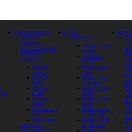
RÁM A PODVOZOK
MOTOR
OLEJE 
KYVNÁ
TESNENIA
2T 
VIDLICA
4T 
Kompletné sady
PREPÁKOVANIE
Pre
tesnení
BRZDOVÁ
olej
Horné sady
SÚSTAVA
Tlm
dné
tesnení
Brz
Brzdové
Tesnenia pod
kva
platničky
hlavu
Prí
y
Brzdové
Tesnenia pod
vzd
kotúče
veko hlavy
filtr
S
Brzdové
Tesnenia krytu
Chl
ehno
hadice
spojky
kva
Brzdové
Tesnenia bloku
Prí
pedále
spojky
reť
Opravné sady
Tesnenia krytu
Adit
bŕzd
zapaľovania
mot
Príslušenstvo
Tesnenia bloku
Mag
KOLESÁ –
zapaľovania
Mot
PNEUMATIKY –
Tesnenia