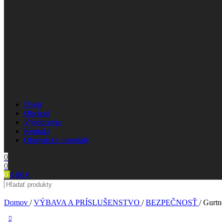
Úvod
Obchod
Výrobcovia
Kontakt
Obuvnícke materiály
0
0
0
0,00
€
Search
Domov
/
VÝBAVA A PRÍSLUŠENSTVO
/
BEZPEČNOSŤ
/
Gurtn