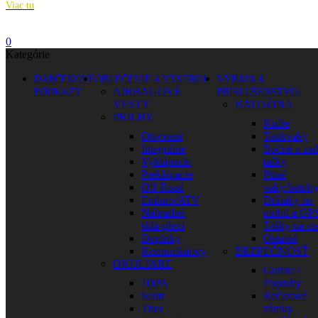
Viac tu
0
Kategórie
DARČEKOVÉ
OBLEČENIE A VÝSTROJ
VÝBAVA A
AIRBAGOVÉ
POUKAZY
PRÍSLUŠENSTVO
VESTY
BATOŽINA
PRILBY
Kufre
Otvorené
Tankvaky
Integrálne
Bočné a za
Vyklápacie
tašky
Preklápacie
Pitné
Off Road
vaky/batoh
Enduro/ATV
Držiaky na
Náhradné
mobil a GP
sklá-plexi
Tašky na st
Doplnky
Ostatné
Komunikátory
BEZPEČNOSŤ
OKULIARE
Gurtne /
100%
Popruhy
Scott
Reťazové
Thor
zámky