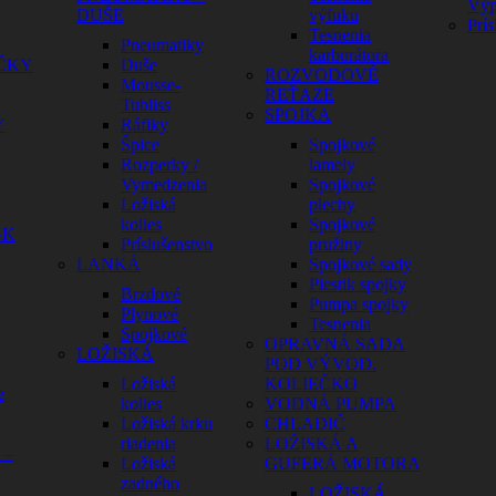
Výp
DUŠE
výfuku
Prís
Tesnenia
Pneumatiky
karburátora
ČKY
Duše
ROZVODOVÉ
Mousse-
REŤAZE
Tubliss
SPOJKA
Y
Ráfiky
Špice
Spojkové
Rozperky /
lamely
Vymedzenia
Spojkové
Ložiská
plechy
kolies
Spojkové
GK
Príslušenstvo
pružiny
LANKÁ
Spojkové sady
Piestik spojky
Brzdové
Pumpa spojky
Plynové
Tesnenia
Spojkové
OPRAVNÁ SADA
LOŽISKÁ
POD VÝVOD.
Ložiská
KOLIEČKO
e
kolies
VODNÁ PUMPA
Ložiská krku
CHLADIČ
riadenia
LOŽISKÁ A
 –
Ložiská
GUFERÁ MOTORA
zadného
LOŽISKÁ