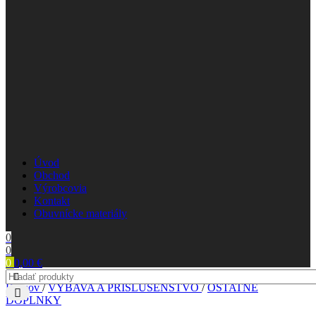
Úvod
Obchod
Výrobcovia
Kontakt
Obuvnícke materiály
0
0
0
0,00
€
Domov
/
VÝBAVA A PRÍSLUŠENSTVO
/
OSTATNÉ
DOPLNKY