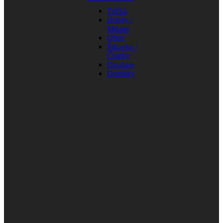
Tričká
Bundy /
Mikiny
Obuv
Šiltovky /
Čiapky
Okuliare
Doplnky