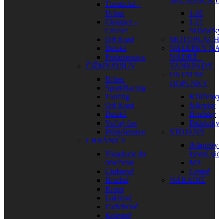
Turistické –
Urban
1:18
Chopper –
1:12
Cruiser
Skladačk
Off Road
MOTOPLAC
Detské
NÁLEPKY N
Príslušenstvo
NÁDRŽ –
ČIŽMY/OBUV
TANKPADY
OSTATNÉ
Urban
DOPLNKY
Sport/Racing
Touring
Kľúčenk
Off Road
Nálepky
Detské
Hrnčeky
Voľný čas
Dáždnik
Príslušenstvo
STOJANY
CHRÁNIČE
Adaptéry
Vkladacie do
kyvnú vid
oblečenia
MX
Chrbtové
Cestné
Hrudné
NÁRADIE
Krčné
Lakťové
Ľadvinové
Kolenné