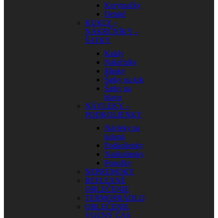
Korytnačky
Detské
KUKLY –
NÁKRČNÍKY –
ŠATKY
Kukly
Nákrčníky
Masky
Šatky na krk
Šatky na
hlavu
NÁVLEKY –
PODKOLIENKY
Návleky na
kolená
Podkolienky
Nadkolienky
Ponožky
NEPREMOKY
REFLEXNÉ
OBLEČENIE
TERMOPRÁDLO
OBLEČENIE
VOĽNÝ ČAS