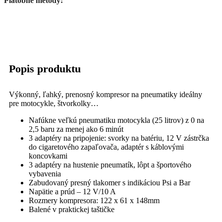
Platobné metódy:
Popis produktu
Výkonný, ľahký, prenosný kompresor na pneumatiky ideálny
pre motocykle, štvorkolky…
Nafúkne veľkú pneumatiku motocykla (25 litrov) z 0 na
2,5 baru za menej ako 6 minút
3 adaptéry na pripojenie: svorky na batériu, 12 V zástrčka
do cigaretového zapaľovača, adaptér s káblovými
koncovkami
3 adaptéry na hustenie pneumatík, lôpt a športového
vybavenia
Zabudovaný presný tlakomer s indikáciou Psi a Bar
Napätie a prúd – 12 V/10 A
Rozmery kompresora: 122 x 61 x 148mm
Balené v praktickej taštičke