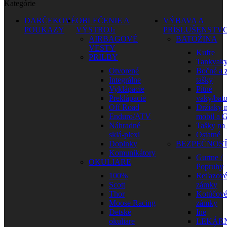
Kategórie
DARČEKOVÉ
OBLEČENIE A
VÝBAVA A
POUKAZY
VÝSTROJ
PRÍSLUŠENSTV
AIRBAGOVÉ
BATOŽINA
VESTY
Kufre
PRILBY
Tankvak
Otvorené
Bočné a 
Integrálne
tašky
Vyklápacie
Pitné
Preklápacie
vaky/bat
Off Road
Držiaky 
Enduro/ATV
mobil a 
Náhradné
Tašky na
sklá-plexi
Ostatné
Doplnky
BEZPEČNOS
Komunikátory
Gurtne /
OKULIARE
Popruhy
100%
Reťazov
Scott
zámky
Thor
Kotúčov
Moose Racing
zámky
Detské
Iné
okuliare
LEKÁR