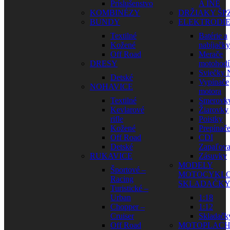
Príslušenstvo
A INÉ
KOMBINÉZY
DRŽIAKY ŠP
BUNDY
ELEKTRODI
Textilné
Batérie a
Kožené
nabíjačky
Off Road
Merače
DRESY
motohodí
Sviečky
Detské
Vypínače
NOHAVICE
motora
Textilné
Smerovk
Kevlarové
Žiarovky
rifle
Poistky
Kožené
Prepínač
Off Road
CDI
Detské
Zapaľova
RUKAVICE
Zásuvky
MODELY
Športové –
MOTOCYKLO
Racing
SKLADAČK
Turistické –
Urban
1:18
Chopper –
1:12
Cruiser
Skladačk
Off Road
MOTOPLAC