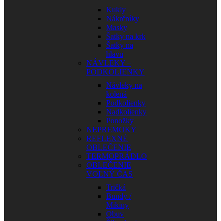
Kukly
Nákrčníky
Masky
Šatky na krk
Šatky na
hlavu
NÁVLEKY –
PODKOLIENKY
Návleky na
kolená
Podkolienky
Nadkolienky
Ponožky
NEPREMOKY
REFLEXNÉ
OBLEČENIE
TERMOPRÁDLO
OBLEČENIE
VOĽNÝ ČAS
Tričká
Bundy /
Mikiny
Obuv