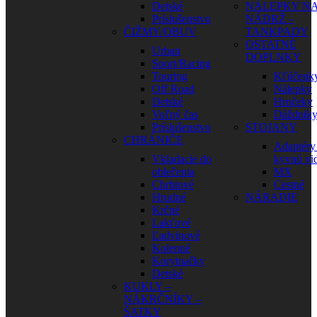
Detské
NÁLEPKY N
Príslušenstvo
NÁDRŽ –
ČIŽMY/OBUV
TANKPADY
OSTATNÉ
Urban
DOPLNKY
Sport/Racing
Touring
Kľúčenk
Off Road
Nálepky
Detské
Hrnčeky
Voľný čas
Dáždnik
Príslušenstvo
STOJANY
CHRÁNIČE
Adaptéry
Vkladacie do
kyvnú vid
oblečenia
MX
Chrbtové
Cestné
Hrudné
NÁRADIE
Krčné
Lakťové
Ľadvinové
Kolenné
Korytnačky
Detské
KUKLY –
NÁKRČNÍKY –
ŠATKY