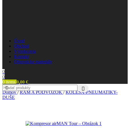
Úvod
Obchod
Výrobcovia
Kontakt
Obuvnícke materiály
0
0
0
items
0,00
€
Domov
/
RÁM A PODVOZOK
/
KOLESÁ-PNEUMATIKY-
DUŠE