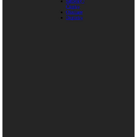
Šiltovky /
Čiapky
Okuliare
Doplnky