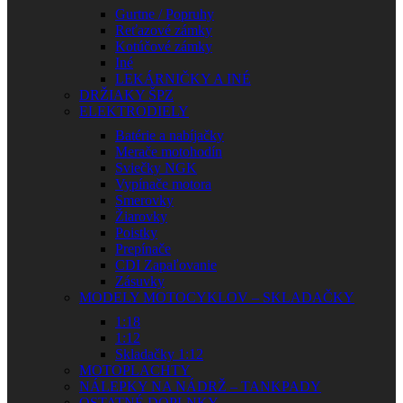
Gurtne / Popruhy
Reťazové zámky
Kotúčové zámky
Iné
LEKÁRNIČKY A INÉ
DRŽIAKY ŠPZ
ELEKTRODIELY
Batérie a nabíjačky
Merače motohodín
Sviečky NGK
Vypínače motora
Smerovky
Žiarovky
Poistky
Prepínače
CDI Zapaľovanie
Zásuvky
MODELY MOTOCYKLOV – SKLADAČKY
1:18
1:12
Skladačky 1:12
MOTOPLACHTY
NÁLEPKY NA NÁDRŽ – TANKPADY
OSTATNÉ DOPLNKY