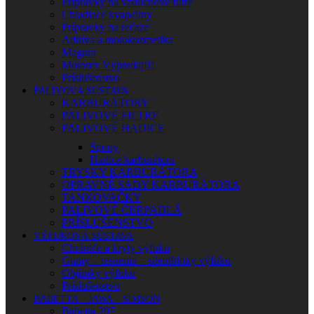
Prípravky na vzduchové filtre
Chladiace kvapaliny
Prípravky na reťaze
Aditíva a motokozmetika
Magura
Motorex Výpredaj!!!
Príslušenstvo
PALIVOVÁ SÚSTAVA
KARBURÁTORY
PALIVOVÉ FILTRE
PALIVOVÉ HADICE
Spony
Hadice karburátora
TRYSKY KARBURÁTORA
OPRAVNÉ SADY KARBURÁTORA
TANKOVAČKY
PALIVOVÉ ČERPADLÁ
PRÍSLUŠENSTVO
VÝFUKOVÁ SÚSTAVA
Chrániče a kryty výfuku
Gumy – tesnenia – silentbloky výfuku
Objímky výfuku
Príslušenstvo
BABETTA – JAWA – SIMSON
Babetta 207