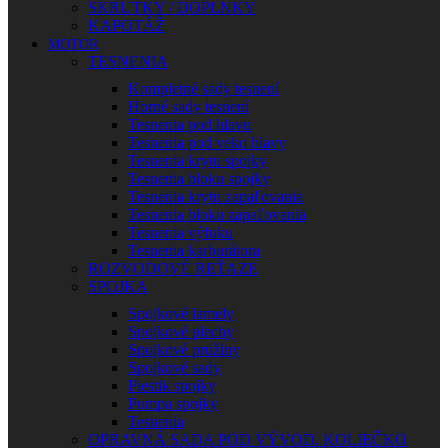
SKRUTKY / DOPLNKY
KAPOTÁŽ
MOTOR
TESNENIA
Kompletné sady tesnení
Horné sady tesnení
Tesnenia pod hlavu
Tesnenia pod veko hlavy
Tesnenia krytu spojky
Tesnenia bloku spojky
Tesnenia krytu zapaľovania
Tesnenia bloku zapaľovania
Tesnenia výfuku
Tesnenia karburátora
ROZVODOVÉ REŤAZE
SPOJKA
Spojkové lamely
Spojkové plechy
Spojkové pružiny
Spojkové sady
Piestik spojky
Pumpa spojky
Tesnenia
OPRAVNÁ SADA POD VÝVOD. KOLIEČKO