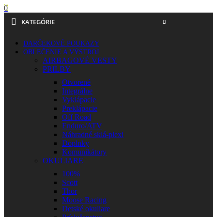
0
KATEGÓRIE
DARČEKOVÉ POUKAZY
OBLEČENIE A VÝSTROJ
AIRBAGOVÉ VESTY
PRILBY
Otvorené
Integrálne
Vyklápacie
Preklápacie
Off Road
Enduro/ATV
Náhradné sklá-plexi
Doplnky
Komunikátory
OKULIARE
100%
Scott
Thor
Moose Racing
Detské okuliare