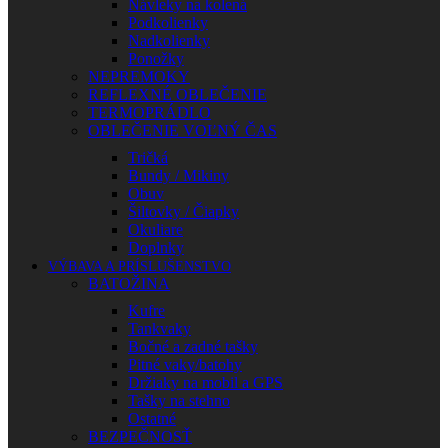
Návleky na kolená
Podkolienky
Nadkolienky
Ponožky
NEPREMOKY
REFLEXNÉ OBLEČENIE
TERMOPRÁDLO
OBLEČENIE VOĽNÝ ČAS
Tričká
Bundy / Mikiny
Obuv
Šiltovky / Čiapky
Okuliare
Doplnky
VÝBAVA A PRÍSLUŠENSTVO
BATOŽINA
Kufre
Tankvaky
Bočné a zadné tašky
Pitné vaky/batohy
Držiaky na mobil a GPS
Tašky na stehno
Ostatné
BEZPEČNOSŤ