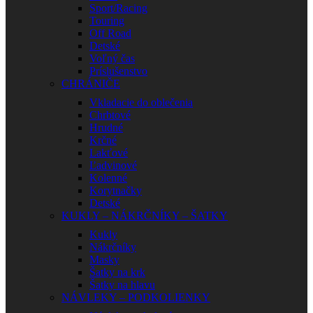
Sport/Racing
Touring
Off Road
Detské
Voľný čas
Príslušenstvo
CHRÁNIČE
Vkladacie do oblečenia
Chrbtové
Hrudné
Krčné
Lakťové
Ľadvinové
Kolenné
Korytnačky
Detské
KUKLY – NÁKRČNÍKY – ŠATKY
Kukly
Nákrčníky
Masky
Šatky na krk
Šatky na hlavu
NÁVLEKY – PODKOLIENKY