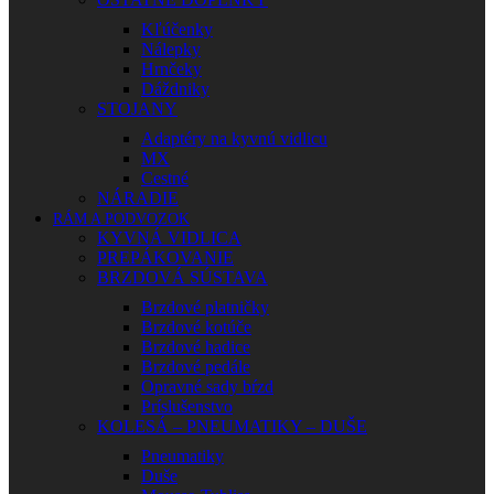
Kľúčenky
Nálepky
Hrnčeky
Dáždniky
STOJANY
Adaptéry na kyvnú vidlicu
MX
Cestné
NÁRADIE
RÁM A PODVOZOK
KYVNÁ VIDLICA
PREPÁKOVANIE
BRZDOVÁ SÚSTAVA
Brzdové platničky
Brzdové kotúče
Brzdové hadice
Brzdové pedále
Opravné sady bŕzd
Príslušenstvo
KOLESÁ – PNEUMATIKY – DUŠE
Pneumatiky
Duše