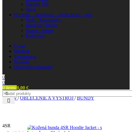
Babetta 210
Jawa
PITBIKE – MINIBIKE – MINICROSS – ATV
Duše / Pneumatiky
Riadenie / Brzdy
Motor / Pohon
Podvozok
Úvod
Obchod
Výrobcovia
Kontakt
Obuvnícke materiály
0
0
0
items
0,00
€
Domov
/
OBLEČENIE A VÝSTROJ
/
BUNDY
4SR