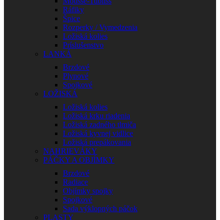
Mousse-Tubliss
Ráfiky
Špice
Rozperky / Vymedzenia
Ložiská kolies
Príslušenstvo
LANKÁ
Brzdové
Plynové
Spojkové
LOŽISKÁ
Ložiská kolies
Ložiská krku riadenia
Ložiská zadného tlmiča
Ložiská kyvnej vidlice
Ložiská prepákovania
NAHRIEVÁKY
PÁČKY A OBJÍMKY
Brzdové
Radiace
Objímky spojky
Spojkové
Sada výklopných páčok
PLASTY