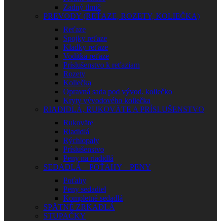
Zadný tlmič
PREVODY (REŤAZE, ROZETY, KOLIEČKA)
Reťaze
Spojky reťaze
Kladky reťaze
Vodítka reťaze
Príslušenstvo k reťaziam
Rozety
Koliečka
Opravná sada pod vývod. koliečko
Kryty vývodového koliečka
RIADIDLÁ, RUKOVÄTE A PRÍSLUŠENSTVO
Rukoväte
Riadidlá
Rýchlopaly
Príslušenstvo
Peny na riadidlá
SEDADLÁ – POŤAHY – PENY
Poťahy
Peny sedadiel
Kompletné sedadlá
SPÄTNÉ ZRKADLÁ
STUPAČKY