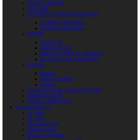
VODNÁ PUMPA
CHLADIČ
LOŽISKÁ A GUFERÁ MOTORA
LOŽISKÁ MOTORA
GUFERÁ MOTORA
FILTRE
OLEJOVÉ
VZDUCHOVÉ
KRYTY VZDUCH. FILTROV
HLAVICE OLEJ. FILTROV
POHON
Remene
Valčeky variátora
Variátor
ŠTARTOVANIE / ZAPAĽOVANIE
KARBURÁTOR
ZÁTKY / SKRUTKY
OLEJE A MAZIVÁ
2T Oleje
4T Oleje
Prevodové oleje
Tlmičové oleje
Brzdové kvapaliny