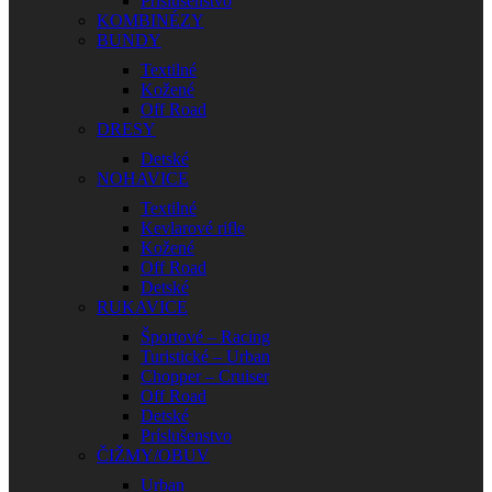
Príslušenstvo
KOMBINÉZY
BUNDY
Textilné
Kožené
Off Road
DRESY
Detské
NOHAVICE
Textilné
Kevlarové rifle
Kožené
Off Road
Detské
RUKAVICE
Športové – Racing
Turistické – Urban
Chopper – Cruiser
Off Road
Detské
Príslušenstvo
ČIŽMY/OBUV
Urban