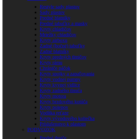
Restyle sady plastov
Sady plastov
Predné blatníky
Predné tabuľky a masky
Kryty chladičov
Mriežky chladičov
Kryty airboxu
Zadné (bočné) tabuľky
Zadné blatníky
Kryty predných tlmičov
Kryty rámu
Chrániče páčok
Kryty spojky a zapaľovania
Kryty vodnej pumpy
Kryty kyvnej vidlice
Kryty zadného tlmiča
Kryty motora
Kryty brzdového kotúča
Kryty polepov
Vodítka reťaze
Kryty vývodového koliečka
Príslušenstvo k plastom
PODVOZOK
Predné tlmiče