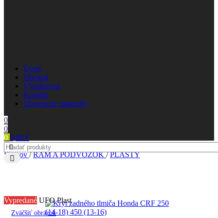
Úvod
Obchod
Výrobcovia
Kontakt
Obuvnícke materiály
0
0
0
0,00
€
Domov
/
RÁM A PODVOZOK
/
PLASTY
Vypredané
UFO Plast
Zväčšiť obrázok