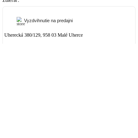
Zdieľať:
Vyzdvihnutie na predajni
Uherecká 380/129, 958 03 Malé Uherce
ZADARMO
Packeta
Nad 99€ doručenie ZADARMO
1-3 dni
3,90€
DPD