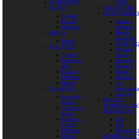
KOMBINÉZY
A INÉ
BUNDY
DRŽIAKY ŠPZ
ELEKTRODIEL
Textilné
Kožené
Batérie a
Off Road
nabíjačky
DRESY
Merače
motohodín
Detské
Sviečky N
NOHAVICE
Vypínače
Textilné
motora
Kevlarové
Smerovky
rifle
Žiarovky
Kožené
Poistky
Off Road
Prepínače
Detské
CDI
RUKAVICE
Zapaľovani
Zásuvky
Športové –
MODELY
Racing
MOTOCYKLOV
Turistické –
SKLADAČKY
Urban
Chopper –
1:18
Cruiser
1:12
Off Road
Skladačky 1
Detské
MOTOPLACHT