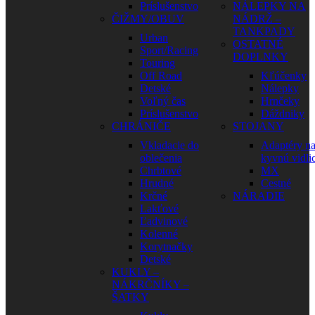
Príslušenstvo
NÁLEPKY NA
ČIŽMY/OBUV
NÁDRŽ –
TANKPADY
Urban
OSTATNÉ
Sport/Racing
DOPLNKY
Touring
Off Road
Kľúčenky
Detské
Nálepky
Voľný čas
Hrnčeky
Príslušenstvo
Dáždniky
CHRÁNIČE
STOJANY
Vkladacie do
Adaptéry n
oblečenia
kyvnú vidli
Chrbtové
MX
Hrudné
Cestné
Krčné
NÁRADIE
Lakťové
Ľadvinové
Kolenné
Korytnačky
Detské
KUKLY –
NÁKRČNÍKY –
ŠATKY