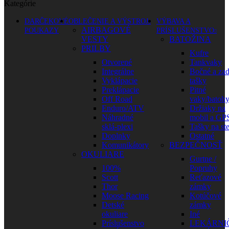
Kategórie
DARČEKOVÉ
OBLEČENIE A VÝSTROJ
VÝBAVA A
AIRBAGOVÉ
POUKAZY
PRÍSLUŠENSTVO
VESTY
BATOŽINA
PRILBY
Kufre
Otvorené
Tankvaky
Integrálne
Bočné a za
Vyklápacie
tašky
Preklápacie
Pitné
Off Road
vaky/batoh
Enduro/ATV
Držiaky na
Náhradné
mobil a GP
sklá-plexi
Tašky na st
Doplnky
Ostatné
Komunikátory
BEZPEČNOSŤ
OKULIARE
Gurtne /
100%
Popruhy
Scott
Reťazové
Thor
zámky
Moose Racing
Kotúčové
Detské
zámky
okuliare
Iné
Príslušenstvo
LEKÁRNI