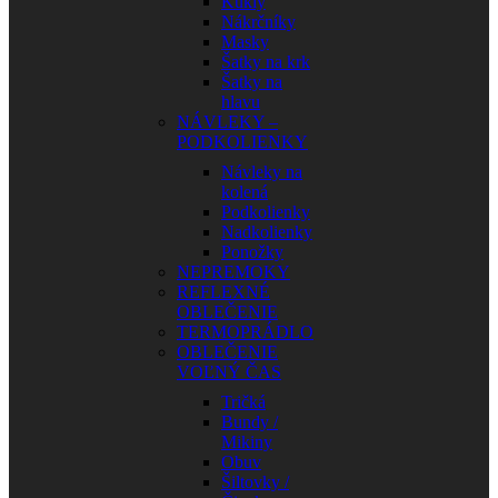
Kukly
Nákrčníky
Masky
Šatky na krk
Šatky na
hlavu
NÁVLEKY –
PODKOLIENKY
Návleky na
kolená
Podkolienky
Nadkolienky
Ponožky
NEPREMOKY
REFLEXNÉ
OBLEČENIE
TERMOPRÁDLO
OBLEČENIE
VOĽNÝ ČAS
Tričká
Bundy /
Mikiny
Obuv
Šiltovky /