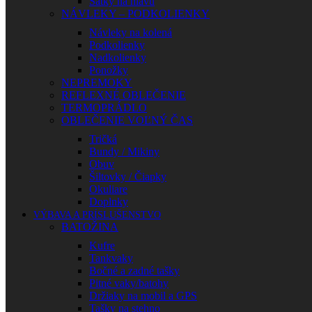
Šatky na hlavu
NÁVLEKY – PODKOLIENKY
Návleky na kolená
Podkolienky
Nadkolienky
Ponožky
NEPREMOKY
REFLEXNÉ OBLEČENIE
TERMOPRÁDLO
OBLEČENIE VOĽNÝ ČAS
Tričká
Bundy / Mikiny
Obuv
Šiltovky / Čiapky
Okuliare
Doplnky
VÝBAVA A PRÍSLUŠENSTVO
BATOŽINA
Kufre
Tankvaky
Bočné a zadné tašky
Pitné vaky/batohy
Držiaky na mobil a GPS
Tašky na stehno