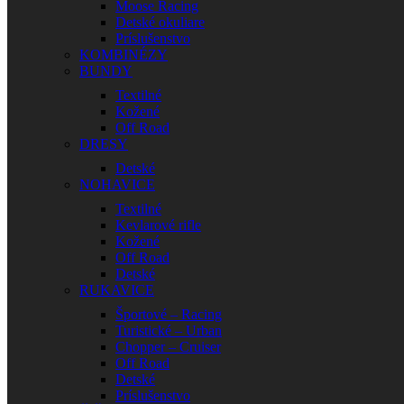
Moose Racing
Detské okuliare
Príslušenstvo
KOMBINÉZY
BUNDY
Textilné
Kožené
Off Road
DRESY
Detské
NOHAVICE
Textilné
Kevlarové rifle
Kožené
Off Road
Detské
RUKAVICE
Športové – Racing
Turistické – Urban
Chopper – Cruiser
Off Road
Detské
Príslušenstvo