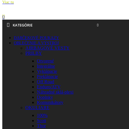
Viac tu
0
KATEGÓRIE
DARČEKOVÉ POUKAZY
OBLEČENIE A VÝSTROJ
AIRBAGOVÉ VESTY
PRILBY
Otvorené
Integrálne
Vyklápacie
Preklápacie
Off Road
Enduro/ATV
Náhradné sklá-plexi
Doplnky
Komunikátory
OKULIARE
100%
Scott
Thor