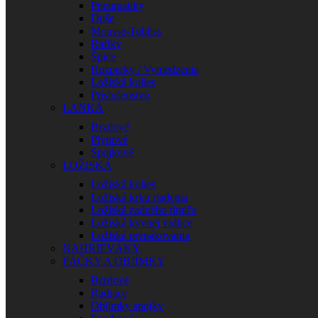
Pneumatiky
Duše
Mousse-Tubliss
Ráfiky
Špice
Rozperky / Vymedzenia
Ložiská kolies
Príslušenstvo
LANKÁ
Brzdové
Plynové
Spojkové
LOŽISKÁ
Ložiská kolies
Ložiská krku riadenia
Ložiská zadného tlmiča
Ložiská kyvnej vidlice
Ložiská prepákovania
NAHRIEVÁKY
PÁČKY A OBJÍMKY
Brzdové
Radiace
Objímky spojky