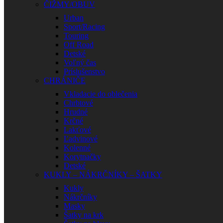
ČIŽMY/OBUV
Urban
Sport/Racing
Touring
Off Road
Detské
Voľný čas
Príslušenstvo
CHRÁNIČE
Vkladacie do oblečenia
Chrbtové
Hrudné
Krčné
Lakťové
Ľadvinové
Kolenné
Korytnačky
Detské
KUKLY – NÁKRČNÍKY – ŠATKY
Kukly
Nákrčníky
Masky
Šatky na krk