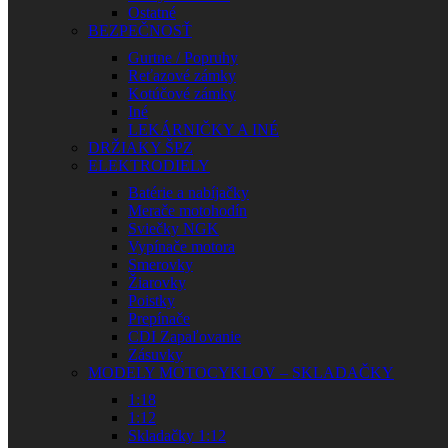
Ostatné
BEZPEČNOSŤ
Gurtne / Popruhy
Reťazové zámky
Kotúčové zámky
Iné
LEKÁRNIČKY A INÉ
DRŽIAKY ŠPZ
ELEKTRODIELY
Batérie a nabíjačky
Merače motohodín
Sviečky NGK
Vypínače motora
Smerovky
Žiarovky
Poistky
Prepínače
CDI Zapaľovanie
Zásuvky
MODELY MOTOCYKLOV – SKLADAČKY
1:18
1:12
Skladačky 1:12