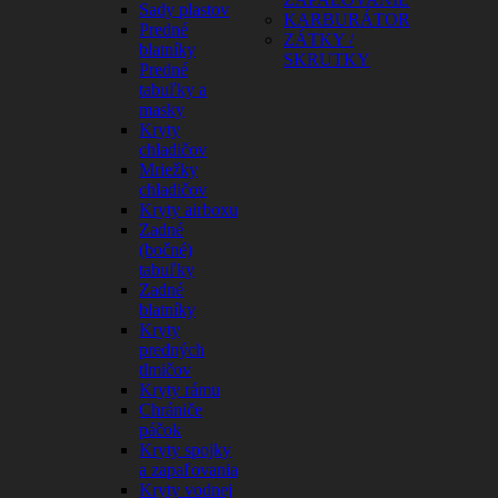
Sady plastov
KARBURÁTOR
Predné
ZÁTKY /
blatníky
SKRUTKY
Predné
tabuľky a
masky
Kryty
chladičov
Mriežky
chladičov
Kryty airboxu
Zadné
(bočné)
tabuľky
Zadné
blatníky
Kryty
predných
tlmičov
Kryty rámu
Chrániče
páčok
Kryty spojky
a zapaľovania
Kryty vodnej