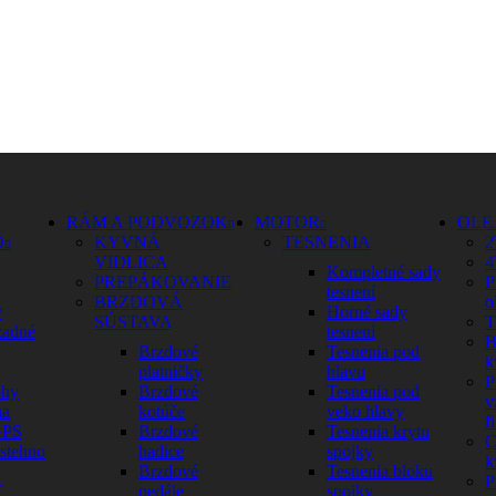
RÁM A PODVOZOK
MOTOR
OLE
O
KYVNÁ
TESNENIA
2
VIDLICA
4
Kompletné sady
PREPÁKOVANIE
P
tesnení
BRZDOVÁ
o
y
Horné sady
SÚSTAVA
T
zadné
tesnení
B
Brzdové
Tesnenia pod
k
platničky
hlavu
P
ohy
Brzdové
Tesnenia pod
v
na
kotúče
veko hlavy
fi
GPS
Brzdové
Tesnenia krytu
C
 stehno
hadice
spojky
k
Brzdové
Tesnenia bloku
P
Ť
pedále
spojky