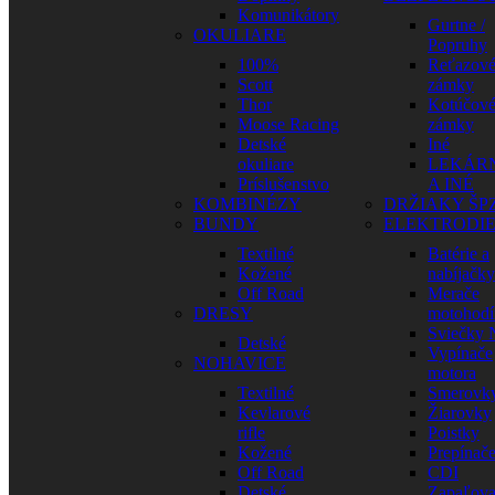
Komunikátory
Gurtne /
OKULIARE
Popruhy
100%
Reťazov
Scott
zámky
Thor
Kotúčov
Moose Racing
zámky
Detské
Iné
okuliare
LEKÁR
Príslušenstvo
A INÉ
KOMBINÉZY
DRŽIAKY ŠP
BUNDY
ELEKTRODI
Textilné
Batérie a
Kožené
nabíjačky
Off Road
Merače
DRESY
motohodí
Sviečky
Detské
Vypínače
NOHAVICE
motora
Textilné
Smerovk
Kevlarové
Žiarovky
rifle
Poistky
Kožené
Prepínač
Off Road
CDI
Detské
Zapaľova