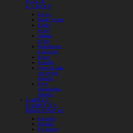
ROZETY,
KOLIEČKA)
Reťaze
Spojky reťaze
Kladky
reťaze
Vodítka
reťaze
Príslušenstvo
k reťaziam
Rozety
Koliečka
Opravná sada
pod vývod.
koliečko
Kryty
vývodového
koliečka
RIADIDLÁ,
RUKOVÄTE A
PRÍSLUŠENSTVO
Rukoväte
Riadidlá
Rýchlopaly