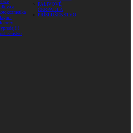
eťaze
PALIVOVÉ
ditíva a
ČERPADLÁ
otokozmetika
PRÍSLUŠENSTVO
agura
otorex
ýpredaj!!!
ríslušenstvo