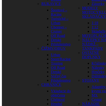
RUKAVICE
Zásuvky
MODELY
Športové –
MOTOCYKLO
Racing
SKLADAČK
Turistické –
Urban
1:18
Chopper –
1:12
Cruiser
Skladačk
Off Road
MOTOPLAC
Detské
NÁLEPKY N
Príslušenstvo
NÁDRŽ –
ČIŽMY/OBUV
TANKPADY
OSTATNÉ
Urban
DOPLNKY
Sport/Racing
Touring
Kľúčenk
Off Road
Nálepky
Detské
Hrnčeky
Voľný čas
Dáždnik
Príslušenstvo
STOJANY
CHRÁNIČE
Adaptéry
Vkladacie do
kyvnú vid
oblečenia
MX
Chrbtové
Cestné
Hrudné
NÁRADIE