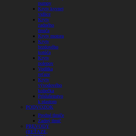
pumpy
Kryty kyvnej
vidlice
Kryty
zadného
tlmiča
Kryty motora
Kryty
brzdového
kotúča
Kryty
polepov
Vodítka
reťaze
Kryty
vývodového
koliečka
Príslušenstvo
k plastom
PODVOZOK
Predné tlmiče
Zadný tlmič
PREVODY
(REŤAZE,