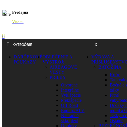
Predajňa
Viac tu
0
KATEGÓRIE
DARČEKOVÉ
OBLEČENIE A
VÝBAVA A
POUKAZY
VÝSTROJ
PRÍSLUŠENSTV
AIRBAGOVÉ
BATOŽINA
VESTY
Kufre
PRILBY
Tankvak
Otvorené
Bočné a 
Integrálne
tašky
Vyklápacie
Pitné
Preklápacie
vaky/bat
Off Road
Držiaky 
Enduro/ATV
mobil a 
Náhradné
Tašky na
sklá-plexi
Ostatné
Doplnky
BEZPEČNOS