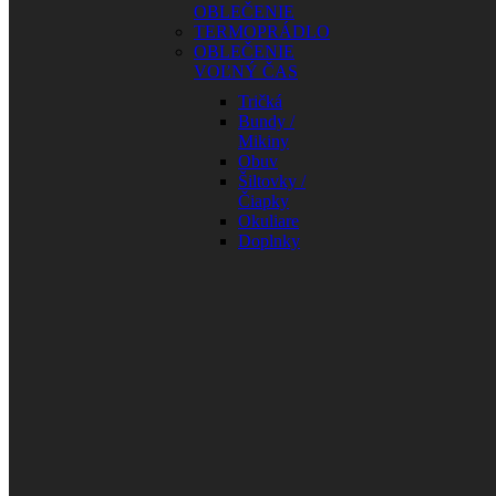
OBLEČENIE
TERMOPRÁDLO
OBLEČENIE
VOĽNÝ ČAS
Tričká
Bundy /
Mikiny
Obuv
Šiltovky /
Čiapky
Okuliare
Doplnky