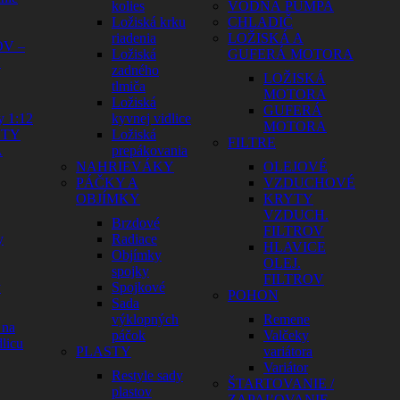
kolies
VODNÁ PUMPA
Ložiská krku
CHLADIČ
riadenia
LOŽISKÁ A
V –
Ložiská
GUFERÁ MOTORA
Y
zadného
LOŽISKÁ
tlmiča
MOTORA
Ložiská
GUFERÁ
y 1:12
kyvnej vidlice
MOTORA
HTY
Ložiská
FILTRE
A
prepákovania
NAHRIEVÁKY
OLEJOVÉ
PÁČKY A
VZDUCHOVÉ
OBJÍMKY
KRYTY
VZDUCH.
Brzdové
FILTROV
y
Radiace
HLAVICE
Objímky
OLEJ.
spojky
FILTROV
y
Spojkové
POHON
Sada
výklopných
Remene
 na
páčok
Valčeky
licu
PLASTY
variátora
Variátor
Restyle sady
ŠTARTOVANIE /
plastov
ZAPAĽOVANIE