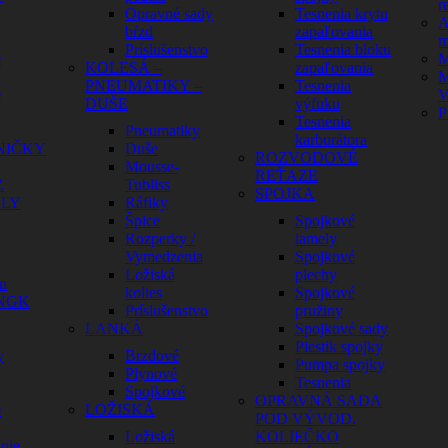
r
Opravné sady
Tesnenia krytu
A
bŕzd
zapaľovania
m
Príslušenstvo
Tesnenia bloku
é
M
KOLESÁ –
zapaľovania
M
PNEUMATIKY –
Tesnenia
é
V
DUŠE
výfuku
P
Tesnenia
Pneumatiky
karburátora
NIČKY
Duše
ROZVODOVÉ
Mousse-
REŤAZE
Z
Tubliss
SPOJKA
ELY
Ráfiky
Špice
Spojkové
Rozperky /
lamely
Vymedzenia
Spojkové
Ložiská
plechy
n
kolies
Spojkové
 NGK
Príslušenstvo
pružiny
LANKÁ
Spojkové sady
Piestik spojky
y
Brzdové
Pumpa spojky
Plynové
Tesnenia
Spojkové
OPRAVNÁ SADA
e
LOŽISKÁ
POD VÝVOD.
Ložiská
KOLIEČKO
nie