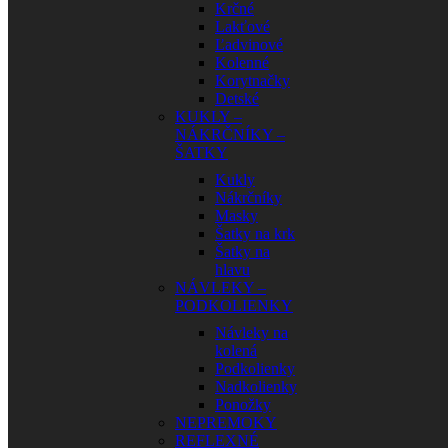
Krčné
Lakťové
Ľadvinové
Kolenné
Korytnačky
Detské
KUKLY –
NÁKRČNÍKY –
ŠATKY
Kukly
Nákrčníky
Masky
Šatky na krk
Šatky na
hlavu
NÁVLEKY –
PODKOLIENKY
Návleky na
kolená
Podkolienky
Nadkolienky
Ponožky
NEPREMOKY
REFLEXNÉ