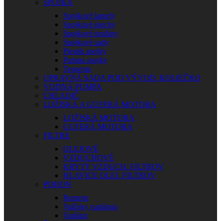
SPOJKA
Spojkové lamely
Spojkové plechy
Spojkové pružiny
Spojkové sady
Piestik spojky
Pumpa spojky
Tesnenia
OPRAVNÁ SADA POD VÝVOD. KOLIEČKO
VODNÁ PUMPA
CHLADIČ
LOŽISKÁ A GUFERÁ MOTORA
LOŽISKÁ MOTORA
GUFERÁ MOTORA
FILTRE
OLEJOVÉ
VZDUCHOVÉ
KRYTY VZDUCH. FILTROV
HLAVICE OLEJ. FILTROV
POHON
Remene
Valčeky variátora
Variátor