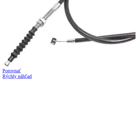
Porovnať
Rýchly náhľad
Pridať do obľúbených
Lanko spojky Honda CR 250 (84-96), CR 500 (84-
01), Suzuki RM 125/250 (96-03)
14,90
€
HONDA CR 250 (1984-1996) HONDA CR 500 (1984-2001)
SUZUKI RM 125 (1996-2003) SUZUKI RM 250 (1996-2003)