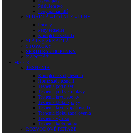
Rýchlopaly
Príslušenstvo
Peny na riadidlá
SEDADLÁ – POŤAHY – PENY
Poťahy
Peny sedadiel
Kompletné sedadlá
SPÄTNÉ ZRKADLÁ
STUPAČKY
SKRUTKY / DOPLNKY
KAPOTÁŽ
MOTOR
TESNENIA
Kompletné sady tesnení
Horné sady tesnení
Tesnenia pod hlavu
Tesnenia pod veko hlavy
Tesnenia krytu spojky
Tesnenia bloku spojky
Tesnenia krytu zapaľovania
Tesnenia bloku zapaľovania
Tesnenia výfuku
Tesnenia karburátora
ROZVODOVÉ REŤAZE