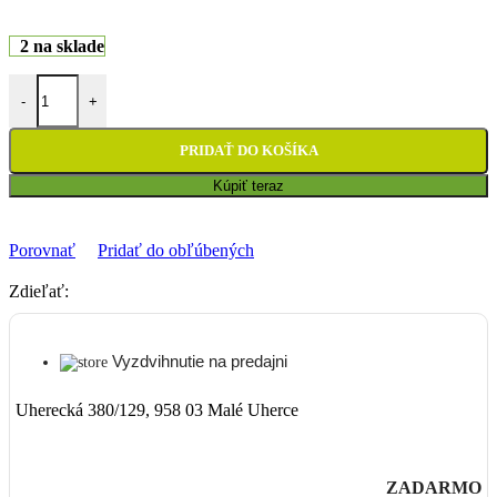
2 na sklade
množstvo Lanko spojky pre motory 110-125ccm (Pitbike, ATV)
-
+
PRIDAŤ DO KOŠÍKA
Kúpiť teraz
Porovnať
Pridať do obľúbených
Zdieľať:
Vyzdvihnutie na predajni
Uherecká 380/129, 958 03 Malé Uherce
ZADARMO