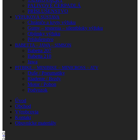
PALIVOVÉ ČERPADLÁ
PRÍSLUŠENSTVO
VÝFUKOVÁ SÚSTAVA
Chrániče a kryty výfuku
Gumy – tesnenia – silentbloky výfuku
Objímky výfuku
Príslušenstvo
BABETTA – JAWA – SIMSON
Babetta 207
Babetta 210
Jawa
PITBIKE – MINIBIKE – MINICROSS – ATV
Duše / Pneumatiky
Riadenie / Brzdy
Motor / Pohon
Podvozok
Úvod
Obchod
Výrobcovia
Kontakt
Obuvnícke materiály
0
0