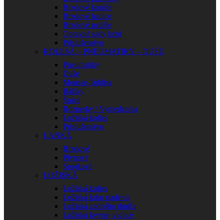
Brzdové kotúče
Brzdové hadice
Brzdové pedále
Opravné sady bŕzd
Príslušenstvo
KOLESÁ – PNEUMATIKY – DUŠE
Pneumatiky
Duše
Mousse-Tubliss
Ráfiky
Špice
Rozperky / Vymedzenia
Ložiská kolies
Príslušenstvo
LANKÁ
Brzdové
Plynové
Spojkové
LOŽISKÁ
Ložiská kolies
Ložiská krku riadenia
Ložiská zadného tlmiča
Ložiská kyvnej vidlice