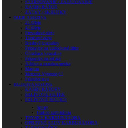
ŠTARTOVANIE / ZAPAĽOVANIE
KARBURÁTOR
ZÁTKY / SKRUTKY
OLEJE A MAZIVÁ
2T Oleje
4T Oleje
Prevodové oleje
Tlmičové oleje
Brzdové kvapaliny
Prípravky na vzduchové filtre
Chladiace kvapaliny
Prípravky na reťaze
Aditíva a motokozmetika
Magura
Motorex Výpredaj!!!
Príslušenstvo
PALIVOVÁ SÚSTAVA
KARBURÁTORY
PALIVOVÉ FILTRE
PALIVOVÉ HADICE
Spony
Hadice karburátora
TRYSKY KARBURÁTORA
OPRAVNÉ SADY KARBURÁTORA
TANKOVAČKY