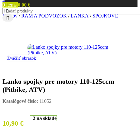
0
items
0,00
€
Domov
/
RÁM A PODVOZOK
/
LANKÁ
/
SPOJKOVÉ
Zväčšiť obrázok
Lanko spojky pre motory 110-125ccm
(Pitbike, ATV)
Katalógové číslo:
11052
2 na sklade
10,90
€