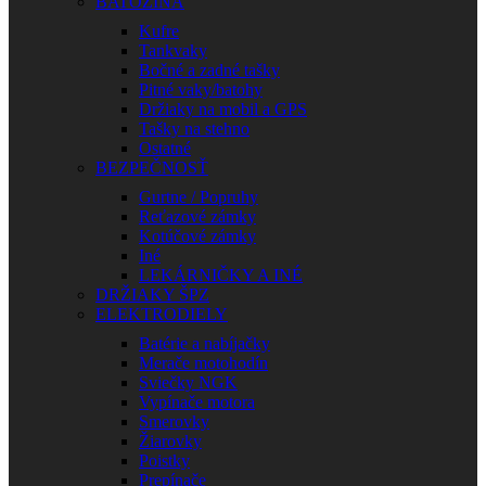
BATOŽINA
Kufre
Tankvaky
Bočné a zadné tašky
Pitné vaky/batohy
Držiaky na mobil a GPS
Tašky na stehno
Ostatné
BEZPEČNOSŤ
Gurtne / Popruhy
Reťazové zámky
Kotúčové zámky
Iné
LEKÁRNIČKY A INÉ
DRŽIAKY ŠPZ
ELEKTRODIELY
Batérie a nabíjačky
Merače motohodín
Sviečky NGK
Vypínače motora
Smerovky
Žiarovky
Poistky
Prepínače