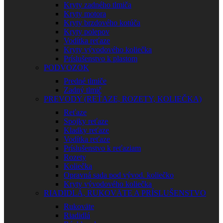
Kryty zadného tlmiča
Kryty motora
Kryty brzdového kotúča
Kryty polepov
Vodítka reťaze
Kryty vývodového koliečka
Príslušenstvo k plastom
PODVOZOK
Predné tlmiče
Zadný tlmič
PREVODY (REŤAZE, ROZETY, KOLIEČKA)
Reťaze
Spojky reťaze
Kladky reťaze
Vodítka reťaze
Príslušenstvo k reťaziam
Rozety
Koliečka
Opravná sada pod vývod. koliečko
Kryty vývodového koliečka
RIADIDLÁ, RUKOVÄTE A PRÍSLUŠENSTVO
Rukoväte
Riadidlá