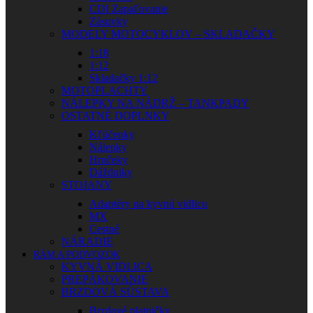
CDI Zapaľovanie
Zásuvky
MODELY MOTOCYKLOV – SKLADAČKY
1:18
1:12
Skladačky 1:12
MOTOPLACHTY
NÁLEPKY NA NÁDRŽ – TANKPADY
OSTATNÉ DOPLNKY
Kľúčenky
Nálepky
Hrnčeky
Dáždniky
STOJANY
Adaptéry na kyvnú vidlicu
MX
Cestné
NÁRADIE
RÁM A PODVOZOK
KYVNÁ VIDLICA
PREPÁKOVANIE
BRZDOVÁ SÚSTAVA
Brzdové platničky