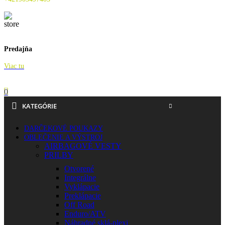
Predajňa
Viac tu
0
KATEGÓRIE
DARČEKOVÉ POUKAZY
OBLEČENIE A VÝSTROJ
AIRBAGOVÉ VESTY
PRILBY
Otvorené
Integrálne
Vyklápacie
Preklápacie
Off Road
Enduro/ATV
Náhradné sklá-plexi