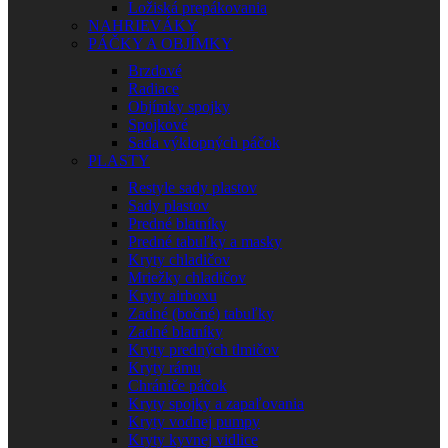
Ložiská prepákovania
NAHRIEVÁKY
PÁČKY A OBJÍMKY
Brzdové
Radiace
Objímky spojky
Spojkové
Sada výklopných páčok
PLASTY
Restyle sady plastov
Sady plastov
Predné blatníky
Predné tabuľky a masky
Kryty chladičov
Mriežky chladičov
Kryty airboxu
Zadné (bočné) tabuľky
Zadné blatníky
Kryty predných tlmičov
Kryty rámu
Chrániče páčok
Kryty spojky a zapaľovania
Kryty vodnej pumpy
Kryty kyvnej vidlice