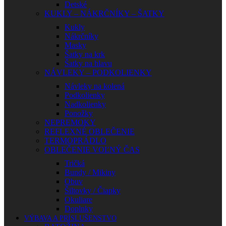
Detské
KUKLY – NÁKRČNÍKY – ŠATKY
Kukly
Nákrčníky
Masky
Šatky na krk
Šatky na hlavu
NÁVLEKY – PODKOLIENKY
Návleky na kolená
Podkolienky
Nadkolienky
Ponožky
NEPREMOKY
REFLEXNÉ OBLEČENIE
TERMOPRÁDLO
OBLEČENIE VOĽNÝ ČAS
Tričká
Bundy / Mikiny
Obuv
Šiltovky / Čiapky
Okuliare
Doplnky
VÝBAVA A PRÍSLUŠENSTVO