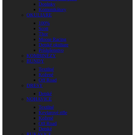
Doplnky
Komunikátory
OKULIARE
100%
Scott
Thor
Moose Racing
Detské okuliare
Príslušenstvo
KOMBINÉZY
BUNDY
Textilné
Kožené
Off Road
DRESY
Detské
NOHAVICE
Textilné
Kevlarové rifle
Kožené
Off Road
Detské
RUKAVICE