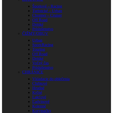
Športové – Racing
Turistické – Urban
Chopper – Cruiser
Off Road
Detské
Príslušenstvo
ČIŽMY/OBUV
Urban
Sport/Racing
Touring
Off Road
Detské
Voľný čas
Príslušenstvo
CHRÁNIČE
Vkladacie do oblečenia
Chrbtové
Hrudné
Krčné
Lakťové
Ľadvinové
Kolenné
Korytnačky