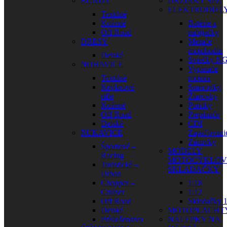
BUNDY
DRŽIAKY ŠPZ
ELEKTRODIEL
Textilné
Kožené
Batérie a
Off Road
nabíjačky
DRESY
Merače
motohodín
Detské
Sviečky N
NOHAVICE
Vypínače
Textilné
motora
Kevlarové
Smerovky
rifle
Žiarovky
Kožené
Poistky
Off Road
Prepínače
Detské
CDI
RUKAVICE
Zapaľovani
Zásuvky
Športové –
MODELY
Racing
MOTOCYKLOV
Turistické –
SKLADAČKY
Urban
Chopper –
1:18
Cruiser
1:12
Off Road
Skladačky 1
Detské
MOTOPLACHT
Príslušenstvo
NÁLEPKY NA