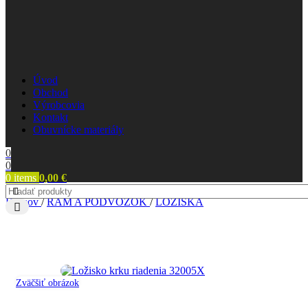
Úvod
Obchod
Výrobcovia
Kontakt
Obuvnícke materiály
0
0
0
items
0,00
€
Domov
/
RÁM A PODVOZOK
/
LOŽISKÁ
Zväčšiť obrázok