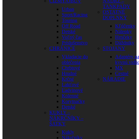
ČIŽMY/OBUV
NÁDRŽ –
TANKPADY
Urban
OSTATNÉ
Sport/Racing
DOPLNKY
Touring
Off Road
Kľúčenky
Detské
Nálepky
Voľný čas
Hrnčeky
Príslušenstvo
Dáždniky
CHRÁNIČE
STOJANY
Vkladacie do
Adaptéry n
oblečenia
kyvnú vidli
Chrbtové
MX
Hrudné
Cestné
Krčné
NÁRADIE
Lakťové
Ľadvinové
Kolenné
Korytnačky
Detské
KUKLY –
NÁKRČNÍKY –
ŠATKY
Kukly
Nákrčníky