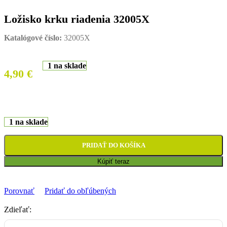
Ložisko krku riadenia 32005X
Katalógové číslo:
32005X
1 na sklade
4,90
€
1 na sklade
PRIDAŤ DO KOŠÍKA
Kúpiť teraz
Porovnať
Pridať do obľúbených
Zdieľať: