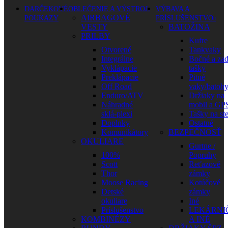
DARČEKOVÉ
OBLEČENIE A VÝSTROJ
VÝBAVA A
AIRBAGOVÉ
POUKAZY
PRÍSLUŠENSTVO
VESTY
BATOŽINA
PRILBY
Kufre
Otvorené
Tankvaky
Integrálne
Bočné a za
Vyklápacie
tašky
Preklápacie
Pitné
Off Road
vaky/batoh
Enduro/ATV
Držiaky na
Náhradné
mobil a GP
sklá-plexi
Tašky na st
Doplnky
Ostatné
Komunikátory
BEZPEČNOSŤ
OKULIARE
Gurtne /
100%
Popruhy
Scott
Reťazové
Thor
zámky
Moose Racing
Kotúčové
Detské
zámky
okuliare
Iné
Príslušenstvo
LEKÁRNI
KOMBINÉZY
A INÉ