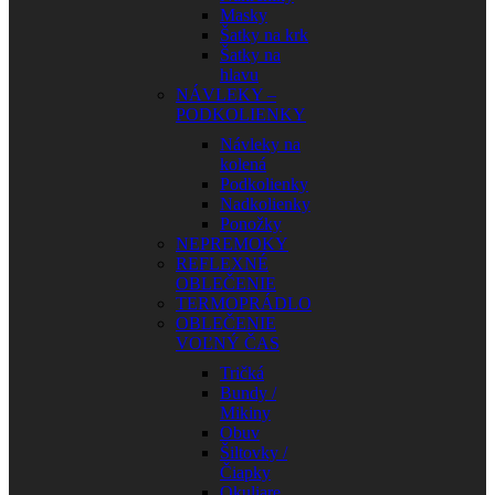
Masky
Šatky na krk
Šatky na
hlavu
NÁVLEKY –
PODKOLIENKY
Návleky na
kolená
Podkolienky
Nadkolienky
Ponožky
NEPREMOKY
REFLEXNÉ
OBLEČENIE
TERMOPRÁDLO
OBLEČENIE
VOĽNÝ ČAS
Tričká
Bundy /
Mikiny
Obuv
Šiltovky /
Čiapky
Okuliare