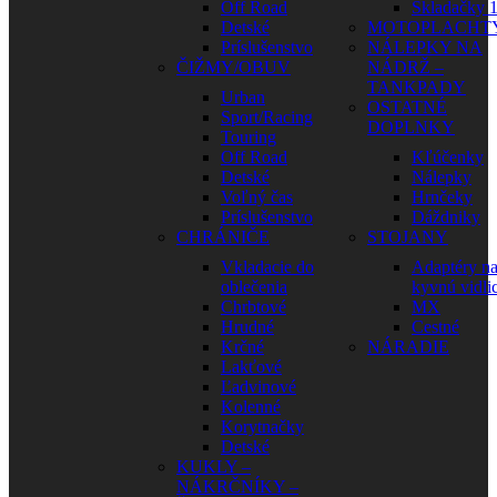
Off Road
Skladačky 1
Detské
MOTOPLACHT
Príslušenstvo
NÁLEPKY NA
ČIŽMY/OBUV
NÁDRŽ –
TANKPADY
Urban
OSTATNÉ
Sport/Racing
DOPLNKY
Touring
Off Road
Kľúčenky
Detské
Nálepky
Voľný čas
Hrnčeky
Príslušenstvo
Dáždniky
CHRÁNIČE
STOJANY
Vkladacie do
Adaptéry n
oblečenia
kyvnú vidli
Chrbtové
MX
Hrudné
Cestné
Krčné
NÁRADIE
Lakťové
Ľadvinové
Kolenné
Korytnačky
Detské
KUKLY –
NÁKRČNÍKY –