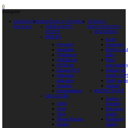
0
Kategórie
DARČEKOVÉ
OBLEČENIE A VÝSTROJ
VÝBAVA A
AIRBAGOVÉ
POUKAZY
PRÍSLUŠENSTVO
VESTY
BATOŽINA
PRILBY
Kufre
Otvorené
Tankvaky
Integrálne
Bočné a za
Vyklápacie
tašky
Preklápacie
Pitné
Off Road
vaky/batoh
Enduro/ATV
Držiaky na
Náhradné
mobil a GP
sklá-plexi
Tašky na st
Doplnky
Ostatné
Komunikátory
BEZPEČNOSŤ
OKULIARE
Gurtne /
100%
Popruhy
Scott
Reťazové
Thor
zámky
Moose Racing
Kotúčové
Detské
zámky