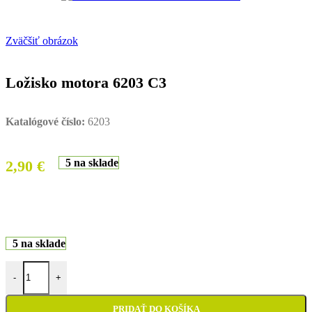
Zväčšiť obrázok
Ložisko motora 6203 C3
Katalógové číslo:
6203
5 na sklade
2,90
€
5 na sklade
množstvo Ložisko motora 6203 C3
-
+
PRIDAŤ DO KOŠÍKA