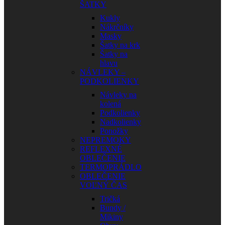
ŠATKY
Kukly
Nákrčníky
Masky
Šatky na krk
Šatky na
hlavu
NÁVLEKY –
PODKOLIENKY
Návleky na
kolená
Podkolienky
Nadkolienky
Ponožky
NEPREMOKY
REFLEXNÉ
OBLEČENIE
TERMOPRÁDLO
OBLEČENIE
VOĽNÝ ČAS
Tričká
Bundy /
Mikiny