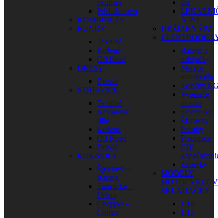
okuliare
Iné
Príslušenstvo
LEKÁRNI
KOMBINÉZY
A INÉ
BUNDY
DRŽIAKY ŠPZ
ELEKTRODIEL
Textilné
Kožené
Batérie a
Off Road
nabíjačky
DRESY
Merače
motohodín
Detské
Sviečky N
NOHAVICE
Vypínače
Textilné
motora
Kevlarové
Smerovky
rifle
Žiarovky
Kožené
Poistky
Off Road
Prepínače
Detské
CDI
RUKAVICE
Zapaľovani
Zásuvky
Športové –
MODELY
Racing
MOTOCYKLOV
Turistické –
SKLADAČKY
Urban
Chopper –
1:18
Cruiser
1:12