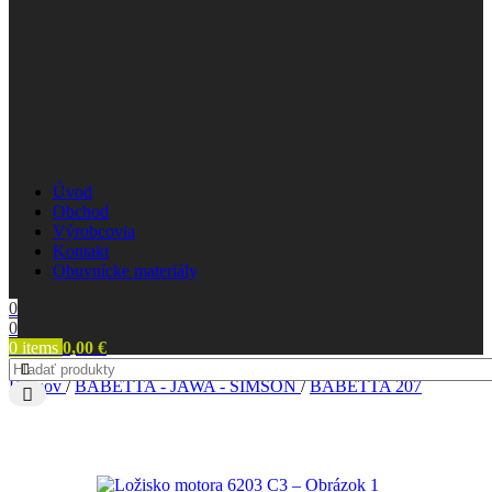
Úvod
Obchod
Výrobcovia
Kontakt
Obuvnícke materiály
0
0
0
items
0,00
€
Domov
/
BABETTA - JAWA - SIMSON
/
BABETTA 207