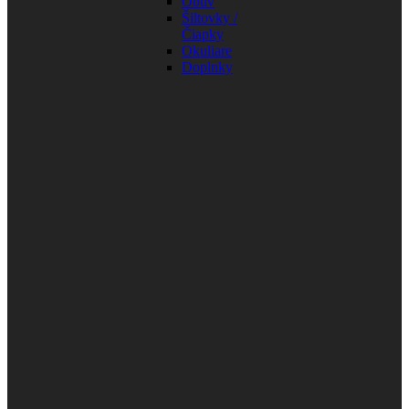
Obuv
Šiltovky /
Čiapky
Okuliare
Doplnky