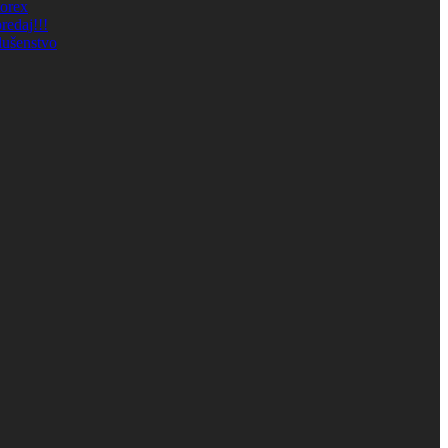
orex
redaj!!!
lušenstvo