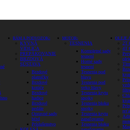
RÁM A PODVOZOK
MOTOR
OLEJE 
KYVNÁ
TESNENIA
2T 
VIDLICA
4T 
Kompletné sady
PREPÁKOVANIE
Pre
tesnení
BRZDOVÁ
olej
Horné sady
SÚSTAVA
Tlm
dné
tesnení
Brz
Brzdové
Tesnenia pod
kva
platničky
hlavu
Prí
y
Brzdové
Tesnenia pod
vzd
kotúče
veko hlavy
filtr
S
Brzdové
Tesnenia krytu
Chl
ehno
hadice
spojky
kva
Brzdové
Tesnenia bloku
Prí
pedále
spojky
reť
Opravné sady
Tesnenia krytu
Adit
bŕzd
zapaľovania
mot
Príslušenstvo
Tesnenia bloku
Mag
KOLESÁ –
zapaľovania