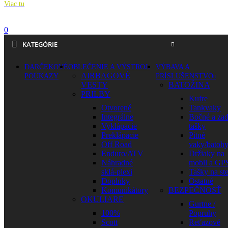
Viac tu
0
KATEGÓRIE
DARČEKOVÉ
OBLEČENIE A VÝSTROJ
VÝBAVA A
AIRBAGOVÉ
POUKAZY
PRÍSLUŠENSTVO
VESTY
BATOŽINA
PRILBY
Kufre
Otvorené
Tankvaky
Integrálne
Bočné a za
Vyklápacie
tašky
Preklápacie
Pitné
Off Road
vaky/batoh
Enduro/ATV
Držiaky na
Náhradné
mobil a GP
sklá-plexi
Tašky na st
Doplnky
Ostatné
Komunikátory
BEZPEČNOSŤ
OKULIARE
Gurtne /
100%
Popruhy
Scott
Reťazové