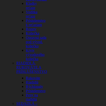
Kladky
reťaze
Vodítka
reťaze
Príslušenstvo
k reťaziam
Rozety
Koliečka
Opravná sada
pod vývod.
koliečko
Kryty
vývodového
koliečka
RIADIDLÁ,
RUKOVÄTE A
PRÍSLUŠENSTVO
Rukoväte
Riadidlá
Rýchlopaly
Príslušenstvo
Peny na
riadidlá
SEDADLÁ –