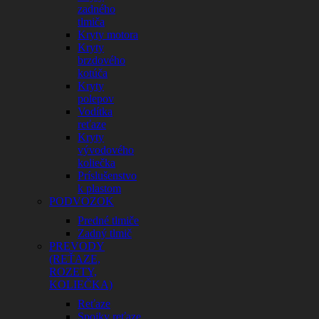
zadného
tlmiča
Kryty motora
Kryty
brzdového
kotúča
Kryty
polepov
Vodítka
reťaze
Kryty
vývodového
koliečka
Príslušenstvo
k plastom
PODVOZOK
Predné tlmiče
Zadný tlmič
PREVODY
(REŤAZE,
ROZETY,
KOLIEČKA)
Reťaze
Spojky reťaze