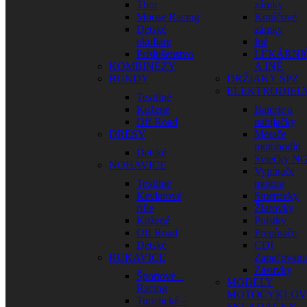
Thor
zámky
Moose Racing
Kotúčové
Detské
zámky
okuliare
Iné
Príslušenstvo
LEKÁRNI
KOMBINÉZY
A INÉ
BUNDY
DRŽIAKY ŠPZ
ELEKTRODIEL
Textilné
Kožené
Batérie a
Off Road
nabíjačky
DRESY
Merače
motohodín
Detské
Sviečky N
NOHAVICE
Vypínače
Textilné
motora
Kevlarové
Smerovky
rifle
Žiarovky
Kožené
Poistky
Off Road
Prepínače
Detské
CDI
RUKAVICE
Zapaľovani
Zásuvky
Športové –
MODELY
Racing
MOTOCYKLOV
Turistické –
SKLADAČKY