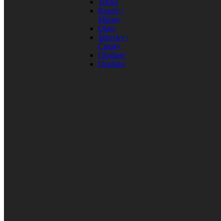
Tričká
Bundy /
Mikiny
Obuv
Šiltovky /
Čiapky
Okuliare
Doplnky