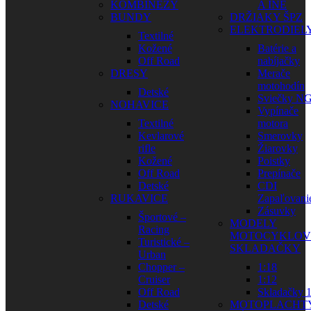
KOMBINÉZY
A INÉ
BUNDY
DRŽIAKY ŠPZ
ELEKTRODIEL
Textilné
Kožené
Batérie a
Off Road
nabíjačky
DRESY
Merače
motohodín
Detské
Sviečky N
NOHAVICE
Vypínače
Textilné
motora
Kevlarové
Smerovky
rifle
Žiarovky
Kožené
Poistky
Off Road
Prepínače
Detské
CDI
RUKAVICE
Zapaľovani
Zásuvky
Športové –
MODELY
Racing
MOTOCYKLOV
Turistické –
SKLADAČKY
Urban
Chopper –
1:18
Cruiser
1:12
Off Road
Skladačky 1
Detské
MOTOPLACHT