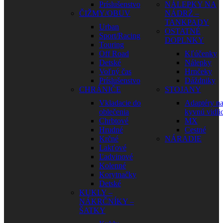
Príslušenstvo
NÁLEPKY NA
ČIŽMY/OBUV
NÁDRŽ –
TANKPADY
Urban
OSTATNÉ
Sport/Racing
DOPLNKY
Touring
Off Road
Kľúčenky
Detské
Nálepky
Voľný čas
Hrnčeky
Príslušenstvo
Dáždniky
CHRÁNIČE
STOJANY
Vkladacie do
Adaptéry n
oblečenia
kyvnú vidli
Chrbtové
MX
Hrudné
Cestné
Krčné
NÁRADIE
Lakťové
Ľadvinové
Kolenné
Korytnačky
Detské
KUKLY –
NÁKRČNÍKY –
ŠATKY