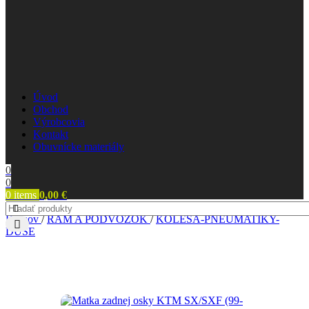
Úvod
Obchod
Výrobcovia
Kontakt
Obuvnícke materiály
0
0
0
items
0,00
€
Domov
/
RÁM A PODVOZOK
/
KOLESÁ-PNEUMATIKY-
DUŠE