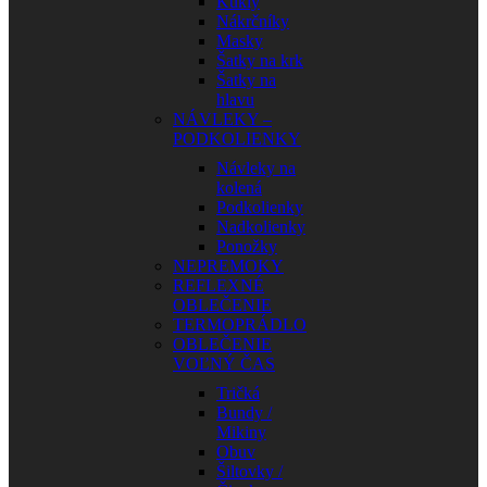
Kukly
Nákrčníky
Masky
Šatky na krk
Šatky na
hlavu
NÁVLEKY –
PODKOLIENKY
Návleky na
kolená
Podkolienky
Nadkolienky
Ponožky
NEPREMOKY
REFLEXNÉ
OBLEČENIE
TERMOPRÁDLO
OBLEČENIE
VOĽNÝ ČAS
Tričká
Bundy /
Mikiny
Obuv
Šiltovky /