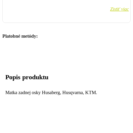
Zistiť viac
Platobné metódy:
Popis produktu
Matka zadnej osky Husaberg, Husqvarna, KTM.
Originál diel.
Rozmer: M20x1,5mm
Pasuje na: