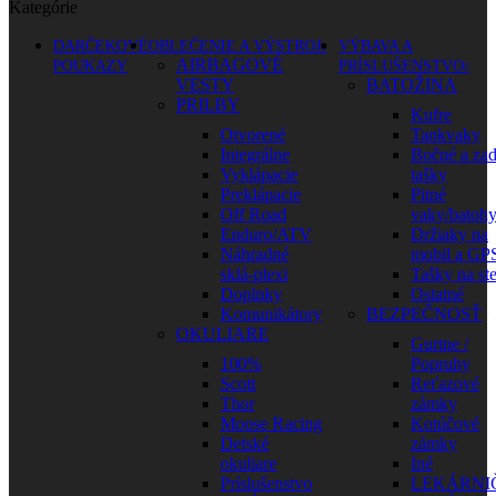
Kategórie
DARČEKOVÉ
OBLEČENIE A VÝSTROJ
VÝBAVA A
AIRBAGOVÉ
POUKAZY
PRÍSLUŠENSTVO
VESTY
BATOŽINA
PRILBY
Kufre
Otvorené
Tankvaky
Integrálne
Bočné a za
Vyklápacie
tašky
Preklápacie
Pitné
Off Road
vaky/batoh
Enduro/ATV
Držiaky na
Náhradné
mobil a GP
sklá-plexi
Tašky na st
Doplnky
Ostatné
Komunikátory
BEZPEČNOSŤ
OKULIARE
Gurtne /
100%
Popruhy
Scott
Reťazové
Thor
zámky
Moose Racing
Kotúčové
Detské
zámky
okuliare
Iné
Príslušenstvo
LEKÁRNI