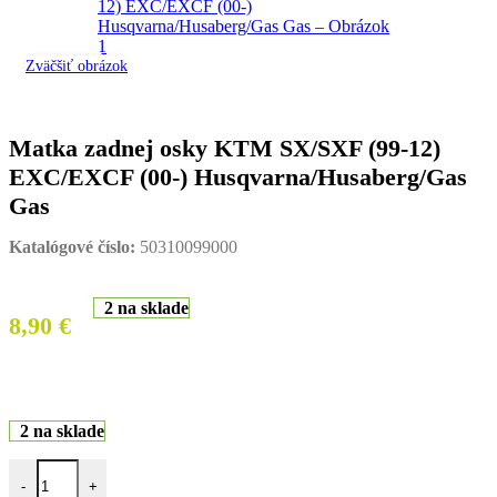
Zväčšiť obrázok
Matka zadnej osky KTM SX/SXF (99-12)
EXC/EXCF (00-) Husqvarna/Husaberg/Gas
Gas
Katalógové číslo:
50310099000
2 na sklade
8,90
€
2 na sklade
množstvo Matka zadnej osky KTM SX/SXF (99-12) EXC/EXCF (00-
-
+