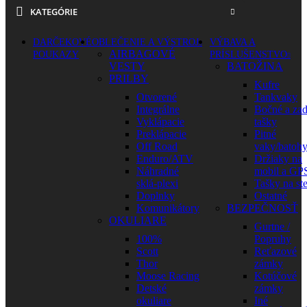
KATEGÓRIE
DARČEKOVÉ
OBLEČENIE A VÝSTROJ
VÝBAVA A
AIRBAGOVÉ
POUKAZY
PRÍSLUŠENSTVO
VESTY
BATOŽINA
PRILBY
Kufre
Otvorené
Tankvaky
Integrálne
Bočné a za
Vyklápacie
tašky
Preklápacie
Pitné
Off Road
vaky/batoh
Enduro/ATV
Držiaky na
Náhradné
mobil a GP
sklá-plexi
Tašky na st
Doplnky
Ostatné
Komunikátory
BEZPEČNOSŤ
OKULIARE
Gurtne /
100%
Popruhy
Scott
Reťazové
Thor
zámky
Moose Racing
Kotúčové
Detské
zámky
okuliare
Iné