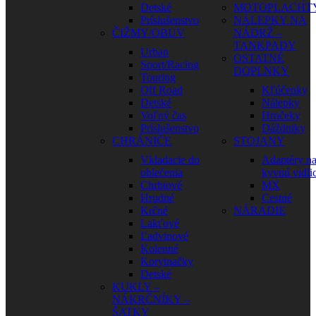
Detské
MOTOPLACHT
Príslušenstvo
NÁLEPKY NA
ČIŽMY/OBUV
NÁDRŽ –
TANKPADY
Urban
OSTATNÉ
Sport/Racing
DOPLNKY
Touring
Off Road
Kľúčenky
Detské
Nálepky
Voľný čas
Hrnčeky
Príslušenstvo
Dáždniky
CHRÁNIČE
STOJANY
Vkladacie do
Adaptéry n
oblečenia
kyvnú vidli
Chrbtové
MX
Hrudné
Cestné
Krčné
NÁRADIE
Lakťové
Ľadvinové
Kolenné
Korytnačky
Detské
KUKLY –
NÁKRČNÍKY –
ŠATKY