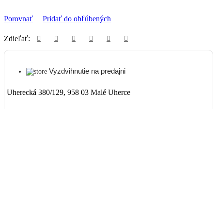
Porovnať
Pridať do obľúbených
Zdieľať:
Vyzdvihnutie na predajni
Uherecká 380/129, 958 03 Malé Uherce
ZADARMO
Packeta
Nad 99€ doručenie ZADARMO
1-3 dni
3,90€