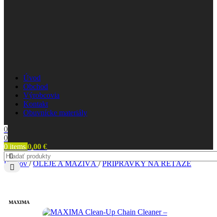
Úvod
Obchod
Výrobcovia
Kontakt
Obuvnícke materiály
0
0
0
items
0,00
€
Domov
/
OLEJE A MAZIVÁ
/
PRÍPRAVKY NA REŤAZE
MAXIMA