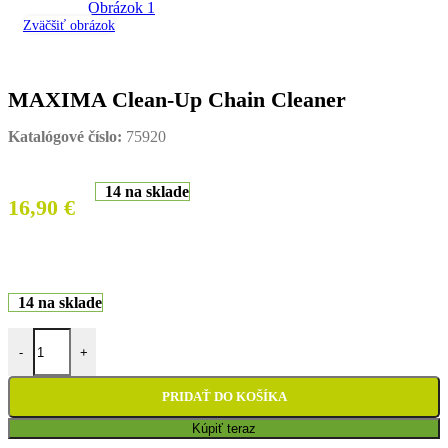
Zväčšiť obrázok
MAXIMA Clean-Up Chain Cleaner
Katalógové číslo:
75920
14 na sklade
16,90
€
14 na sklade
množstvo MAXIMA Clean-Up Chain Cleaner
-
+
PRIDAŤ DO KOŠÍKA
Kúpiť teraz