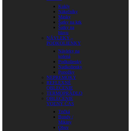
Kukly
Nákrčníky
Masky
Šatky na krk
Šatky na
hlavu
NÁVLEKY –
PODKOLIENKY
Návleky na
kolená
Podkolienky
Nadkolienky
Ponožky
NEPREMOKY
REFLEXNÉ
OBLEČENIE
TERMOPRÁDLO
OBLEČENIE
VOĽNÝ ČAS
Tričká
Bundy /
Mikiny
Obuv