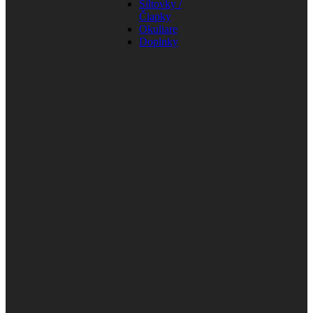
Šiltovky /
Čiapky
Okuliare
Doplnky