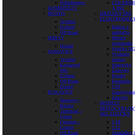
Príslušenstvo
LEKÁRNI
KOMBINÉZY
A INÉ
BUNDY
DRŽIAKY ŠPZ
ELEKTRODIEL
Textilné
Kožené
Batérie a
Off Road
nabíjačky
DRESY
Merače
motohodín
Detské
Sviečky N
NOHAVICE
Vypínače
Textilné
motora
Kevlarové
Smerovky
rifle
Žiarovky
Kožené
Poistky
Off Road
Prepínače
Detské
CDI
RUKAVICE
Zapaľovani
Zásuvky
Športové –
MODELY
Racing
MOTOCYKLOV
Turistické –
SKLADAČKY
Urban
Chopper –
1:18
Cruiser
1:12
Off Road
Skladačky 1