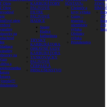
T Oleje
KARBURÁTORY
SÚSTAVA
JAWA –
T Oleje
PALIVOVÉ
Chrániče a
SIMSO
revodové
FILTRE
kryty výfuku
Babe
leje
PALIVOVÉ
Gumy –
207
lmičové oleje
HADICE
tesnenia –
Babe
rzdové
silentbloky
210
Spony
vapaliny
výfuku
Jaw
Hadice
rípravky na
Objímky
karburátora
zduchové
výfuku
TRYSKY
ltre
Príslušenstvo
KARBURÁTORA
hladiace
OPRAVNÉ SADY
vapaliny
KARBURÁTORA
rípravky na
TANKOVAČKY
eťaze
PALIVOVÉ
ditíva a
ČERPADLÁ
otokozmetika
PRÍSLUŠENSTVO
agura
otorex
ýpredaj!!!
ríslušenstvo