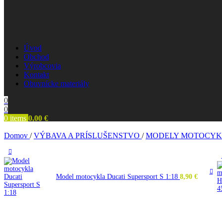
Úvod
Obchod
Výrobcovia
Kontakt
Obuvnícke materiály
0
0
0
items
0,00
€
Domov
/
VÝBAVA A PRÍSLUŠENSTVO
/
MODELY MOTOCYK
Model motocykla Ducati Supersport S 1:18
8,90
€