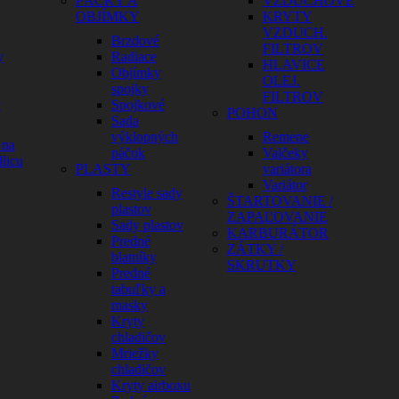
PÁČKY A
VZDUCHOVÉ
OBJÍMKY
KRYTY
VZDUCH.
Brzdové
FILTROV
y
Radiace
HLAVICE
Objímky
OLEJ.
spojky
FILTROV
y
Spojkové
POHON
Sada
výklopných
Remene
 na
páčok
Valčeky
licu
PLASTY
variátora
Variátor
Restyle sady
ŠTARTOVANIE /
plastov
ZAPAĽOVANIE
Sady plastov
KARBURÁTOR
Predné
ZÁTKY /
blatníky
SKRUTKY
Predné
tabuľky a
masky
Kryty
chladičov
Mriežky
chladičov
Kryty airboxu