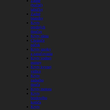
Zadné
(bočné)
tabuľky
Zadné
blatníky
Kryty
predných
tlmičov
Kryty rámu
Chrániče
páčok
Kryty spojky
a zapaľovania
Kryty vodnej
pumpy
Kryty kyvnej
vidlice
Kryty
zadného
tlmiča
Kryty motora
Kryty
brzdového
kotúča
Kryty