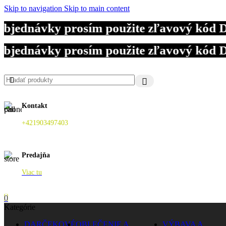
Skip to navigation
Skip to main content
ednávky prosím použite zľavový kód DOV
ednávky prosím použite zľavový kód DOV
ednávky prosím použite zľavový kód DOV
Kontakt
+421903497403
Predajňa
Viac tu
0
Kategórie
DARČEKOVÉ
OBLEČENIE A
VÝBAVA A