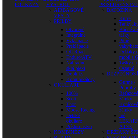
POUKAZY
VÝSTROJ
PRÍSLUŠENSTV
AIRBAGOVÉ
BATOŽINA
VESTY
Kufre
PRILBY
Tankvak
Otvorené
Bočné a 
Integrálne
tašky
Vyklápacie
Pitné
Preklápacie
vaky/bat
Off Road
Držiaky 
Enduro/ATV
mobil a 
Náhradné
Tašky na
sklá-plexi
Ostatné
Doplnky
BEZPEČNOS
Komunikátory
Gurtne /
OKULIARE
Popruhy
100%
Reťazov
Scott
zámky
Thor
Kotúčov
Moose Racing
zámky
Detské
Iné
okuliare
LEKÁR
Príslušenstvo
A INÉ
KOMBINÉZY
DRŽIAKY ŠP
BUNDY
ELEKTRODI