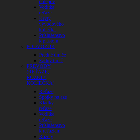
polepov
Vodítka
reťaze
Kryty
vývodového
koliečka
Príslušenstvo
k plastom
PODVOZOK
Predné tlmiče
Zadný tlmič
PREVODY
(REŤAZE,
ROZETY,
KOLIEČKA)
Reťaze
Spojky reťaze
Kladky
reťaze
Vodítka
reťaze
Príslušenstvo
k reťaziam
Rozety