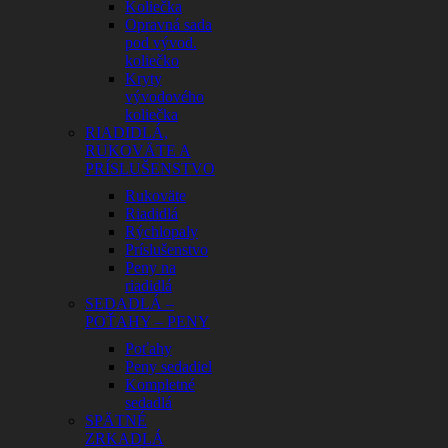
Koliečka
Opravná sada
pod vývod.
koliečko
Kryty
vývodového
koliečka
RIADIDLÁ,
RUKOVÄTE A
PRÍSLUŠENSTVO
Rukoväte
Riadidlá
Rýchlopaly
Príslušenstvo
Peny na
riadidlá
SEDADLÁ –
POŤAHY – PENY
Poťahy
Peny sedadiel
Kompletné
sedadlá
SPÄTNÉ
ZRKADLÁ