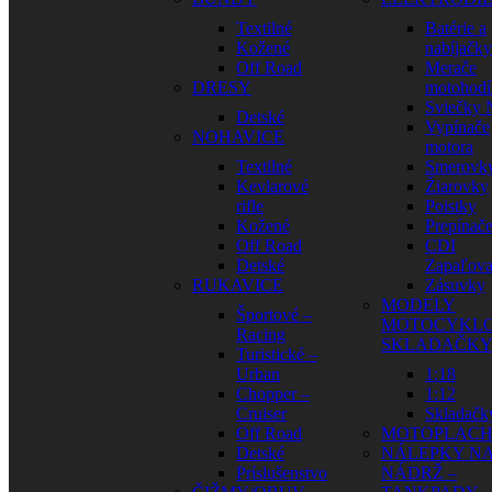
Textilné
Batérie a
Kožené
nabíjačky
Off Road
Merače
DRESY
motohodí
Sviečky
Detské
Vypínače
NOHAVICE
motora
Textilné
Smerovk
Kevlarové
Žiarovky
rifle
Poistky
Kožené
Prepínač
Off Road
CDI
Detské
Zapaľova
RUKAVICE
Zásuvky
MODELY
Športové –
MOTOCYKLO
Racing
SKLADAČK
Turistické –
Urban
1:18
Chopper –
1:12
Cruiser
Skladačk
Off Road
MOTOPLAC
Detské
NÁLEPKY N
Príslušenstvo
NÁDRŽ –