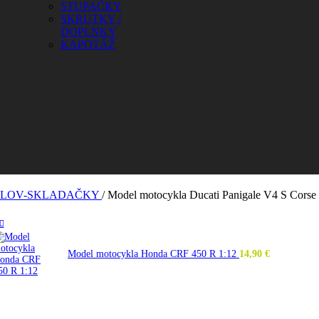
STUPAČKY
SKRUTKY /
DOPLNKY
KAPOTÁŽ
LOV-SKLADAČKY
/
Model motocykla Ducati Panigale V4 S Corse
Model motocykla Honda CRF 450 R 1:12
14,90
€