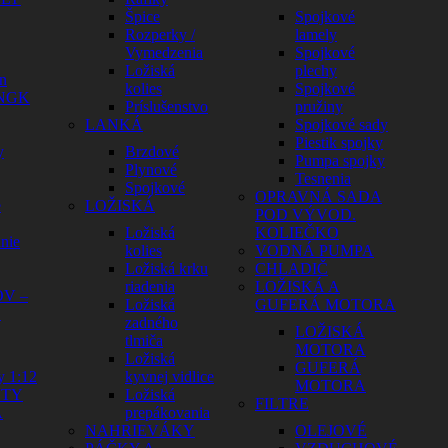
Špice
Spojkové
Rozperky /
lamely
Vymedzenia
Spojkové
Ložiská
plechy
n
kolies
Spojkové
 NGK
Príslušenstvo
pružiny
LANKÁ
Spojkové sady
Piestik spojky
y
Brzdové
Pumpa spojky
Plynové
Tesnenia
Spojkové
OPRAVNÁ SADA
e
LOŽISKÁ
POD VÝVOD.
Ložiská
KOLIEČKO
nie
kolies
VODNÁ PUMPA
Ložiská krku
CHLADIČ
riadenia
LOŽISKÁ A
V –
Ložiská
GUFERÁ MOTORA
Y
zadného
LOŽISKÁ
tlmiča
MOTORA
Ložiská
GUFERÁ
y 1:12
kyvnej vidlice
MOTORA
HTY
Ložiská
FILTRE
A
prepákovania
NAHRIEVÁKY
OLEJOVÉ