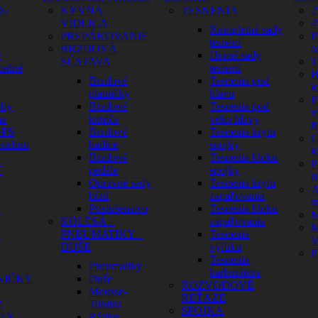
O
KYVNÁ
TESNENIA
2
VIDLICA
4
Kompletné sady
PREPÁKOVANIE
P
tesnení
BRZDOVÁ
o
y
Horné sady
SÚSTAVA
T
zadné
tesnení
B
Brzdové
Tesnenia pod
k
platničky
hlavu
P
ohy
Brzdové
Tesnenia pod
v
na
kotúče
veko hlavy
fi
GPS
Brzdové
Tesnenia krytu
C
 stehno
hadice
spojky
k
Brzdové
Tesnenia bloku
P
Ť
pedále
spojky
r
Opravné sady
Tesnenia krytu
A
bŕzd
zapaľovania
m
Príslušenstvo
Tesnenia bloku
é
M
KOLESÁ –
zapaľovania
M
PNEUMATIKY –
Tesnenia
é
V
DUŠE
výfuku
P
Tesnenia
Pneumatiky
karburátora
NIČKY
Duše
ROZVODOVÉ
Mousse-
REŤAZE
Z
Tubliss
SPOJKA
ELY
Ráfiky