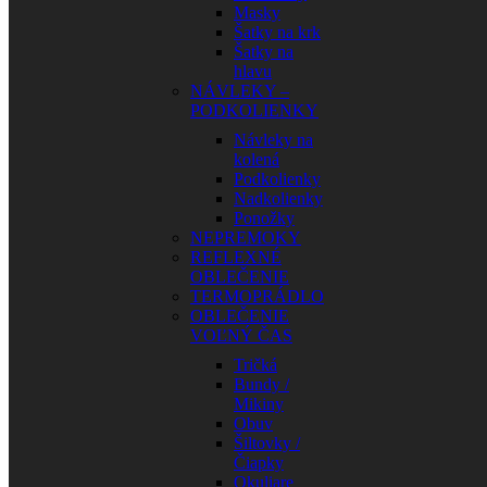
Masky
Šatky na krk
Šatky na
hlavu
NÁVLEKY –
PODKOLIENKY
Návleky na
kolená
Podkolienky
Nadkolienky
Ponožky
NEPREMOKY
REFLEXNÉ
OBLEČENIE
TERMOPRÁDLO
OBLEČENIE
VOĽNÝ ČAS
Tričká
Bundy /
Mikiny
Obuv
Šiltovky /
Čiapky
Okuliare