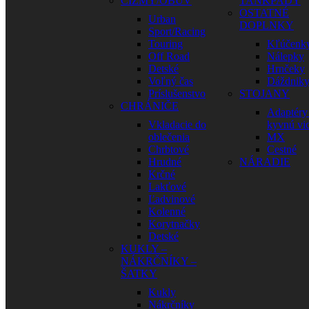
ČIŽMY/OBUV
TANKPADY
OSTATNÉ
Urban
DOPLNKY
Sport/Racing
Touring
Kľúčenk
Off Road
Nálepky
Detské
Hrnčeky
Voľný čas
Dáždnik
Príslušenstvo
STOJANY
CHRÁNIČE
Adaptéry
Vkladacie do
kyvnú vid
oblečenia
MX
Chrbtové
Cestné
Hrudné
NÁRADIE
Krčné
Lakťové
Ľadvinové
Kolenné
Korytnačky
Detské
KUKLY –
NÁKRČNÍKY –
ŠATKY
Kukly
Nákrčníky