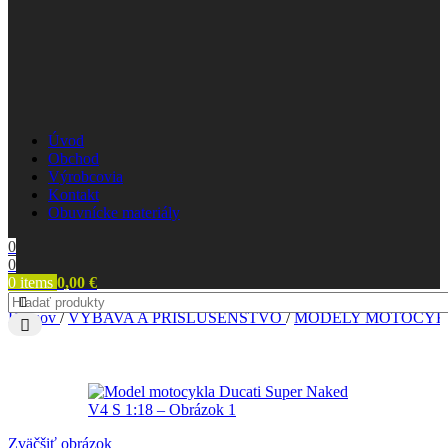
Úvod
Obchod
Výrobcovia
Kontakt
Obuvnícke materiály
0
0
0
items
0,00
€
Domov
/
VÝBAVA A PRÍSLUŠENSTVO
/
MODELY MOTOCYK
Zväčšiť obrázok