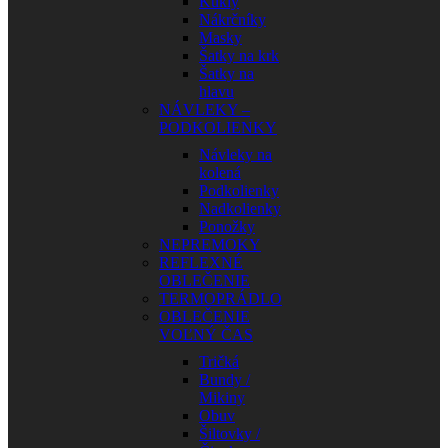
Kukly
Nákrčníky
Masky
Šatky na krk
Šatky na
hlavu
NÁVLEKY –
PODKOLIENKY
Návleky na
kolená
Podkolienky
Nadkolienky
Ponožky
NEPREMOKY
REFLEXNÉ
OBLEČENIE
TERMOPRÁDLO
OBLEČENIE
VOĽNÝ ČAS
Tričká
Bundy /
Mikiny
Obuv
Šiltovky /