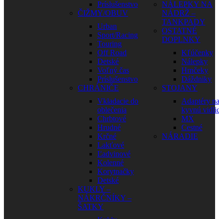
Príslušenstvo
NÁLEPKY NA
ČIŽMY/OBUV
NÁDRŽ –
TANKPADY
Urban
OSTATNÉ
Sport/Racing
DOPLNKY
Touring
Off Road
Kľúčenky
Detské
Nálepky
Voľný čas
Hrnčeky
Príslušenstvo
Dáždniky
CHRÁNIČE
STOJANY
Vkladacie do
Adaptéry n
oblečenia
kyvnú vidli
Chrbtové
MX
Hrudné
Cestné
Krčné
NÁRADIE
Lakťové
Ľadvinové
Kolenné
Korytnačky
Detské
KUKLY –
NÁKRČNÍKY –
ŠATKY