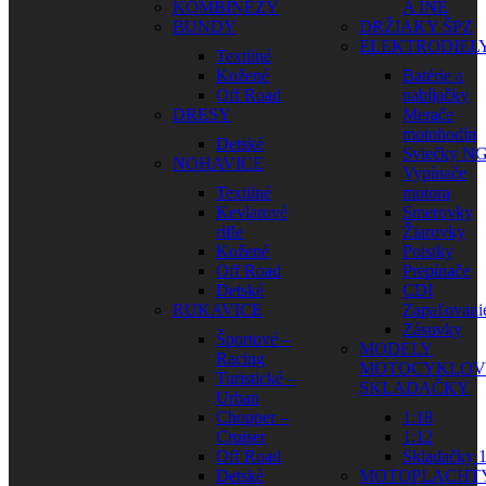
KOMBINÉZY
A INÉ
BUNDY
DRŽIAKY ŠPZ
ELEKTRODIEL
Textilné
Kožené
Batérie a
Off Road
nabíjačky
DRESY
Merače
motohodín
Detské
Sviečky N
NOHAVICE
Vypínače
Textilné
motora
Kevlarové
Smerovky
rifle
Žiarovky
Kožené
Poistky
Off Road
Prepínače
Detské
CDI
RUKAVICE
Zapaľovani
Zásuvky
Športové –
MODELY
Racing
MOTOCYKLOV
Turistické –
SKLADAČKY
Urban
Chopper –
1:18
Cruiser
1:12
Off Road
Skladačky 1
Detské
MOTOPLACHT