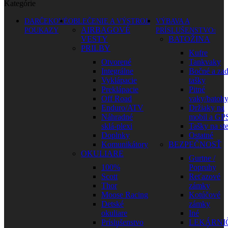
Kategórie
DARČEKOVÉ
OBLEČENIE A VÝSTROJ
VÝBAVA A
AIRBAGOVÉ
POUKAZY
PRÍSLUŠENSTVO
VESTY
BATOŽINA
PRILBY
Kufre
Otvorené
Tankvaky
Integrálne
Bočné a za
Vyklápacie
tašky
Preklápacie
Pitné
Off Road
vaky/batoh
Enduro/ATV
Držiaky na
Náhradné
mobil a GP
sklá-plexi
Tašky na st
Doplnky
Ostatné
Komunikátory
BEZPEČNOSŤ
OKULIARE
Gurtne /
100%
Popruhy
Scott
Reťazové
Thor
zámky
Moose Racing
Kotúčové
Detské
zámky
okuliare
Iné
Príslušenstvo
LEKÁRNI