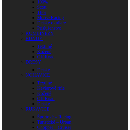
100%
Scott
Thor
Moose Racing
Detské okuliare
Príslušenstvo
KOMBINÉZY
BUNDY
Textilné
Kožené
Off Road
DRESY
Detské
NOHAVICE
Textilné
Kevlarové rifle
Kožené
Off Road
Detské
RUKAVICE
Športové – Racing
Turistické – Urban
Chopper – Cruiser