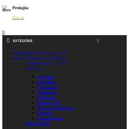
Predajňa
Viac tu
0
KATEGÓRIE
DARČEKOVÉ POUKAZY
OBLEČENIE A VÝSTROJ
AIRBAGOVÉ VESTY
PRILBY
Otvorené
Integrálne
Vyklápacie
Preklápacie
Off Road
Enduro/ATV
Náhradné sklá-plexi
Doplnky
Komunikátory
OKULIARE