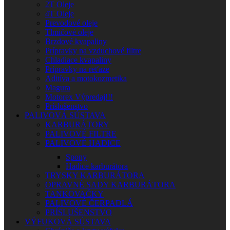
2T Oleje
4T Oleje
Prevodové oleje
Tlmičové oleje
Brzdové kvapaliny
Prípravky na vzduchové filtre
Chladiace kvapaliny
Prípravky na reťaze
Aditíva a motokozmetika
Magura
Motorex Výpredaj!!!
Príslušenstvo
PALIVOVÁ SÚSTAVA
KARBURÁTORY
PALIVOVÉ FILTRE
PALIVOVÉ HADICE
Spony
Hadice karburátora
TRYSKY KARBURÁTORA
OPRAVNÉ SADY KARBURÁTORA
TANKOVAČKY
PALIVOVÉ ČERPADLÁ
PRÍSLUŠENSTVO
VÝFUKOVÁ SÚSTAVA