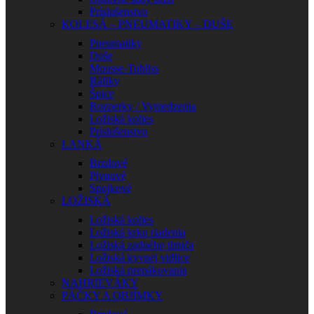
Príslušenstvo
KOLESÁ – PNEUMATIKY – DUŠE
Pneumatiky
Duše
Mousse-Tubliss
Ráfiky
Špice
Rozperky / Vymedzenia
Ložiská kolies
Príslušenstvo
LANKÁ
Brzdové
Plynové
Spojkové
LOŽISKÁ
Ložiská kolies
Ložiská krku riadenia
Ložiská zadného tlmiča
Ložiská kyvnej vidlice
Ložiská prepákovania
NAHRIEVÁKY
PÁČKY A OBJÍMKY