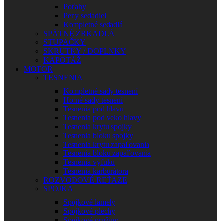
Poťahy
Peny sedadiel
Kompletné sedadlá
SPÄTNÉ ZRKADLÁ
STUPAČKY
SKRUTKY / DOPLNKY
KAPOTÁŽ
MOTOR
TESNENIA
Kompletné sady tesnení
Horné sady tesnení
Tesnenia pod hlavu
Tesnenia pod veko hlavy
Tesnenia krytu spojky
Tesnenia bloku spojky
Tesnenia krytu zapaľovania
Tesnenia bloku zapaľovania
Tesnenia výfuku
Tesnenia karburátora
ROZVODOVÉ REŤAZE
SPOJKA
Spojkové lamely
Spojkové plechy
Spojkové pružiny