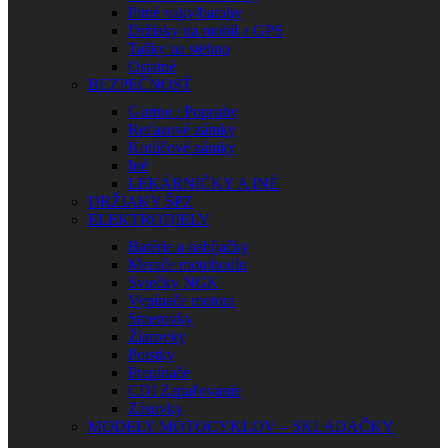
Pitné vaky/batohy
Držiaky na mobil a GPS
Tašky na stehno
Ostatné
BEZPEČNOSŤ
Gurtne / Popruhy
Reťazové zámky
Kotúčové zámky
Iné
LEKÁRNIČKY A INÉ
DRŽIAKY ŠPZ
ELEKTRODIELY
Batérie a nabíjačky
Merače motohodín
Sviečky NGK
Vypínače motora
Smerovky
Žiarovky
Poistky
Prepínače
CDI Zapaľovanie
Zásuvky
MODELY MOTOCYKLOV – SKLADAČKY