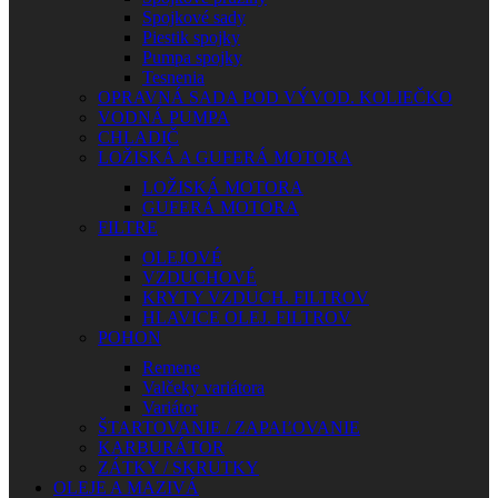
Spojkové sady
Piestik spojky
Pumpa spojky
Tesnenia
OPRAVNÁ SADA POD VÝVOD. KOLIEČKO
VODNÁ PUMPA
CHLADIČ
LOŽISKÁ A GUFERÁ MOTORA
LOŽISKÁ MOTORA
GUFERÁ MOTORA
FILTRE
OLEJOVÉ
VZDUCHOVÉ
KRYTY VZDUCH. FILTROV
HLAVICE OLEJ. FILTROV
POHON
Remene
Valčeky variátora
Variátor
ŠTARTOVANIE / ZAPAĽOVANIE
KARBURÁTOR
ZÁTKY / SKRUTKY
OLEJE A MAZIVÁ