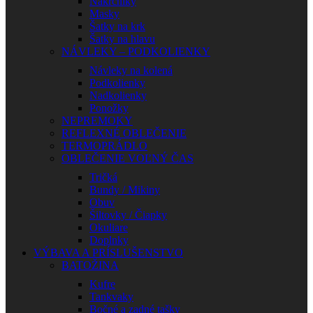
Nákrčníky
Masky
Šatky na krk
Šatky na hlavu
NÁVLEKY – PODKOLIENKY
Návleky na kolená
Podkolienky
Nadkolienky
Ponožky
NEPREMOKY
REFLEXNÉ OBLEČENIE
TERMOPRÁDLO
OBLEČENIE VOĽNÝ ČAS
Tričká
Bundy / Mikiny
Obuv
Šiltovky / Čiapky
Okuliare
Doplnky
VÝBAVA A PRÍSLUŠENSTVO
BATOŽINA
Kufre
Tankvaky
Bočné a zadné tašky