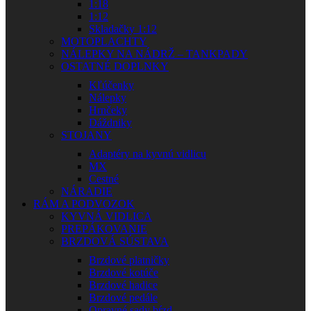
1:18
1:12
Skladačky 1:12
MOTOPLACHTY
NÁLEPKY NA NÁDRŽ – TANKPADY
OSTATNÉ DOPLNKY
Kľúčenky
Nálepky
Hrnčeky
Dáždniky
STOJANY
Adaptéry na kyvnú vidlicu
MX
Cestné
NÁRADIE
RÁM A PODVOZOK
KYVNÁ VIDLICA
PREPÁKOVANIE
BRZDOVÁ SÚSTAVA
Brzdové platničky
Brzdové kotúče
Brzdové hadice
Brzdové pedále
Opravné sady bŕzd