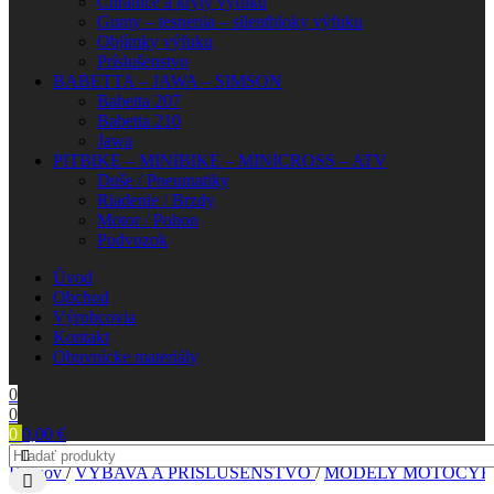
Chrániče a kryty výfuku
Gumy – tesnenia – silentbloky výfuku
Objímky výfuku
Príslušenstvo
BABETTA – JAWA – SIMSON
Babetta 207
Babetta 210
Jawa
PITBIKE – MINIBIKE – MINICROSS – ATV
Duše / Pneumatiky
Riadenie / Brzdy
Motor / Pohon
Podvozok
Úvod
Obchod
Výrobcovia
Kontakt
Obuvnícke materiály
0
0
0
0,00
€
Domov
/
VÝBAVA A PRÍSLUŠENSTVO
/
MODELY MOTOCYK