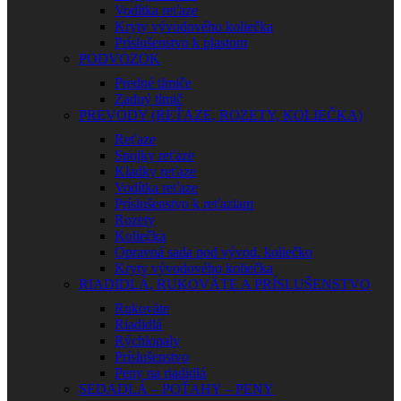
Vodítka reťaze
Kryty vývodového koliečka
Príslušenstvo k plastom
PODVOZOK
Predné tlmiče
Zadný tlmič
PREVODY (REŤAZE, ROZETY, KOLIEČKA)
Reťaze
Spojky reťaze
Kladky reťaze
Vodítka reťaze
Príslušenstvo k reťaziam
Rozety
Koliečka
Opravná sada pod vývod. koliečko
Kryty vývodového koliečka
RIADIDLÁ, RUKOVÄTE A PRÍSLUŠENSTVO
Rukoväte
Riadidlá
Rýchlopaly
Príslušenstvo
Peny na riadidlá
SEDADLÁ – POŤAHY – PENY