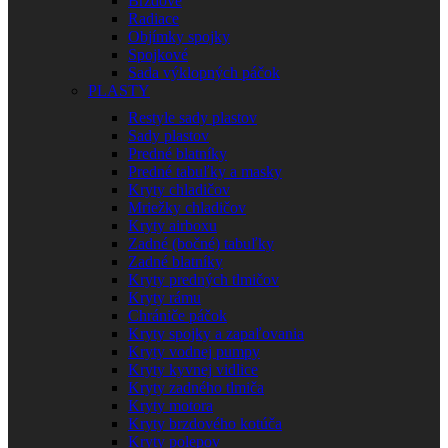
Brzdové
Radiace
Objímky spojky
Spojkové
Sada výklopných páčok
PLASTY
Restyle sady plastov
Sady plastov
Predné blatníky
Predné tabuľky a masky
Kryty chladičov
Mriežky chladičov
Kryty airboxu
Zadné (bočné) tabuľky
Zadné blatníky
Kryty predných tlmičov
Kryty rámu
Chrániče páčok
Kryty spojky a zapaľovania
Kryty vodnej pumpy
Kryty kyvnej vidlice
Kryty zadného tlmiča
Kryty motora
Kryty brzdového kotúča
Kryty polepov