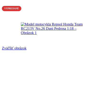
VYPREDANÉ
Zväčšiť obrázok
Model motocykla Repsol Honda Team
RC213V No.26 Dani Pedrosa 1:18
Katalógové číslo:
59193
Nie je na sklade
12,90
€