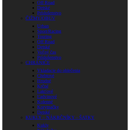
Off Road
Detské
Príslušenstvo
ČIŽMY/OBUV
Urban
Sport/Racing
Touring
Off Road
Detské
Voľný čas
Príslušenstvo
CHRÁNIČE
Vkladacie do oblečenia
Chrbtové
Hrudné
Krčné
Lakťové
Ľadvinové
Kolenné
Korytnačky
Detské
KUKLY – NÁKRČNÍKY – ŠATKY
Kukly