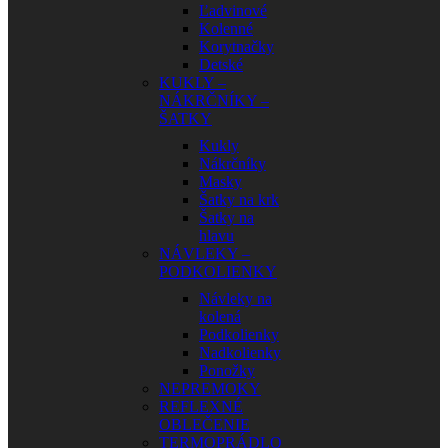
Ľadvinové
Kolenné
Korytnačky
Detské
KUKLY –
NÁKRČNÍKY –
ŠATKY
Kukly
Nákrčníky
Masky
Šatky na krk
Šatky na
hlavu
NÁVLEKY –
PODKOLIENKY
Návleky na
kolená
Podkolienky
Nadkolienky
Ponožky
NEPREMOKY
REFLEXNÉ
OBLEČENIE
TERMOPRÁDLO