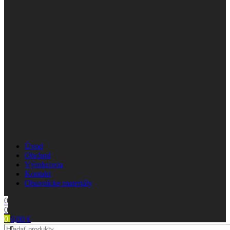
Úvod
Obchod
Výrobcovia
Kontakt
Obuvnícke materiály
0
0
0
0,00
€