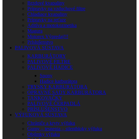
Brzdové kvapaliny
Prípravky na vzduchové filtre
Chladiace kvapaliny
Prípravky na reťaze
Aditíva a motokozmetika
Magura
Motorex Výpredaj!!!
Príslušenstvo
PALIVOVÁ SÚSTAVA
KARBURÁTORY
PALIVOVÉ FILTRE
PALIVOVÉ HADICE
Spony
Hadice karburátora
TRYSKY KARBURÁTORA
OPRAVNÉ SADY KARBURÁTORA
TANKOVAČKY
PALIVOVÉ ČERPADLÁ
PRÍSLUŠENSTVO
VÝFUKOVÁ SÚSTAVA
Chrániče a kryty výfuku
Gumy – tesnenia – silentbloky výfuku
Objímky výfuku