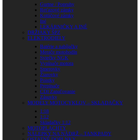
Gurtne / Popruhy
Reťazové zámky
Kotúčové zámky
Iné
LEKÁRNIČKY A INÉ
DRŽIAKY ŠPZ
ELEKTRODIELY
Batérie a nabíjačky
Merače motohodín
Sviečky NGK
Vypínače motora
Smerovky
Žiarovky
Poistky
Prepínače
CDI Zapaľovanie
Zásuvky
MODELY MOTOCYKLOV – SKLADAČKY
1:18
1:12
Skladačky 1:12
MOTOPLACHTY
NÁLEPKY NA NÁDRŽ – TANKPADY
OSTATNÉ DOPLNKY