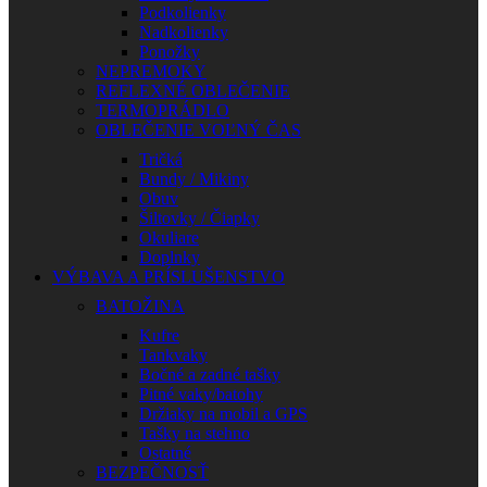
Podkolienky
Nadkolienky
Ponožky
NEPREMOKY
REFLEXNÉ OBLEČENIE
TERMOPRÁDLO
OBLEČENIE VOĽNÝ ČAS
Tričká
Bundy / Mikiny
Obuv
Šiltovky / Čiapky
Okuliare
Doplnky
VÝBAVA A PRÍSLUŠENSTVO
BATOŽINA
Kufre
Tankvaky
Bočné a zadné tašky
Pitné vaky/batohy
Držiaky na mobil a GPS
Tašky na stehno
Ostatné
BEZPEČNOSŤ