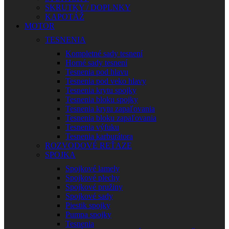
SKRUTKY / DOPLNKY
KAPOTÁŽ
MOTOR
TESNENIA
Kompletné sady tesnení
Horné sady tesnení
Tesnenia pod hlavu
Tesnenia pod veko hlavy
Tesnenia krytu spojky
Tesnenia bloku spojky
Tesnenia krytu zapaľovania
Tesnenia bloku zapaľovania
Tesnenia výfuku
Tesnenia karburátora
ROZVODOVÉ REŤAZE
SPOJKA
Spojkové lamely
Spojkové plechy
Spojkové pružiny
Spojkové sady
Piestik spojky
Pumpa spojky
Tesnenia