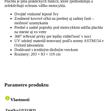
Plachta je plná praktických funkcií, ktoré zjednodušujú a
zefektívňujú ochranu vášho motocykla.
Dvojité vnútorné lepené švy
Zosilnené kovové očká na prednej aj zadnej časti –
možnosť uzamykania
Predné a zadné popruhy pod motocyklom udržia plachtu
na mieste aj vo vetre
360° reflexné prvky pre lepšiu viditeľnosť v noci
UV odolný materiál testovaný podľa normy ASTM154 v
Oxford laboratóriu
Dodávané s textilným úložným vreckom
Rozmery: 203 × 83 × 119 cm
Parametre produktu
Vlastnosti
Značka
OXFORD