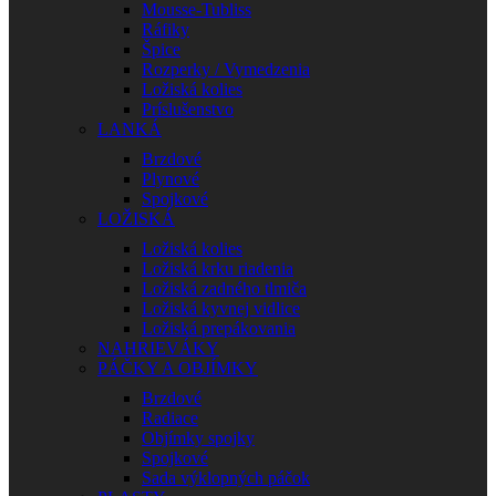
Mousse-Tubliss
Ráfiky
Špice
Rozperky / Vymedzenia
Ložiská kolies
Príslušenstvo
LANKÁ
Brzdové
Plynové
Spojkové
LOŽISKÁ
Ložiská kolies
Ložiská krku riadenia
Ložiská zadného tlmiča
Ložiská kyvnej vidlice
Ložiská prepákovania
NAHRIEVÁKY
PÁČKY A OBJÍMKY
Brzdové
Radiace
Objímky spojky
Spojkové
Sada výklopných páčok