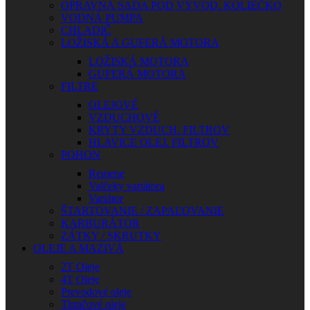
OPRAVNÁ SADA POD VÝVOD. KOLIEČKO
VODNÁ PUMPA
CHLADIČ
LOŽISKÁ A GUFERÁ MOTORA
LOŽISKÁ MOTORA
GUFERÁ MOTORA
FILTRE
OLEJOVÉ
VZDUCHOVÉ
KRYTY VZDUCH. FILTROV
HLAVICE OLEJ. FILTROV
POHON
Remene
Valčeky variátora
Variátor
ŠTARTOVANIE / ZAPAĽOVANIE
KARBURÁTOR
ZÁTKY / SKRUTKY
OLEJE A MAZIVÁ
2T Oleje
4T Oleje
Prevodové oleje
Tlmičové oleje