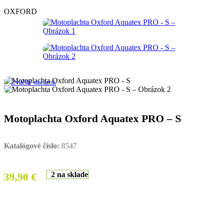
OXFORD
Zväčšiť obrázok
Motoplachta Oxford Aquatex PRO – S
Katalógové číslo:
8547
2 na sklade
39,90
€