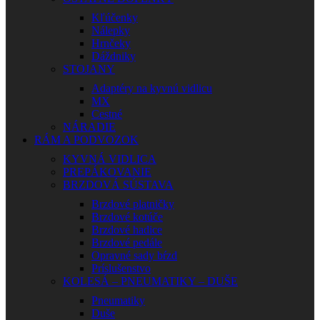
Kľúčenky
Nálepky
Hrnčeky
Dáždniky
STOJANY
Adaptéry na kyvnú vidlicu
MX
Cestné
NÁRADIE
RÁM A PODVOZOK
KYVNÁ VIDLICA
PREPÁKOVANIE
BRZDOVÁ SÚSTAVA
Brzdové platničky
Brzdové kotúče
Brzdové hadice
Brzdové pedále
Opravné sady bŕzd
Príslušenstvo
KOLESÁ – PNEUMATIKY – DUŠE
Pneumatiky
Duše