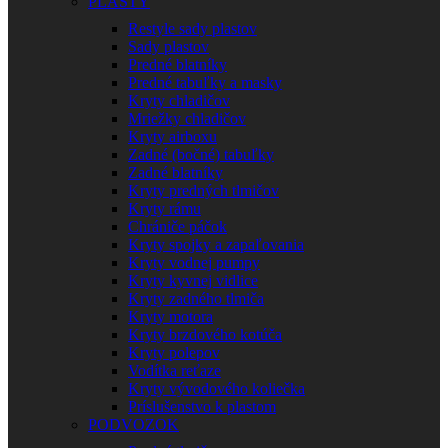
PLASTY
Restyle sady plastov
Sady plastov
Predné blatníky
Predné tabuľky a masky
Kryty chladičov
Mriežky chladičov
Kryty airboxu
Zadné (bočné) tabuľky
Zadné blatníky
Kryty predných tlmičov
Kryty rámu
Chrániče páčok
Kryty spojky a zapaľovania
Kryty vodnej pumpy
Kryty kyvnej vidlice
Kryty zadného tlmiča
Kryty motora
Kryty brzdového kotúča
Kryty polepov
Vodítka reťaze
Kryty vývodového koliečka
Príslušenstvo k plastom
PODVOZOK