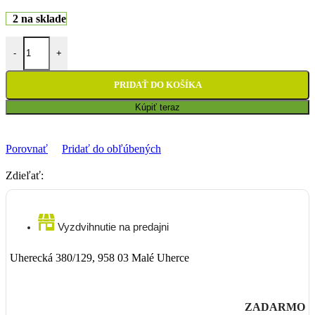
2 na sklade
množstvo Motoplachta Oxford Aquatex PRO - S
-
+
PRIDAŤ DO KOŠÍKA
Kúpiť teraz
Porovnať
Pridať do obľúbených
Zdieľať:
Vyzdvihnutie na predajni
Uherecká 380/129, 958 03 Malé Uherce
ZADARMO