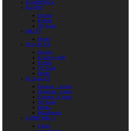
KOMBINÉZY
BUNDY
Textilné
Kožené
Off Road
DRESY
Detské
NOHAVICE
Textilné
Kevlarové rifle
Kožené
Off Road
Detské
RUKAVICE
Športové – Racing
Turistické – Urban
Chopper – Cruiser
Off Road
Detské
Príslušenstvo
ČIŽMY/OBUV
Urban