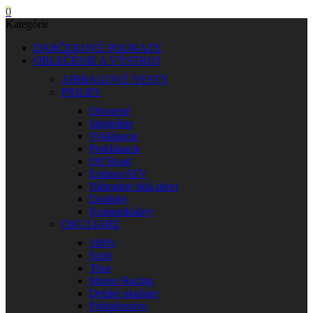
0
Kategórie
DARČEKOVÉ POUKAZY
OBLEČENIE A VÝSTROJ
AIRBAGOVÉ VESTY
PRILBY
Otvorené
Integrálne
Vyklápacie
Preklápacie
Off Road
Enduro/ATV
Náhradné sklá-plexi
Doplnky
Komunikátory
OKULIARE
100%
Scott
Thor
Moose Racing
Detské okuliare
Príslušenstvo