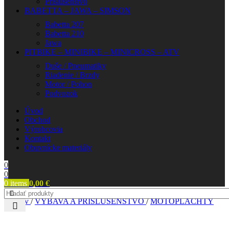
Príslušenstvo
BABETTA – JAWA – SIMSON
Babetta 207
Babetta 210
Jawa
PITBIKE – MINIBIKE – MINICROSS – ATV
Duše / Pneumatiky
Riadenie / Brzdy
Motor / Pohon
Podvozok
Úvod
Obchod
Výrobcovia
Kontakt
Obuvnícke materiály
0
0
0
items
0,00
€
Domov
/
VÝBAVA A PRÍSLUŠENSTVO
/
MOTOPLACHTY