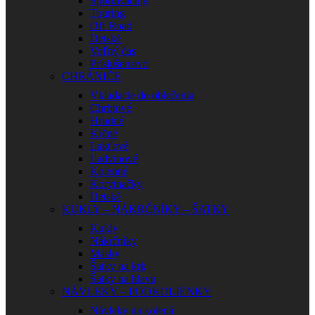
Sport/Racing
Touring
Off Road
Detské
Voľný čas
Príslušenstvo
CHRÁNIČE
Vkladacie do oblečenia
Chrbtové
Hrudné
Krčné
Lakťové
Ľadvinové
Kolenné
Korytnačky
Detské
KUKLY – NÁKRČNÍKY – ŠATKY
Kukly
Nákrčníky
Masky
Šatky na krk
Šatky na hlavu
NÁVLEKY – PODKOLIENKY
Návleky na kolená