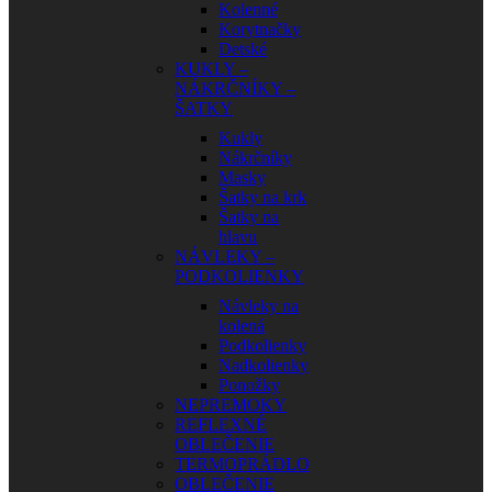
Kolenné
Korytnačky
Detské
KUKLY –
NÁKRČNÍKY –
ŠATKY
Kukly
Nákrčníky
Masky
Šatky na krk
Šatky na
hlavu
NÁVLEKY –
PODKOLIENKY
Návleky na
kolená
Podkolienky
Nadkolienky
Ponožky
NEPREMOKY
REFLEXNÉ
OBLEČENIE
TERMOPRÁDLO
OBLEČENIE