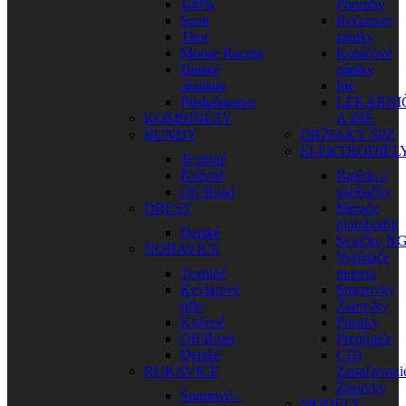
100%
Popruhy
Scott
Reťazové
Thor
zámky
Moose Racing
Kotúčové
Detské
zámky
okuliare
Iné
Príslušenstvo
LEKÁRNI
KOMBINÉZY
A INÉ
BUNDY
DRŽIAKY ŠPZ
ELEKTRODIEL
Textilné
Kožené
Batérie a
Off Road
nabíjačky
DRESY
Merače
motohodín
Detské
Sviečky N
NOHAVICE
Vypínače
Textilné
motora
Kevlarové
Smerovky
rifle
Žiarovky
Kožené
Poistky
Off Road
Prepínače
Detské
CDI
RUKAVICE
Zapaľovani
Zásuvky
Športové –
MODELY