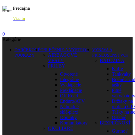
Predajňa
Viac tu
0
Kategórie
DARČEKOVÉ
OBLEČENIE A VÝSTROJ
VÝBAVA A
AIRBAGOVÉ
POUKAZY
PRÍSLUŠENSTVO
VESTY
BATOŽINA
PRILBY
Kufre
Otvorené
Tankvaky
Integrálne
Bočné a za
Vyklápacie
tašky
Preklápacie
Pitné
Off Road
vaky/batoh
Enduro/ATV
Držiaky na
Náhradné
mobil a GP
sklá-plexi
Tašky na st
Doplnky
Ostatné
Komunikátory
BEZPEČNOSŤ
OKULIARE
Gurtne /