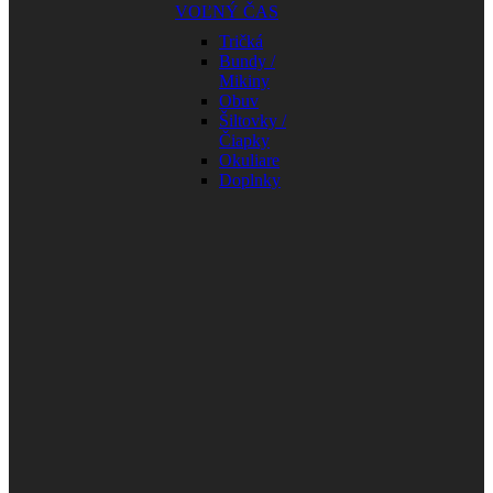
VOĽNÝ ČAS
Tričká
Bundy /
Mikiny
Obuv
Šiltovky /
Čiapky
Okuliare
Doplnky