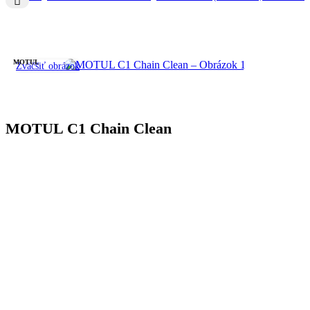
MOTUL
Zväčšiť obrázok
MOTUL C1 Chain Clean
Katalógové číslo:
5216
7 na sklade
9,90
€
7 na sklade
množstvo MOTUL C1 Chain Clean
-
+