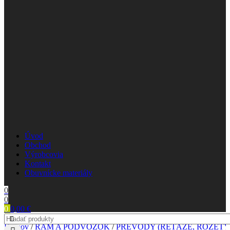
Úvod
Obchod
Výrobcovia
Kontakt
Obuvnícke materiály
0
0
0
0,00
€
Domov
/
RÁM A PODVOZOK
/
PREVODY (REŤAZE, ROZETY