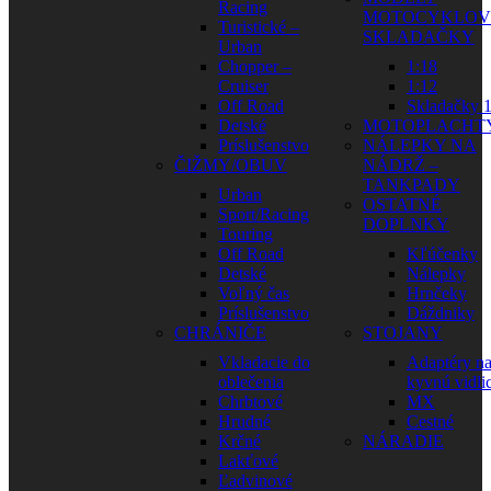
Racing
MOTOCYKLOV
Turistické –
SKLADAČKY
Urban
Chopper –
1:18
Cruiser
1:12
Off Road
Skladačky 1
Detské
MOTOPLACHT
Príslušenstvo
NÁLEPKY NA
ČIŽMY/OBUV
NÁDRŽ –
TANKPADY
Urban
OSTATNÉ
Sport/Racing
DOPLNKY
Touring
Off Road
Kľúčenky
Detské
Nálepky
Voľný čas
Hrnčeky
Príslušenstvo
Dáždniky
CHRÁNIČE
STOJANY
Vkladacie do
Adaptéry n
oblečenia
kyvnú vidli
Chrbtové
MX
Hrudné
Cestné
Krčné
NÁRADIE
Lakťové
Ľadvinové