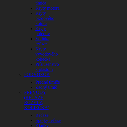
tlmiča
Kryty motora
Kryty
brzdového
kotúča
Kryty
polepov
Vodítka
reťaze
Kryty
vývodového
koliečka
Príslušenstvo
k plastom
PODVOZOK
Predné tlmiče
Zadný tlmič
PREVODY
(REŤAZE,
ROZETY,
KOLIEČKA)
Reťaze
Spojky reťaze
Kladky