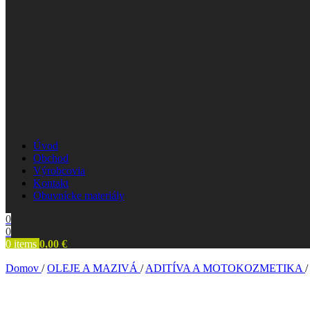
Úvod
Obchod
Výrobcovia
Kontakt
Obuvnícke materiály
0
0
0
items
0,00
€
Domov
/
OLEJE A MAZIVÁ
/
ADITÍVA A MOTOKOZMETIKA
/