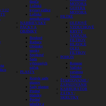
tlmiča
MOTORA
Ložiská
GUFERÁ
y 1:12
kyvnej vidlice
MOTORA
HTY
Ložiská
FILTRE
A
prepákovania
NAHRIEVÁKY
OLEJOVÉ
PÁČKY A
VZDUCHOVÉ
OBJÍMKY
KRYTY
VZDUCH.
Brzdové
FILTROV
y
Radiace
HLAVICE
Objímky
OLEJ.
spojky
FILTROV
y
Spojkové
POHON
Sada
výklopných
Remene
 na
páčok
Valčeky
licu
PLASTY
variátora
Variátor
Restyle sady
ŠTARTOVANIE /
plastov
ZAPAĽOVANIE
Sady plastov
KARBURÁTOR
Predné
ZÁTKY /
blatníky
SKRUTKY
Predné
tabuľky a