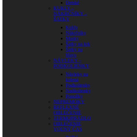
Detské
KUKLY –
NÁKRČNÍKY –
ŠATKY
Kukly
Nákrčníky
Masky
Šatky na krk
Šatky na
hlavu
NÁVLEKY –
PODKOLIENKY
Návleky na
kolená
Podkolienky
Nadkolienky
Ponožky
NEPREMOKY
REFLEXNÉ
OBLEČENIE
TERMOPRÁDLO
OBLEČENIE
VOĽNÝ ČAS