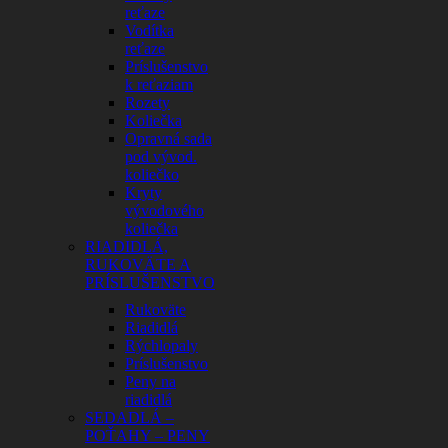
reťaze
Vodítka
reťaze
Príslušenstvo
k reťaziam
Rozety
Koliečka
Opravná sada
pod vývod.
koliečko
Kryty
vývodového
koliečka
RIADIDLÁ,
RUKOVÄTE A
PRÍSLUŠENSTVO
Rukoväte
Riadidlá
Rýchlopaly
Príslušenstvo
Peny na
riadidlá
SEDADLÁ –
POŤAHY – PENY