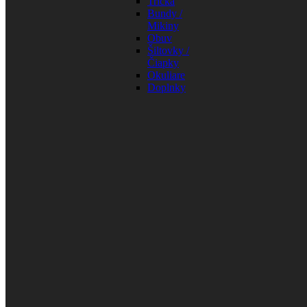
Tričká
Bundy /
Mikiny
Obuv
Šiltovky /
Čiapky
Okuliare
Doplnky