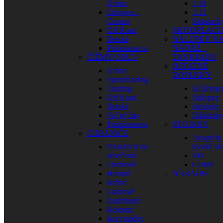
Urban
1:18
Chopper –
1:12
Cruiser
Skladačk
Off Road
MOTOPLAC
Detské
NÁLEPKY N
Príslušenstvo
NÁDRŽ –
ČIŽMY/OBUV
TANKPADY
OSTATNÉ
Urban
DOPLNKY
Sport/Racing
Touring
Kľúčenk
Off Road
Nálepky
Detské
Hrnčeky
Voľný čas
Dáždnik
Príslušenstvo
STOJANY
CHRÁNIČE
Adaptéry
Vkladacie do
kyvnú vid
oblečenia
MX
Chrbtové
Cestné
Hrudné
NÁRADIE
Krčné
Lakťové
Ľadvinové
Kolenné
Korytnačky