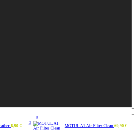
eather
6,90
€
MOTUL A1 Air Filter Clean
69,90
€