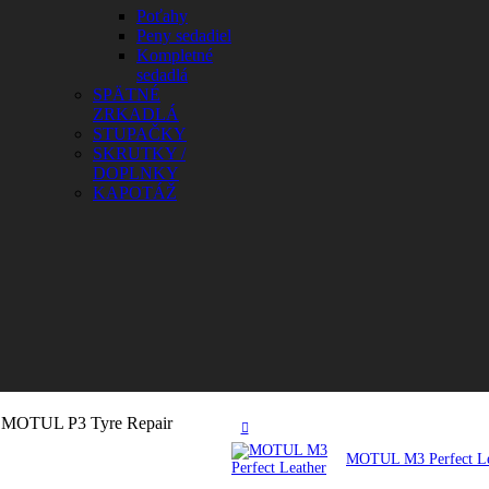
Poťahy
Peny sedadiel
Kompletné
sedadlá
SPÄTNÉ
ZRKADLÁ
STUPAČKY
SKRUTKY /
DOPLNKY
KAPOTÁŽ
MOTUL P3 Tyre Repair
MOTUL M3 Perfect L