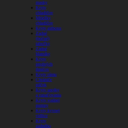
masky
Kryty
chladičov
Mriežky
chladičov
Kryty airboxu
Zadné
(bočné)
tabuľky
Zadné
blatníky
Kryty
predných
tlmičov
Kryty rámu
Chrániče
páčok
Kryty spojky
a zapaľovania
Kryty vodnej
pumpy
Kryty kyvnej
vidlice
Kryty
zadného