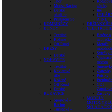
Thor
Kotúčov
Moose Racing
zámky
Detské
Iné
okuliare
LEKÁR
Príslušenstvo
A INÉ
KOMBINÉZY
DRŽIAKY ŠP
BUNDY
ELEKTRODI
Textilné
Batérie a
Kožené
nabíjačky
Off Road
Merače
DRESY
motohodí
Sviečky
Detské
Vypínače
NOHAVICE
motora
Textilné
Smerovk
Kevlarové
Žiarovky
rifle
Poistky
Kožené
Prepínač
Off Road
CDI
Detské
Zapaľova
RUKAVICE
Zásuvky
MODELY
Športové –
MOTOCYKLO
Racing
SKLADAČK
Turistické –