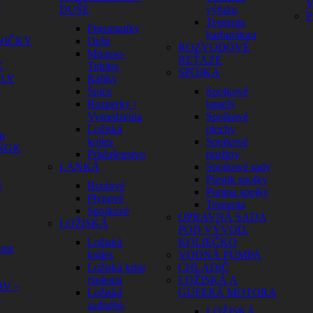
é
V
DUŠE
výfuku
P
Tesnenia
Pneumatiky
karburátora
NIČKY
Duše
ROZVODOVÉ
Mousse-
REŤAZE
Z
Tubliss
SPOJKA
ELY
Ráfiky
Špice
Spojkové
Rozperky /
lamely
Vymedzenia
Spojkové
Ložiská
plechy
n
kolies
Spojkové
 NGK
Príslušenstvo
pružiny
LANKÁ
Spojkové sady
Piestik spojky
y
Brzdové
Pumpa spojky
Plynové
Tesnenia
Spojkové
OPRAVNÁ SADA
e
LOŽISKÁ
POD VÝVOD.
Ložiská
KOLIEČKO
nie
kolies
VODNÁ PUMPA
Ložiská krku
CHLADIČ
riadenia
LOŽISKÁ A
V –
Ložiská
GUFERÁ MOTORA
Y
zadného
LOŽISKÁ