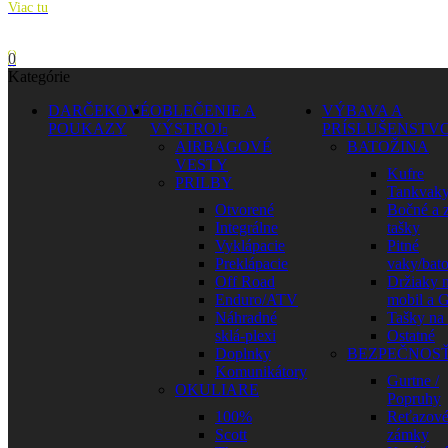
Viac tu
0
Kategórie
DARČEKOVÉ
OBLEČENIE A
VÝBAVA A
POUKAZY
VÝSTROJ
PRÍSLUŠENSTV
AIRBAGOVÉ
BATOŽINA
VESTY
Kufre
PRILBY
Tankvak
Otvorené
Bočné a 
Integrálne
tašky
Vyklápacie
Pitné
Preklápacie
vaky/bat
Off Road
Držiaky 
Enduro/ATV
mobil a 
Náhradné
Tašky na
sklá-plexi
Ostatné
Doplnky
BEZPEČNOS
Komunikátory
Gurtne /
OKULIARE
Popruhy
100%
Reťazov
Scott
zámky