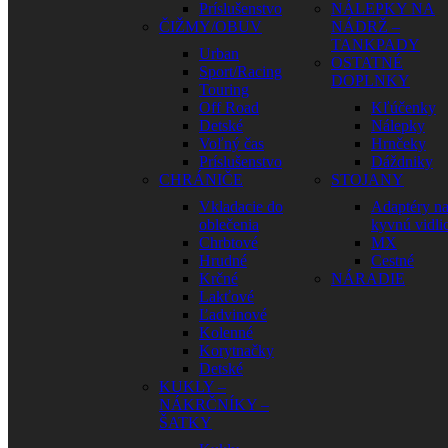
Príslušenstvo
NÁLEPKY NA
ČIŽMY/OBUV
NÁDRŽ –
TANKPADY
Urban
OSTATNÉ
Sport/Racing
DOPLNKY
Touring
Off Road
Kľúčenky
Detské
Nálepky
Voľný čas
Hrnčeky
Príslušenstvo
Dáždniky
CHRÁNIČE
STOJANY
Vkladacie do
Adaptéry n
oblečenia
kyvnú vidli
Chrbtové
MX
Hrudné
Cestné
Krčné
NÁRADIE
Lakťové
Ľadvinové
Kolenné
Korytnačky
Detské
KUKLY –
NÁKRČNÍKY –
ŠATKY