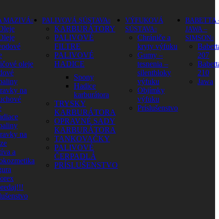
A MAZIVÁ
PALIVOVÁ SÚSTAVA
VÝFUKOVÁ
BABETTA 
Oleje
KARBURÁTORY
SÚSTAVA
JAWA –
Oleje
PALIVOVÉ
Chrániče a
SIMSON
vodové
FILTRE
kryty výfuku
Babett
e
PALIVOVÉ
Gumy –
207
ičové oleje
HADICE
tesnenia –
Babett
dové
silentbloky
210
Spony
paliny
výfuku
Jawa
Hadice
pravky na
Objímky
karburátora
uchové
výfuku
TRYSKY
e
Príslušenstvo
KARBURÁTORA
adiace
OPRAVNÉ SADY
paliny
KARBURÁTORA
pravky na
TANKOVAČKY
aze
PALIVOVÉ
íva a
ČERPADLÁ
okozmetika
PRÍSLUŠENSTVO
ura
orex
redaj!!!
lušenstvo