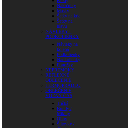
Kukly
Nákrčníky
Masky
Šatky na krk
Šatky na
hlavu
NÁVLEKY –
PODKOLIENKY
Návleky na
kolená
Podkolienky
Nadkolienky
Ponožky
NEPREMOKY
REFLEXNÉ
OBLEČENIE
TERMOPRÁDLO
OBLEČENIE
VOĽNÝ ČAS
Tričká
Bundy /
Mikiny
Obuv
Šiltovky /