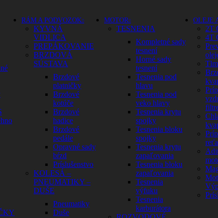
RÁM A PODVOZOK
MOTOR
OLEJE 
KYVNÁ
TESNENIA
2T 
VIDLICA
4T 
Kompletné sady
PREPÁKOVANIE
Pre
tesnení
BRZDOVÁ
olej
Horné sady
SÚSTAVA
Tlm
dné
tesnení
Brz
Brzdové
Tesnenia pod
kva
platničky
hlavu
Prí
y
Brzdové
Tesnenia pod
vzd
kotúče
veko hlavy
filtr
S
Brzdové
Tesnenia krytu
Chl
ehno
hadice
spojky
kva
Brzdové
Tesnenia bloku
Prí
pedále
spojky
reť
Opravné sady
Tesnenia krytu
Adit
bŕzd
zapaľovania
mot
Príslušenstvo
Tesnenia bloku
Mag
KOLESÁ –
zapaľovania
Mot
PNEUMATIKY –
Tesnenia
Výp
DUŠE
výfuku
Prís
Tesnenia
Pneumatiky
karburátora
ČKY
Duše
ROZVODOVÉ