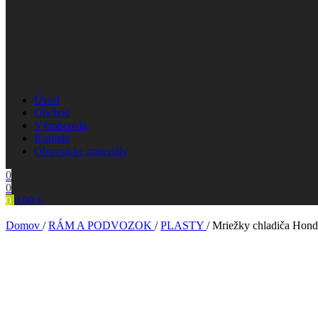
Úvod
Obchod
Výrobcovia
Kontakt
Obuvnícke materiály
0
0
0
0,00
€
Search
Domov
/
RÁM A PODVOZOK
/
PLASTY
/
Mriežky chladiča Hond