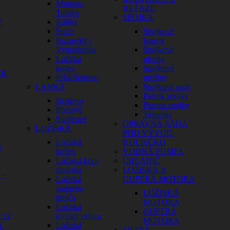
Mousse-
REŤAZE
Tubliss
SPOJKA
Y
Ráfiky
Špice
Spojkové
Rozperky /
lamely
Vymedzenia
Spojkové
Ložiská
plechy
kolies
Spojkové
GK
Príslušenstvo
pružiny
LANKÁ
Spojkové sady
Piestik spojky
Brzdové
Pumpa spojky
Plynové
Tesnenia
Spojkové
OPRAVNÁ SADA
LOŽISKÁ
POD VÝVOD.
Ložiská
KOLIEČKO
e
kolies
VODNÁ PUMPA
Ložiská krku
CHLADIČ
riadenia
LOŽISKÁ A
 –
Ložiská
GUFERÁ MOTORA
zadného
LOŽISKÁ
tlmiča
MOTORA
Ložiská
GUFERÁ
:12
kyvnej vidlice
MOTORA
Y
Ložiská
FILTRE