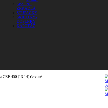
SPÄTNÉ
ZRKADLÁ
STUPAČKY
SKRUTKY /
DOPLNKY
KAPOTÁŽ
a CRF 450 (13-14) červené
Mr
S
M