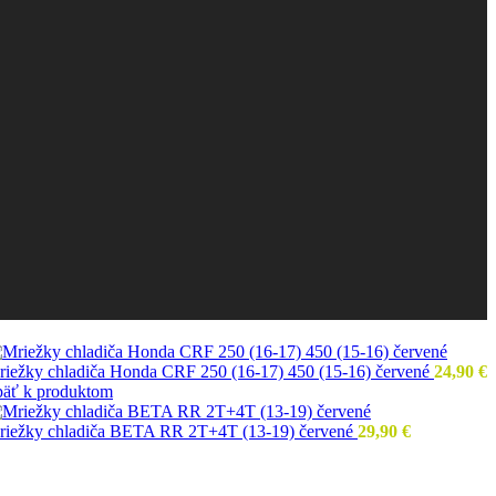
iežky chladiča Honda CRF 250 (16-17) 450 (15-16) červené
24,90
€
päť k produktom
riežky chladiča BETA RR 2T+4T (13-19) červené
29,90
€