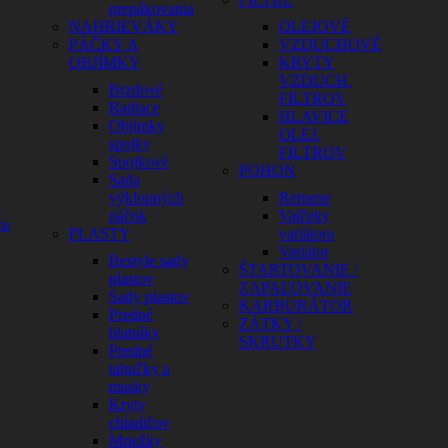
prepákovania
NAHRIEVÁKY
OLEJOVÉ
PÁČKY A
VZDUCHOVÉ
OBJÍMKY
KRYTY
VZDUCH.
Brzdové
FILTROV
Radiace
HLAVICE
Objímky
OLEJ.
spojky
FILTROV
Spojkové
POHON
Sada
výklopných
Remene
a
páčok
Valčeky
cu
PLASTY
variátora
Variátor
Restyle sady
ŠTARTOVANIE /
plastov
ZAPAĽOVANIE
Sady plastov
KARBURÁTOR
Predné
ZÁTKY /
blatníky
SKRUTKY
Predné
tabuľky a
masky
Kryty
chladičov
Mriežky