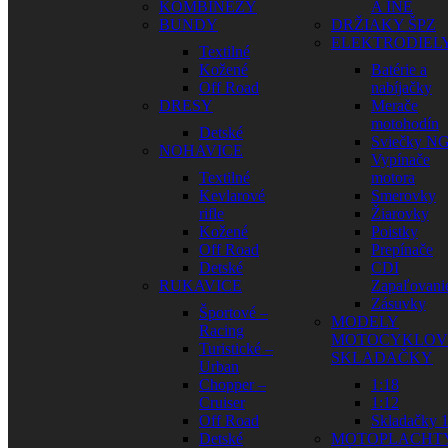
KOMBINÉZY
A INÉ
BUNDY
DRŽIAKY ŠPZ
ELEKTRODIEL
Textilné
Kožené
Batérie a
Off Road
nabíjačky
DRESY
Merače
motohodín
Detské
Sviečky N
NOHAVICE
Vypínače
Textilné
motora
Kevlarové
Smerovky
rifle
Žiarovky
Kožené
Poistky
Off Road
Prepínače
Detské
CDI
RUKAVICE
Zapaľovani
Zásuvky
Športové –
MODELY
Racing
MOTOCYKLOV
Turistické –
SKLADAČKY
Urban
Chopper –
1:18
Cruiser
1:12
Off Road
Skladačky 1
Detské
MOTOPLACHT