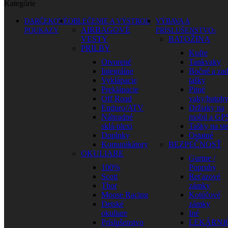
Kategórie
DARČEKOVÉ
OBLEČENIE A VÝSTROJ
VÝBAVA A
AIRBAGOVÉ
POUKAZY
PRÍSLUŠENSTVO
VESTY
BATOŽINA
PRILBY
Kufre
Otvorené
Tankvaky
Integrálne
Bočné a za
Vyklápacie
tašky
Preklápacie
Pitné
Off Road
vaky/batoh
Enduro/ATV
Držiaky na
Náhradné
mobil a GP
sklá-plexi
Tašky na st
Doplnky
Ostatné
Komunikátory
BEZPEČNOSŤ
OKULIARE
Gurtne /
100%
Popruhy
Scott
Reťazové
Thor
zámky
Moose Racing
Kotúčové
Detské
zámky
okuliare
Iné
Príslušenstvo
LEKÁRNI