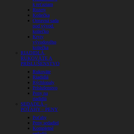
k reťaziam
Rozety
Koliečka
Opravná sada
pod vývod.
koliečko
Kryty
vývodového
koliečka
RIADIDLÁ,
RUKOVÄTE A
PRÍSLUŠENSTVO
Rukoväte
Riadidlá
Rýchlopaly
Príslušenstvo
Peny na
riadidlá
SEDADLÁ –
POŤAHY – PENY
Poťahy
Peny sedadiel
Kompletné
sedadlá