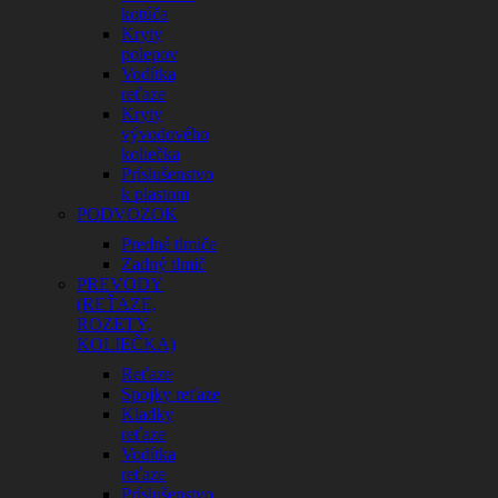
kotúča
Kryty
polepov
Vodítka
reťaze
Kryty
vývodového
koliečka
Príslušenstvo
k plastom
PODVOZOK
Predné tlmiče
Zadný tlmič
PREVODY
(REŤAZE,
ROZETY,
KOLIEČKA)
Reťaze
Spojky reťaze
Kladky
reťaze
Vodítka
reťaze
Príslušenstvo