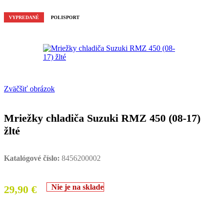
VYPREDANÉ
POLISPORT
Zväčšiť obrázok
Mriežky chladiča Suzuki RMZ 450 (08-17)
žlté
Katalógové číslo:
8456200002
Nie je na sklade
29,90
€