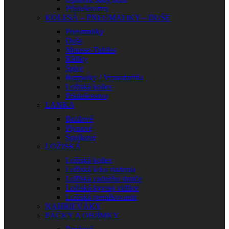
Príslušenstvo
KOLESÁ – PNEUMATIKY – DUŠE
Pneumatiky
Duše
Mousse-Tubliss
Ráfiky
Špice
Rozperky / Vymedzenia
Ložiská kolies
Príslušenstvo
LANKÁ
Brzdové
Plynové
Spojkové
LOŽISKÁ
Ložiská kolies
Ložiská krku riadenia
Ložiská zadného tlmiča
Ložiská kyvnej vidlice
Ložiská prepákovania
NAHRIEVÁKY
PÁČKY A OBJÍMKY