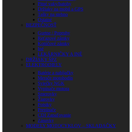
Pitné vaky/batohy
Držiaky na mobil a GPS
Tašky na stehno
Ostatné
BEZPEČNOSŤ
Gurtne / Popruhy
Reťazové zámky
Kotúčové zámky
Iné
LEKÁRNIČKY A INÉ
DRŽIAKY ŠPZ
ELEKTRODIELY
Batérie a nabíjačky
Merače motohodín
Sviečky NGK
Vypínače motora
Smerovky
Žiarovky
Poistky
Prepínače
CDI Zapaľovanie
Zásuvky
MODELY MOTOCYKLOV – SKLADAČKY