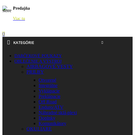
Predajňa
Viac tu
0
KATEGÓRIE
DARČEKOVÉ POUKAZY
OBLEČENIE A VÝSTROJ
AIRBAGOVÉ VESTY
PRILBY
Otvorené
Integrálne
Vyklápacie
Preklápacie
Off Road
Enduro/ATV
Náhradné sklá-plexi
Doplnky
Komunikátory
OKULIARE