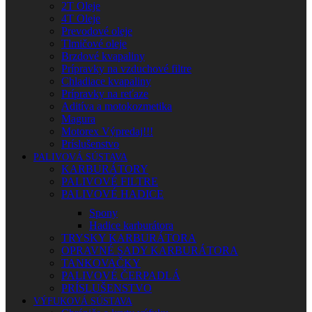
2T Oleje
4T Oleje
Prevodové oleje
Tlmičové oleje
Brzdové kvapaliny
Prípravky na vzduchové filtre
Chladiace kvapaliny
Prípravky na reťaze
Aditíva a motokozmetika
Magura
Motorex Výpredaj!!!
Príslušenstvo
PALIVOVÁ SÚSTAVA
KARBURÁTORY
PALIVOVÉ FILTRE
PALIVOVÉ HADICE
Spony
Hadice karburátora
TRYSKY KARBURÁTORA
OPRAVNÉ SADY KARBURÁTORA
TANKOVAČKY
PALIVOVÉ ČERPADLÁ
PRÍSLUŠENSTVO
VÝFUKOVÁ SÚSTAVA