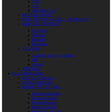
1:18
1:12
Skladačky 1:12
MOTOPLACHTY
NÁLEPKY NA NÁDRŽ – TANKPADY
OSTATNÉ DOPLNKY
Kľúčenky
Nálepky
Hrnčeky
Dáždniky
STOJANY
Adaptéry na kyvnú vidlicu
MX
Cestné
NÁRADIE
RÁM A PODVOZOK
KYVNÁ VIDLICA
PREPÁKOVANIE
BRZDOVÁ SÚSTAVA
Brzdové platničky
Brzdové kotúče
Brzdové hadice
Brzdové pedále
Opravné sady bŕzd