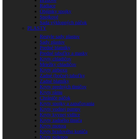
Brzdové
Radiace
Objímky spojky
Spojkové
Sada výklopných páčok
PLASTY
Restyle sady plastov
Sady plastov
Predné blatníky
Predné tabuľky a masky
Kryty chladičov
Mriežky chladičov
Kryty airboxu
Zadné (bočné) tabuľky
Zadné blatníky
Kryty predných tlmičov
Kryty rámu
Chrániče páčok
Kryty spojky a zapaľovania
Kryty vodnej pumpy
Kryty kyvnej vidlice
Kryty zadného tlmiča
Kryty motora
Kryty brzdového kotúča
Kryty polepov