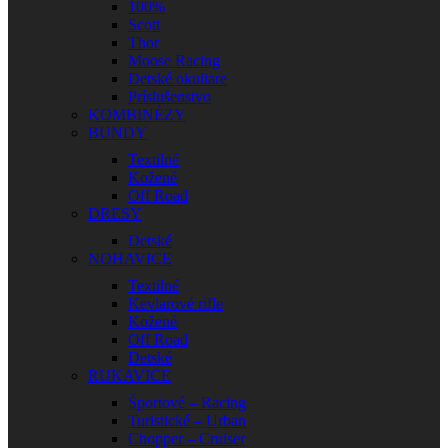
100%
Scott
Thor
Moose Racing
Detské okuliare
Príslušenstvo
KOMBINÉZY
BUNDY
Textilné
Kožené
Off Road
DRESY
Detské
NOHAVICE
Textilné
Kevlarové rifle
Kožené
Off Road
Detské
RUKAVICE
Športové – Racing
Turistické – Urban
Chopper – Cruiser