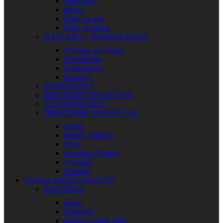
Nákrčníky
Masky
Šatky na krk
Šatky na hlavu
NÁVLEKY – PODKOLIENKY
Návleky na kolená
Podkolienky
Nadkolienky
Ponožky
NEPREMOKY
REFLEXNÉ OBLEČENIE
TERMOPRÁDLO
OBLEČENIE VOĽNÝ ČAS
Tričká
Bundy / Mikiny
Obuv
Šiltovky / Čiapky
Okuliare
Doplnky
VÝBAVA A PRÍSLUŠENSTVO
BATOŽINA
Kufre
Tankvaky
Bočné a zadné tašky