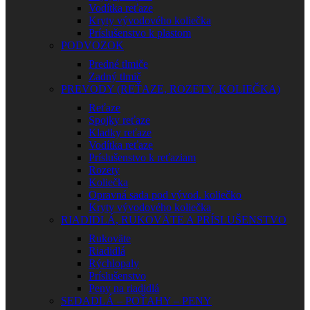
Vodítka reťaze
Kryty vývodového koliečka
Príslušenstvo k plastom
PODVOZOK
Predné tlmiče
Zadný tlmič
PREVODY (REŤAZE, ROZETY, KOLIEČKA)
Reťaze
Spojky reťaze
Kladky reťaze
Vodítka reťaze
Príslušenstvo k reťaziam
Rozety
Koliečka
Opravná sada pod vývod. koliečko
Kryty vývodového koliečka
RIADIDLÁ, RUKOVÄTE A PRÍSLUŠENSTVO
Rukoväte
Riadidlá
Rýchlopaly
Príslušenstvo
Peny na riadidlá
SEDADLÁ – POŤAHY – PENY