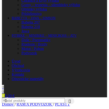
Chrániče a kryty výfuku
Gumy – tesnenia – silentbloky výfuku
Objímky výfuku
Príslušenstvo
BABETTA – JAWA – SIMSON
Babetta 207
Babetta 210
Jawa
PITBIKE – MINIBIKE – MINICROSS – ATV
Duše / Pneumatiky
Riadenie / Brzdy
Motor / Pohon
Podvozok
Úvod
Obchod
Výrobcovia
Kontakt
Obuvnícke materiály
0
0
0
0,00
€
Domov
/
RÁM A PODVOZOK
/
PLASTY