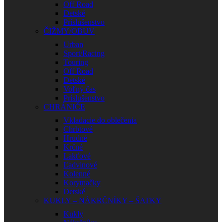
Off Road
Detské
Príslušenstvo
ČIŽMY/OBUV
Urban
Sport/Racing
Touring
Off Road
Detské
Voľný čas
Príslušenstvo
CHRÁNIČE
Vkladacie do oblečenia
Chrbtové
Hrudné
Krčné
Lakťové
Ľadvinové
Kolenné
Korytnačky
Detské
KUKLY – NÁKRČNÍKY – ŠATKY
Kukly