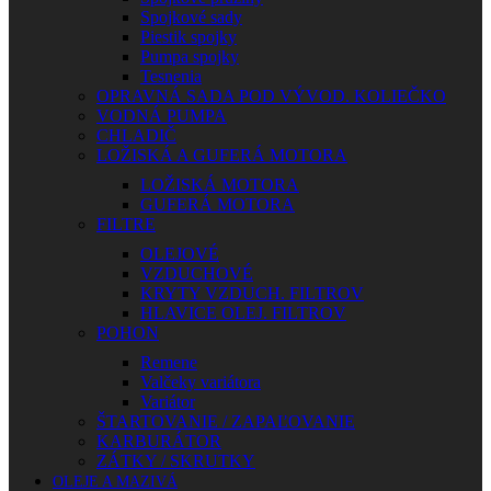
Spojkové sady
Piestik spojky
Pumpa spojky
Tesnenia
OPRAVNÁ SADA POD VÝVOD. KOLIEČKO
VODNÁ PUMPA
CHLADIČ
LOŽISKÁ A GUFERÁ MOTORA
LOŽISKÁ MOTORA
GUFERÁ MOTORA
FILTRE
OLEJOVÉ
VZDUCHOVÉ
KRYTY VZDUCH. FILTROV
HLAVICE OLEJ. FILTROV
POHON
Remene
Valčeky variátora
Variátor
ŠTARTOVANIE / ZAPAĽOVANIE
KARBURÁTOR
ZÁTKY / SKRUTKY
OLEJE A MAZIVÁ