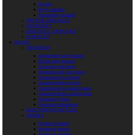
Poťahy
Peny sedadiel
Kompletné sedadlá
SPÄTNÉ ZRKADLÁ
STUPAČKY
SKRUTKY / DOPLNKY
KAPOTÁŽ
MOTOR
TESNENIA
Kompletné sady tesnení
Horné sady tesnení
Tesnenia pod hlavu
Tesnenia pod veko hlavy
Tesnenia krytu spojky
Tesnenia bloku spojky
Tesnenia krytu zapaľovania
Tesnenia bloku zapaľovania
Tesnenia výfuku
Tesnenia karburátora
ROZVODOVÉ REŤAZE
SPOJKA
Spojkové lamely
Spojkové plechy
Spojkové pružiny