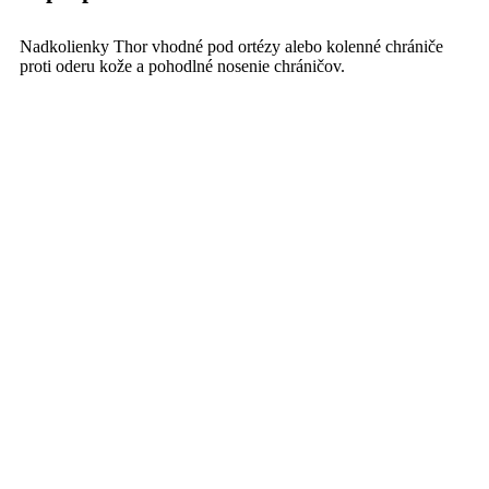
Nadkolienky Thor vhodné pod ortézy alebo kolenné chrániče
proti oderu kože a pohodlné nosenie chráničov.
Spodná časť komfortná a zosilená (bavlna+elastan)
Vrchná časť z príjemného savého materiálu zabezpečí
odvod potu a vlhkosti
Priedušná zadná časť zo Stretch materiálu
Veľkosť S/M = 38-43
Veľkosť L/XL = 44-48
Balenie: 1 pár
Parametre produktu
Vlastnosti
Značka
THOR