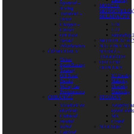
Športové –
MODELY
Racing
MOTOCYKLOV
Turistické –
SKLADAČKY
Urban
Chopper –
1:18
Cruiser
1:12
Off Road
Skladačky 1
Detské
MOTOPLACHT
Príslušenstvo
NÁLEPKY NA
ČIŽMY/OBUV
NÁDRŽ –
TANKPADY
Urban
OSTATNÉ
Sport/Racing
DOPLNKY
Touring
Off Road
Kľúčenky
Detské
Nálepky
Voľný čas
Hrnčeky
Príslušenstvo
Dáždniky
CHRÁNIČE
STOJANY
Vkladacie do
Adaptéry n
oblečenia
kyvnú vidli
Chrbtové
MX
Hrudné
Cestné
Krčné
NÁRADIE
Lakťové