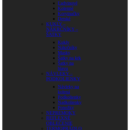
Ľadvinové
Kolenné
Korytnačky
Detské
KUKLY –
NÁKRČNÍKY –
ŠATKY
Kukly
Nákrčníky
Masky
Šatky na krk
Šatky na
hlavu
NÁVLEKY –
PODKOLIENKY
Návleky na
kolená
Podkolienky
Nadkolienky
Ponožky
NEPREMOKY
REFLEXNÉ
OBLEČENIE
TERMOPRÁDLO