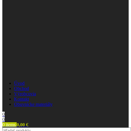
Úvod
Obchod
Výrobcovia
Kontakt
Obuvnícke materiály
0
0
0
items
0,00
€