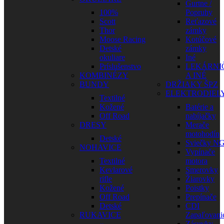
Gurtne /
100%
Popruhy
Scott
Reťazové
Thor
zámky
Moose Racing
Kotúčové
Detské
zámky
okuliare
Iné
Príslušenstvo
LEKÁRNI
KOMBINÉZY
A INÉ
BUNDY
DRŽIAKY ŠPZ
ELEKTRODIEL
Textilné
Kožené
Batérie a
Off Road
nabíjačky
DRESY
Merače
motohodín
Detské
Sviečky N
NOHAVICE
Vypínače
Textilné
motora
Kevlarové
Smerovky
rifle
Žiarovky
Kožené
Poistky
Off Road
Prepínače
Detské
CDI
RUKAVICE
Zapaľovani
Zásuvky