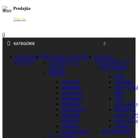
Predajňa
Viac tu
0
KATEGÓRIE
DARČEKOVÉ
OBLEČENIE A VÝSTROJ
VÝBAVA A
AIRBAGOVÉ
POUKAZY
PRÍSLUŠENSTVO
VESTY
BATOŽINA
PRILBY
Kufre
Otvorené
Tankvaky
Integrálne
Bočné a za
Vyklápacie
tašky
Preklápacie
Pitné
Off Road
vaky/batoh
Enduro/ATV
Držiaky na
Náhradné
mobil a GP
sklá-plexi
Tašky na st
Doplnky
Ostatné
Komunikátory
BEZPEČNOSŤ
OKULIARE