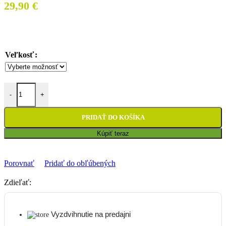
29,90
€
Veľkosť
množstvo Nadkolienky Thor Comp S22
-
+
PRIDAŤ DO KOŠÍKA
Kúpiť teraz
Porovnať
Pridať do obľúbených
Zdieľať:
Vyzdvihnutie na predajni