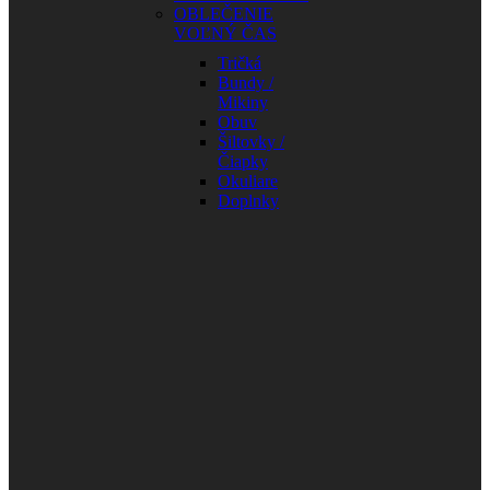
OBLEČENIE
VOĽNÝ ČAS
Tričká
Bundy /
Mikiny
Obuv
Šiltovky /
Čiapky
Okuliare
Doplnky