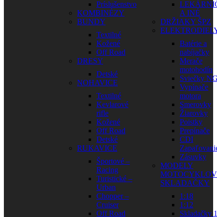
Príslušenstvo
LEKÁRNI
KOMBINÉZY
A INÉ
BUNDY
DRŽIAKY ŠPZ
ELEKTRODIEL
Textilné
Kožené
Batérie a
Off Road
nabíjačky
DRESY
Merače
motohodín
Detské
Sviečky N
NOHAVICE
Vypínače
Textilné
motora
Kevlarové
Smerovky
rifle
Žiarovky
Kožené
Poistky
Off Road
Prepínače
Detské
CDI
RUKAVICE
Zapaľovani
Zásuvky
Športové –
MODELY
Racing
MOTOCYKLOV
Turistické –
SKLADAČKY
Urban
Chopper –
1:18
Cruiser
1:12
Off Road
Skladačky 1