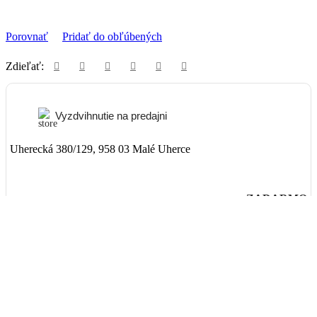
Porovnať
Pridať do obľúbených
Zdieľať:
Vyzdvihnutie na predajni
Uherecká 380/129, 958 03 Malé Uherce
ZADARMO
Packeta
Nad 99€ doručenie ZADARMO
1-3 dni
3,90€