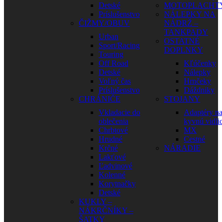
Detské
MOTOPLACHT
Príslušenstvo
NÁLEPKY NA
ČIŽMY/OBUV
NÁDRŽ –
TANKPADY
Urban
OSTATNÉ
Sport/Racing
DOPLNKY
Touring
Off Road
Kľúčenky
Detské
Nálepky
Voľný čas
Hrnčeky
Príslušenstvo
Dáždniky
CHRÁNIČE
STOJANY
Vkladacie do
Adaptéry n
oblečenia
kyvnú vidli
Chrbtové
MX
Hrudné
Cestné
Krčné
NÁRADIE
Lakťové
Ľadvinové
Kolenné
Korytnačky
Detské
KUKLY –
NÁKRČNÍKY –
ŠATKY