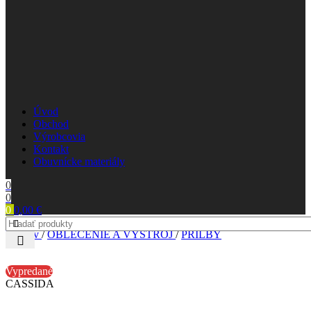
Úvod
Obchod
Výrobcovia
Kontakt
Obuvnícke materiály
0
0
0
0,00
€
Domov
/
OBLEČENIE A VÝSTROJ
/
PRILBY
Vypredané
CASSIDA