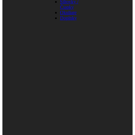
Šiltovky /
Čiapky
Okuliare
Doplnky