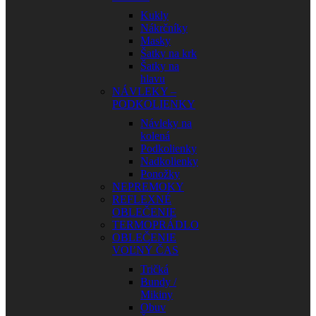
Kukly
Nákrčníky
Masky
Šatky na krk
Šatky na
hlavu
NÁVLEKY –
PODKOLIENKY
Návleky na
kolená
Podkolienky
Nadkolienky
Ponožky
NEPREMOKY
REFLEXNÉ
OBLEČENIE
TERMOPRÁDLO
OBLEČENIE
VOĽNÝ ČAS
Tričká
Bundy /
Mikiny
Obuv