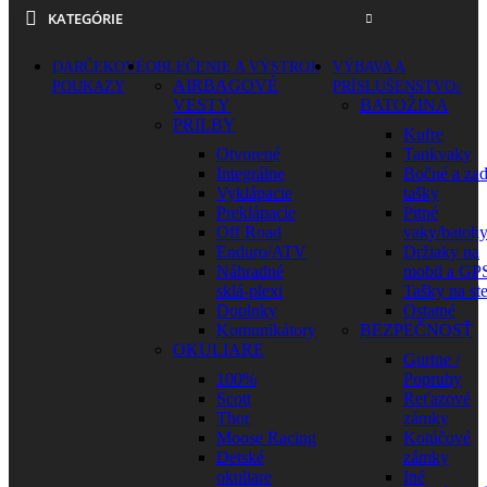
KATEGÓRIE
DARČEKOVÉ
OBLEČENIE A VÝSTROJ
VÝBAVA A
AIRBAGOVÉ
POUKAZY
PRÍSLUŠENSTVO
VESTY
BATOŽINA
PRILBY
Kufre
Otvorené
Tankvaky
Integrálne
Bočné a za
Vyklápacie
tašky
Preklápacie
Pitné
Off Road
vaky/batoh
Enduro/ATV
Držiaky na
Náhradné
mobil a GP
sklá-plexi
Tašky na st
Doplnky
Ostatné
Komunikátory
BEZPEČNOSŤ
OKULIARE
Gurtne /
100%
Popruhy
Scott
Reťazové
Thor
zámky
Moose Racing
Kotúčové
Detské
zámky
okuliare
Iné