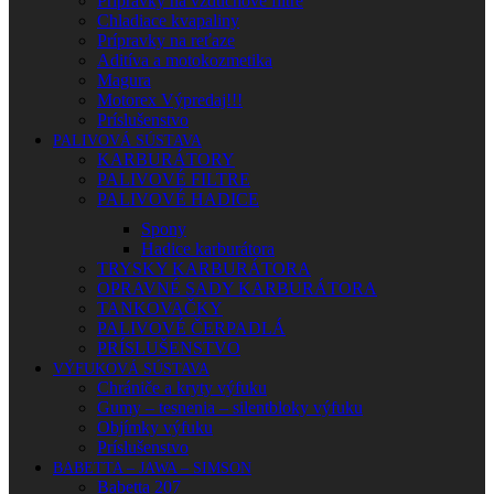
Prípravky na vzduchové filtre
Chladiace kvapaliny
Prípravky na reťaze
Aditíva a motokozmetika
Magura
Motorex Výpredaj!!!
Príslušenstvo
PALIVOVÁ SÚSTAVA
KARBURÁTORY
PALIVOVÉ FILTRE
PALIVOVÉ HADICE
Spony
Hadice karburátora
TRYSKY KARBURÁTORA
OPRAVNÉ SADY KARBURÁTORA
TANKOVAČKY
PALIVOVÉ ČERPADLÁ
PRÍSLUŠENSTVO
VÝFUKOVÁ SÚSTAVA
Chrániče a kryty výfuku
Gumy – tesnenia – silentbloky výfuku
Objímky výfuku
Príslušenstvo
BABETTA – JAWA – SIMSON
Babetta 207