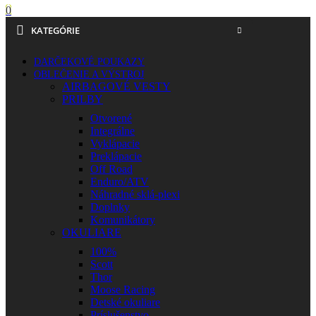
0
KATEGÓRIE
DARČEKOVÉ POUKAZY
OBLEČENIE A VÝSTROJ
AIRBAGOVÉ VESTY
PRILBY
Otvorené
Integrálne
Vyklápacie
Preklápacie
Off Road
Enduro/ATV
Náhradné sklá-plexi
Doplnky
Komunikátory
OKULIARE
100%
Scott
Thor
Moose Racing
Detské okuliare
Príslušenstvo