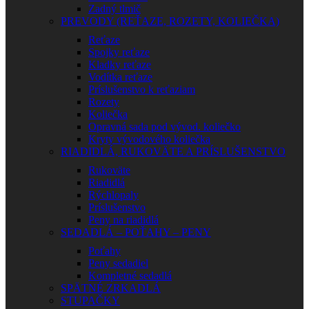
Zadný tlmič
PREVODY (REŤAZE, ROZETY, KOLIEČKA)
Reťaze
Spojky reťaze
Kladky reťaze
Vodítka reťaze
Príslušenstvo k reťaziam
Rozety
Koliečka
Opravná sada pod vývod. koliečko
Kryty vývodového koliečka
RIADIDLÁ, RUKOVÄTE A PRÍSLUŠENSTVO
Rukoväte
Riadidlá
Rýchlopaly
Príslušenstvo
Peny na riadidlá
SEDADLÁ – POŤAHY – PENY
Poťahy
Peny sedadiel
Kompletné sedadlá
SPÄTNÉ ZRKADLÁ
STUPAČKY