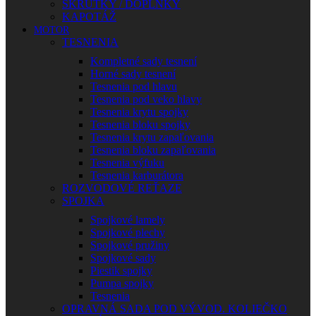
SKRUTKY / DOPLNKY
KAPOTÁŽ
MOTOR
TESNENIA
Kompletné sady tesnení
Horné sady tesnení
Tesnenia pod hlavu
Tesnenia pod veko hlavy
Tesnenia krytu spojky
Tesnenia bloku spojky
Tesnenia krytu zapaľovania
Tesnenia bloku zapaľovania
Tesnenia výfuku
Tesnenia karburátora
ROZVODOVÉ REŤAZE
SPOJKA
Spojkové lamely
Spojkové plechy
Spojkové pružiny
Spojkové sady
Piestik spojky
Pumpa spojky
Tesnenia
OPRAVNÁ SADA POD VÝVOD. KOLIEČKO