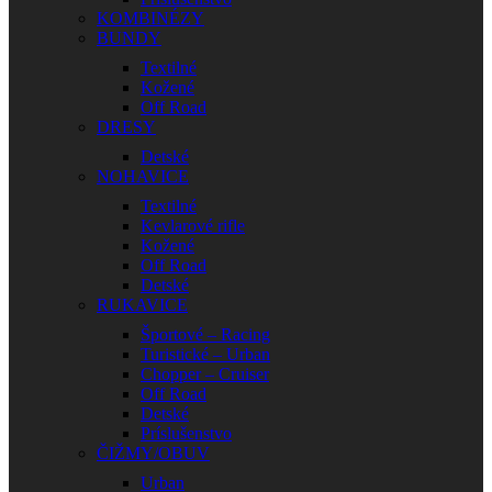
KOMBINÉZY
BUNDY
Textilné
Kožené
Off Road
DRESY
Detské
NOHAVICE
Textilné
Kevlarové rifle
Kožené
Off Road
Detské
RUKAVICE
Športové – Racing
Turistické – Urban
Chopper – Cruiser
Off Road
Detské
Príslušenstvo
ČIŽMY/OBUV
Urban