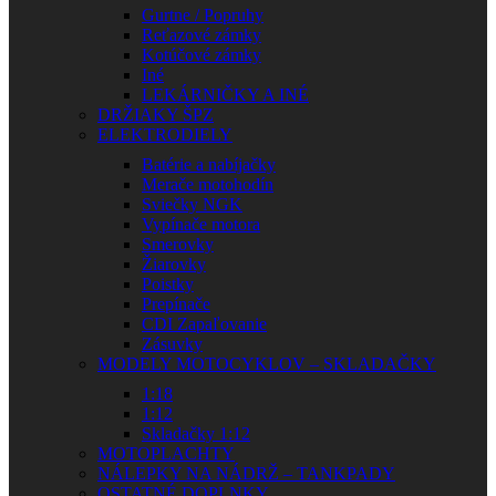
Gurtne / Popruhy
Reťazové zámky
Kotúčové zámky
Iné
LEKÁRNIČKY A INÉ
DRŽIAKY ŠPZ
ELEKTRODIELY
Batérie a nabíjačky
Merače motohodín
Sviečky NGK
Vypínače motora
Smerovky
Žiarovky
Poistky
Prepínače
CDI Zapaľovanie
Zásuvky
MODELY MOTOCYKLOV – SKLADAČKY
1:18
1:12
Skladačky 1:12
MOTOPLACHTY
NÁLEPKY NA NÁDRŽ – TANKPADY
OSTATNÉ DOPLNKY