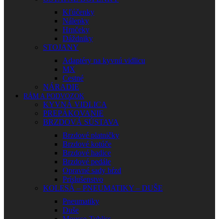
Kľúčenky
Nálepky
Hrnčeky
Dáždniky
STOJANY
Adaptéry na kyvnú vidlicu
MX
Cestné
NÁRADIE
RÁM A PODVOZOK
KYVNÁ VIDLICA
PREPÁKOVANIE
BRZDOVÁ SÚSTAVA
Brzdové platničky
Brzdové kotúče
Brzdové hadice
Brzdové pedále
Opravné sady bŕzd
Príslušenstvo
KOLESÁ – PNEUMATIKY – DUŠE
Pneumatiky
Duše
Mousse-Tubliss