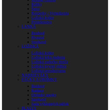
Ráfiky
Špice
Rozperky / Vymedzenia
Ložiská kolies
Príslušenstvo
LANKÁ
Brzdové
Plynové
Spojkové
LOŽISKÁ
Ložiská kolies
Ložiská krku riadenia
Ložiská zadného tlmiča
Ložiská kyvnej vidlice
Ložiská prepákovania
NAHRIEVÁKY
PÁČKY A OBJÍMKY
Brzdové
Radiace
Objímky spojky
Spojkové
Sada výklopných páčok
PLASTY