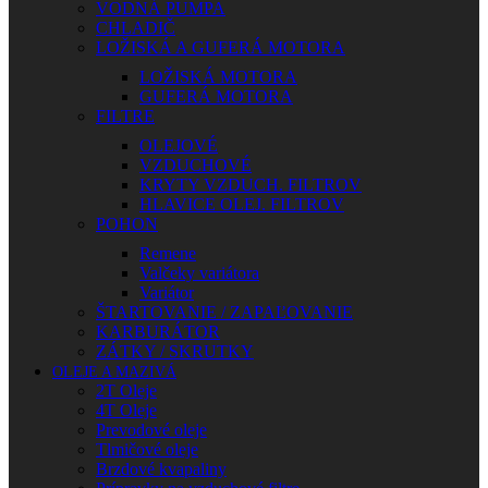
VODNÁ PUMPA
CHLADIČ
LOŽISKÁ A GUFERÁ MOTORA
LOŽISKÁ MOTORA
GUFERÁ MOTORA
FILTRE
OLEJOVÉ
VZDUCHOVÉ
KRYTY VZDUCH. FILTROV
HLAVICE OLEJ. FILTROV
POHON
Remene
Valčeky variátora
Variátor
ŠTARTOVANIE / ZAPAĽOVANIE
KARBURÁTOR
ZÁTKY / SKRUTKY
OLEJE A MAZIVÁ
2T Oleje
4T Oleje
Prevodové oleje
Tlmičové oleje
Brzdové kvapaliny