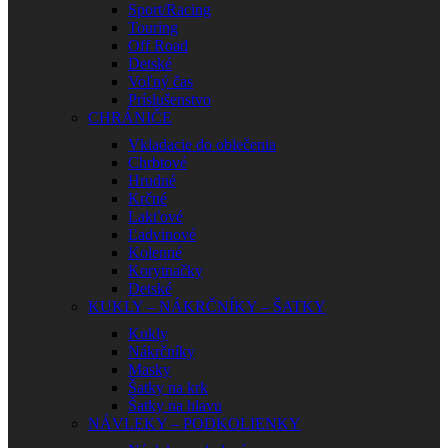
Sport/Racing
Touring
Off Road
Detské
Voľný čas
Príslušenstvo
CHRÁNIČE
Vkladacie do oblečenia
Chrbtové
Hrudné
Krčné
Lakťové
Ľadvinové
Kolenné
Korytnačky
Detské
KUKLY – NÁKRČNÍKY – ŠATKY
Kukly
Nákrčníky
Masky
Šatky na krk
Šatky na hlavu
NÁVLEKY – PODKOLIENKY