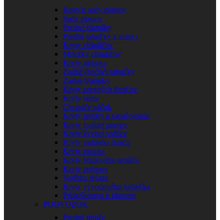
Restyle sady plastov
Sady plastov
Predné blatníky
Predné tabuľky a masky
Kryty chladičov
Mriežky chladičov
Kryty airboxu
Zadné (bočné) tabuľky
Zadné blatníky
Kryty predných tlmičov
Kryty rámu
Chrániče páčok
Kryty spojky a zapaľovania
Kryty vodnej pumpy
Kryty kyvnej vidlice
Kryty zadného tlmiča
Kryty motora
Kryty brzdového kotúča
Kryty polepov
Vodítka reťaze
Kryty vývodového koliečka
Príslušenstvo k plastom
PODVOZOK
Predné tlmiče