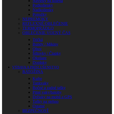
Návleky na kolená
Podkolienky
Nadkolienky
Ponožky
NEPREMOKY
REFLEXNÉ OBLEČENIE
TERMOPRÁDLO
OBLEČENIE VOĽNÝ ČAS
Tričká
Bundy / Mikiny
Obuv
Šiltovky / Čiapky
Okuliare
Doplnky
VÝBAVA A PRÍSLUŠENSTVO
BATOŽINA
Kufre
Tankvaky
Bočné a zadné tašky
Pitné vaky/batohy
Držiaky na mobil a GPS
Tašky na stehno
Ostatné
BEZPEČNOSŤ