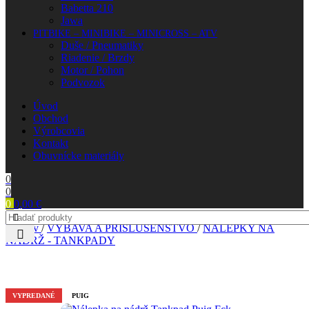
Babetta 210
Jawa
PITBIKE – MINIBIKE – MINICROSS – ATV
Duše / Pneumatiky
Riadenie / Brzdy
Motor / Pohon
Podvozok
Úvod
Obchod
Výrobcovia
Kontakt
Obuvnícke materiály
0
0
0
0,00
€
Domov
/
VÝBAVA A PRÍSLUŠENSTVO
/
NÁLEPKY NA
NÁDRŽ - TANKPADY
VYPREDANÉ
PUIG