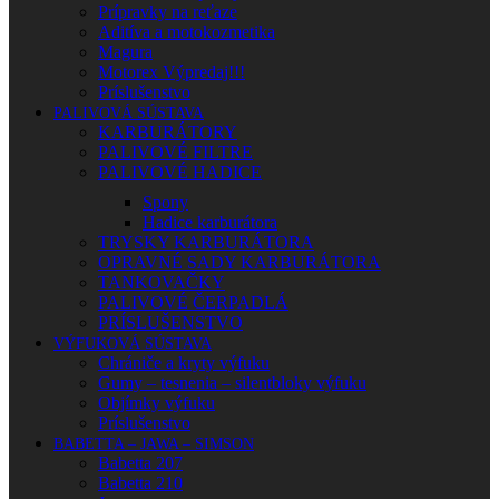
Prípravky na reťaze
Aditíva a motokozmetika
Magura
Motorex Výpredaj!!!
Príslušenstvo
PALIVOVÁ SÚSTAVA
KARBURÁTORY
PALIVOVÉ FILTRE
PALIVOVÉ HADICE
Spony
Hadice karburátora
TRYSKY KARBURÁTORA
OPRAVNÉ SADY KARBURÁTORA
TANKOVAČKY
PALIVOVÉ ČERPADLÁ
PRÍSLUŠENSTVO
VÝFUKOVÁ SÚSTAVA
Chrániče a kryty výfuku
Gumy – tesnenia – silentbloky výfuku
Objímky výfuku
Príslušenstvo
BABETTA – JAWA – SIMSON
Babetta 207
Babetta 210