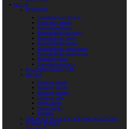
MOTOR
TESNENIA
Kompletné sady tesnení
Horné sady tesnení
Tesnenia pod hlavu
Tesnenia pod veko hlavy
Tesnenia krytu spojky
Tesnenia bloku spojky
Tesnenia krytu zapaľovania
Tesnenia bloku zapaľovania
Tesnenia výfuku
Tesnenia karburátora
ROZVODOVÉ REŤAZE
SPOJKA
Spojkové lamely
Spojkové plechy
Spojkové pružiny
Spojkové sady
Piestik spojky
Pumpa spojky
Tesnenia
OPRAVNÁ SADA POD VÝVOD. KOLIEČKO
VODNÁ PUMPA
CHLADIČ