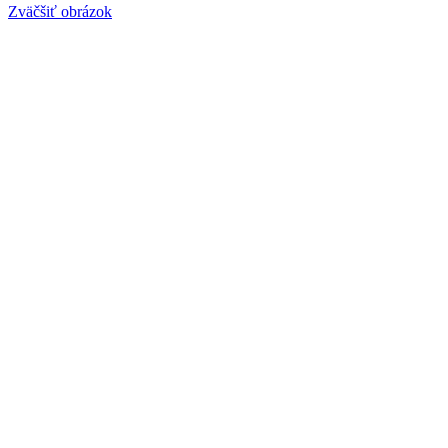
Zväčšiť obrázok
Nálepky REDBULL A5
Katalógové číslo:
11654-10
1 na sklade
3,90
€
1 na sklade
PRIDAŤ DO KOŠÍKA
Kúpiť teraz
Porovnať
Pridať do obľúbených