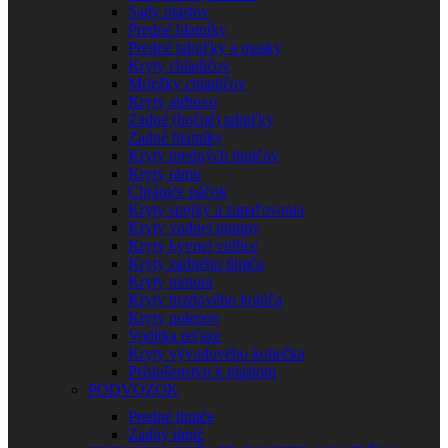
Sady plastov
Predné blatníky
Predné tabuľky a masky
Kryty chladičov
Mriežky chladičov
Kryty airboxu
Zadné (bočné) tabuľky
Zadné blatníky
Kryty predných tlmičov
Kryty rámu
Chrániče páčok
Kryty spojky a zapaľovania
Kryty vodnej pumpy
Kryty kyvnej vidlice
Kryty zadného tlmiča
Kryty motora
Kryty brzdového kotúča
Kryty polepov
Vodítka reťaze
Kryty vývodového koliečka
Príslušenstvo k plastom
PODVOZOK
Predné tlmiče
Zadný tlmič