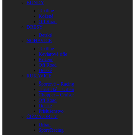
BUNDY
Textilné
Kožené
Off Road
DRESY
Detské
NOHAVICE
Textilné
Kevlarové rifle
Kožené
Off Road
Detské
RUKAVICE
Športové – Racing
Turistické – Urban
Chopper – Cruiser
Off Road
Detské
Príslušenstvo
ČIŽMY/OBUV
Urban
Sport/Racing