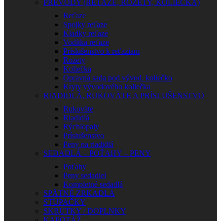
PREVODY (REŤAZE, ROZETY, KOLIEČKA)
Reťaze
Spojky reťaze
Kladky reťaze
Vodítka reťaze
Príslušenstvo k reťaziam
Rozety
Koliečka
Opravná sada pod vývod. koliečko
Kryty vývodového koliečka
RIADIDLÁ, RUKOVÄTE A PRÍSLUŠENSTVO
Rukoväte
Riadidlá
Rýchlopaly
Príslušenstvo
Peny na riadidlá
SEDADLÁ – POŤAHY – PENY
Poťahy
Peny sedadiel
Kompletné sedadlá
SPÄTNÉ ZRKADLÁ
STUPAČKY
SKRUTKY / DOPLNKY
KAPOTÁŽ