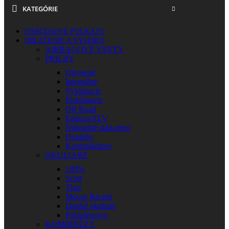
KATEGÓRIE
DARČEKOVÉ POUKAZY
OBLEČENIE A VÝSTROJ
AIRBAGOVÉ VESTY
PRILBY
Otvorené
Integrálne
Vyklápacie
Preklápacie
Off Road
Enduro/ATV
Náhradné sklá-plexi
Doplnky
Komunikátory
OKULIARE
100%
Scott
Thor
Moose Racing
Detské okuliare
Príslušenstvo
KOMBINÉZY