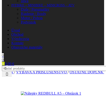
Jawa
PITBIKE – MINIBIKE – MINICROSS – ATV
Duše / Pneumatiky
Riadenie / Brzdy
Motor / Pohon
Podvozok
Úvod
Obchod
Výrobcovia
Kontakt
Obuvnícke materiály
0
0
0
0,00
€
Domov
/
VÝBAVA A PRÍSLUŠENSTVO
/
OSTATNÉ DOPLNK