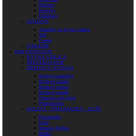
Nálepky
Hrnčeky
Dáždniky
STOJANY
Adaptéry na kyvnú vidlicu
MX
Cestné
NÁRADIE
RÁM A PODVOZOK
KYVNÁ VIDLICA
PREPÁKOVANIE
BRZDOVÁ SÚSTAVA
Brzdové platničky
Brzdové kotúče
Brzdové hadice
Brzdové pedále
Opravné sady bŕzd
Príslušenstvo
KOLESÁ – PNEUMATIKY – DUŠE
Pneumatiky
Duše
Mousse-Tubliss
Ráfiky