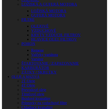
LOŽISKÁ A GUFERÁ MOTORA
LOŽISKÁ MOTORA
GUFERÁ MOTORA
FILTRE
OLEJOVÉ
VZDUCHOVÉ
KRYTY VZDUCH. FILTROV
HLAVICE OLEJ. FILTROV
POHON
Remene
Valčeky variátora
Variátor
ŠTARTOVANIE / ZAPAĽOVANIE
KARBURÁTOR
ZÁTKY / SKRUTKY
OLEJE A MAZIVÁ
2T Oleje
4T Oleje
Prevodové oleje
Tlmičové oleje
Brzdové kvapaliny
Prípravky na vzduchové filtre
Chladiace kvapaliny