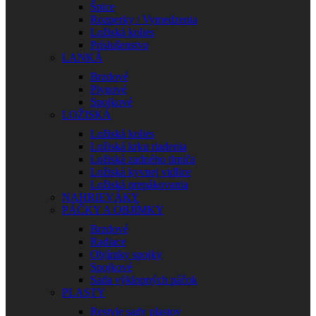
Špice
Rozperky / Vymedzenia
Ložiská kolies
Príslušenstvo
LANKÁ
Brzdové
Plynové
Spojkové
LOŽISKÁ
Ložiská kolies
Ložiská krku riadenia
Ložiská zadného tlmiča
Ložiská kyvnej vidlice
Ložiská prepákovania
NAHRIEVÁKY
PÁČKY A OBJÍMKY
Brzdové
Radiace
Objímky spojky
Spojkové
Sada výklopných páčok
PLASTY
Restyle sady plastov