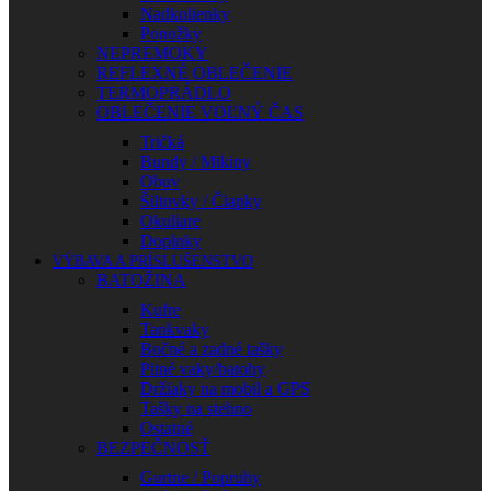
Nadkolienky
Ponožky
NEPREMOKY
REFLEXNÉ OBLEČENIE
TERMOPRÁDLO
OBLEČENIE VOĽNÝ ČAS
Tričká
Bundy / Mikiny
Obuv
Šiltovky / Čiapky
Okuliare
Doplnky
VÝBAVA A PRÍSLUŠENSTVO
BATOŽINA
Kufre
Tankvaky
Bočné a zadné tašky
Pitné vaky/batohy
Držiaky na mobil a GPS
Tašky na stehno
Ostatné
BEZPEČNOSŤ
Gurtne / Popruhy