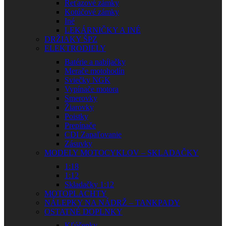
Reťazové zámky
Kotúčové zámky
Iné
LEKÁRNIČKY A INÉ
DRŽIAKY ŠPZ
ELEKTRODIELY
Batérie a nabíjačky
Merače motohodín
Sviečky NGK
Vypínače motora
Smerovky
Žiarovky
Poistky
Prepínače
CDI Zapaľovanie
Zásuvky
MODELY MOTOCYKLOV – SKLADAČKY
1:18
1:12
Skladačky 1:12
MOTOPLACHTY
NÁLEPKY NA NÁDRŽ – TANKPADY
OSTATNÉ DOPLNKY
Kľúčenky