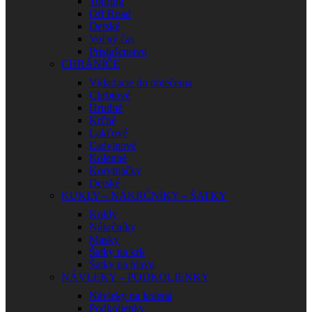
Touring
Off Road
Detské
Voľný čas
Príslušenstvo
CHRÁNIČE
Vkladacie do oblečenia
Chrbtové
Hrudné
Krčné
Lakťové
Ľadvinové
Kolenné
Korytnačky
Detské
KUKLY – NÁKRČNÍKY – ŠATKY
Kukly
Nákrčníky
Masky
Šatky na krk
Šatky na hlavu
NÁVLEKY – PODKOLIENKY
Návleky na kolená
Podkolienky