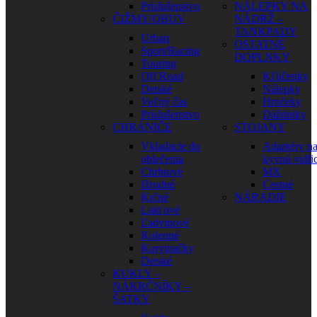
Príslušenstvo
NÁLEPKY NA
ČIŽMY/OBUV
NÁDRŽ –
TANKPADY
Urban
OSTATNÉ
Sport/Racing
DOPLNKY
Touring
Off Road
Kľúčenky
Detské
Nálepky
Voľný čas
Hrnčeky
Príslušenstvo
Dáždniky
CHRÁNIČE
STOJANY
Vkladacie do
Adaptéry n
oblečenia
kyvnú vidli
Chrbtové
MX
Hrudné
Cestné
Krčné
NÁRADIE
Lakťové
Ľadvinové
Kolenné
Korytnačky
Detské
KUKLY –
NÁKRČNÍKY –
ŠATKY