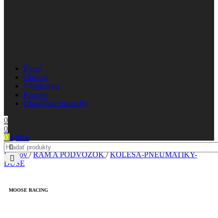
Úvod
Obchod
Výrobcovia
Kontakt
Obuvnícke materiály
0
0
0
0,00
€
Domov
/
RÁM A PODVOZOK
/
KOLESÁ-PNEUMATIKY-
DUŠE
MOOSE RACING