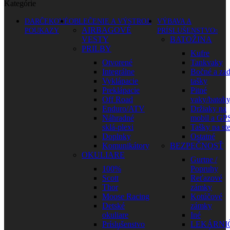
Kategórie
DARČEKOVÉ
OBLEČENIE A VÝSTROJ
VÝBAVA A
AIRBAGOVÉ
POUKAZY
PRÍSLUŠENSTVO
VESTY
BATOŽINA
PRILBY
Kufre
Otvorené
Tankvaky
Integrálne
Bočné a za
Vyklápacie
tašky
Preklápacie
Pitné
Off Road
vaky/batoh
Enduro/ATV
Držiaky na
Náhradné
mobil a GP
sklá-plexi
Tašky na st
Doplnky
Ostatné
Komunikátory
BEZPEČNOSŤ
OKULIARE
Gurtne /
100%
Popruhy
Scott
Reťazové
Thor
zámky
Moose Racing
Kotúčové
Detské
zámky
okuliare
Iné
Príslušenstvo
LEKÁRNI