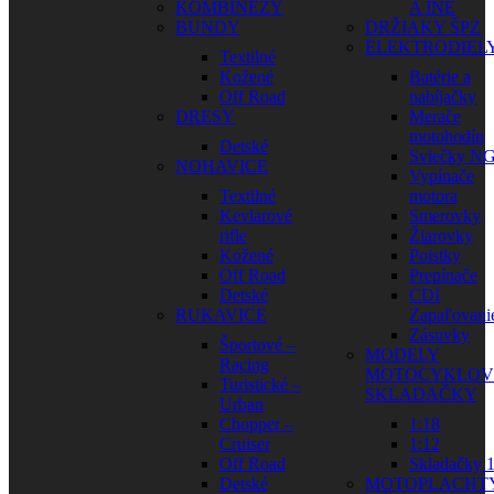
KOMBINÉZY
A INÉ
BUNDY
DRŽIAKY ŠPZ
ELEKTRODIEL
Textilné
Kožené
Batérie a
Off Road
nabíjačky
DRESY
Merače
motohodín
Detské
Sviečky N
NOHAVICE
Vypínače
Textilné
motora
Kevlarové
Smerovky
rifle
Žiarovky
Kožené
Poistky
Off Road
Prepínače
Detské
CDI
RUKAVICE
Zapaľovani
Zásuvky
Športové –
MODELY
Racing
MOTOCYKLOV
Turistické –
SKLADAČKY
Urban
Chopper –
1:18
Cruiser
1:12
Off Road
Skladačky 1
Detské
MOTOPLACHT