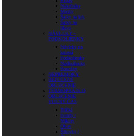
Kukly
Nákrčníky
Masky
Šatky na krk
Šatky na
hlavu
NÁVLEKY –
PODKOLIENKY
Návleky na
kolená
Podkolienky
Nadkolienky
Ponožky
NEPREMOKY
REFLEXNÉ
OBLEČENIE
TERMOPRÁDLO
OBLEČENIE
VOĽNÝ ČAS
Tričká
Bundy /
Mikiny
Obuv
Šiltovky /