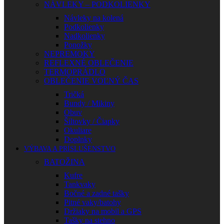
NÁVLEKY – PODKOLIENKY
Návleky na kolená
Podkolienky
Nadkolienky
Ponožky
NEPREMOKY
REFLEXNÉ OBLEČENIE
TERMOPRÁDLO
OBLEČENIE VOĽNÝ ČAS
Tričká
Bundy / Mikiny
Obuv
Šiltovky / Čiapky
Okuliare
Doplnky
VÝBAVA A PRÍSLUŠENSTVO
BATOŽINA
Kufre
Tankvaky
Bočné a zadné tašky
Pitné vaky/batohy
Držiaky na mobil a GPS
Tašky na stehno