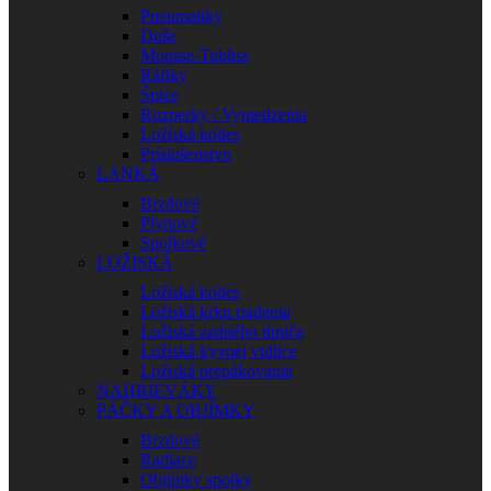
Pneumatiky
Duše
Mousse-Tubliss
Ráfiky
Špice
Rozperky / Vymedzenia
Ložiská kolies
Príslušenstvo
LANKÁ
Brzdové
Plynové
Spojkové
LOŽISKÁ
Ložiská kolies
Ložiská krku riadenia
Ložiská zadného tlmiča
Ložiská kyvnej vidlice
Ložiská prepákovania
NAHRIEVÁKY
PÁČKY A OBJÍMKY
Brzdové
Radiace
Objímky spojky