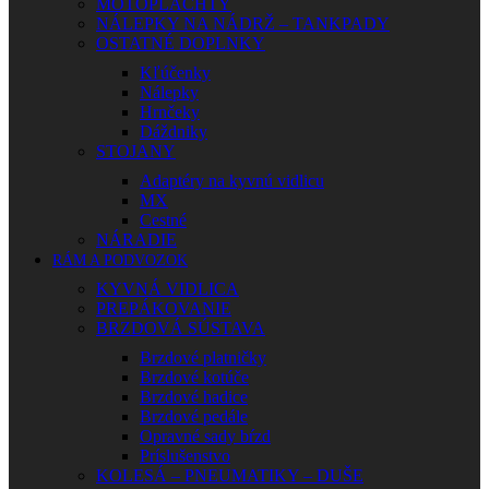
MOTOPLACHTY
NÁLEPKY NA NÁDRŽ – TANKPADY
OSTATNÉ DOPLNKY
Kľúčenky
Nálepky
Hrnčeky
Dáždniky
STOJANY
Adaptéry na kyvnú vidlicu
MX
Cestné
NÁRADIE
RÁM A PODVOZOK
KYVNÁ VIDLICA
PREPÁKOVANIE
BRZDOVÁ SÚSTAVA
Brzdové platničky
Brzdové kotúče
Brzdové hadice
Brzdové pedále
Opravné sady bŕzd
Príslušenstvo
KOLESÁ – PNEUMATIKY – DUŠE