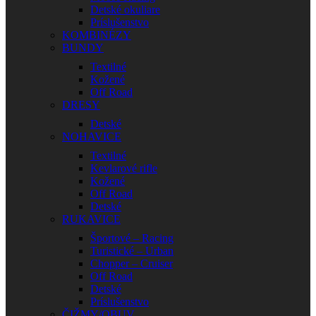
Detské okuliare
Príslušenstvo
KOMBINÉZY
BUNDY
Textilné
Kožené
Off Road
DRESY
Detské
NOHAVICE
Textilné
Kevlarové rifle
Kožené
Off Road
Detské
RUKAVICE
Športové – Racing
Turistické – Urban
Chopper – Cruiser
Off Road
Detské
Príslušenstvo
ČIŽMY/OBUV