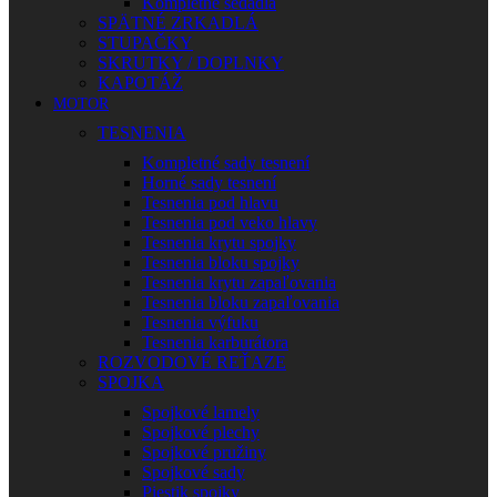
Kompletné sedadlá
SPÄTNÉ ZRKADLÁ
STUPAČKY
SKRUTKY / DOPLNKY
KAPOTÁŽ
MOTOR
TESNENIA
Kompletné sady tesnení
Horné sady tesnení
Tesnenia pod hlavu
Tesnenia pod veko hlavy
Tesnenia krytu spojky
Tesnenia bloku spojky
Tesnenia krytu zapaľovania
Tesnenia bloku zapaľovania
Tesnenia výfuku
Tesnenia karburátora
ROZVODOVÉ REŤAZE
SPOJKA
Spojkové lamely
Spojkové plechy
Spojkové pružiny
Spojkové sady
Piestik spojky