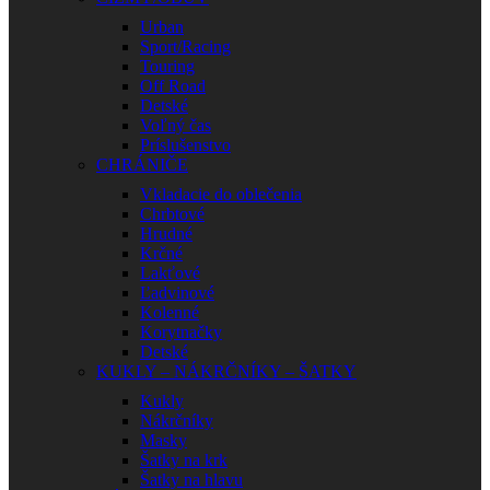
Urban
Sport/Racing
Touring
Off Road
Detské
Voľný čas
Príslušenstvo
CHRÁNIČE
Vkladacie do oblečenia
Chrbtové
Hrudné
Krčné
Lakťové
Ľadvinové
Kolenné
Korytnačky
Detské
KUKLY – NÁKRČNÍKY – ŠATKY
Kukly
Nákrčníky
Masky
Šatky na krk
Šatky na hlavu