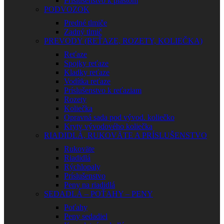
Príslušenstvo k plastom
PODVOZOK
Predné tlmiče
Zadný tlmič
PREVODY (REŤAZE, ROZETY, KOLIEČKA)
Reťaze
Spojky reťaze
Kladky reťaze
Vodítka reťaze
Príslušenstvo k reťaziam
Rozety
Koliečka
Opravná sada pod vývod. koliečko
Kryty vývodového koliečka
RIADIDLÁ, RUKOVÄTE A PRÍSLUŠENSTVO
Rukoväte
Riadidlá
Rýchlopaly
Príslušenstvo
Peny na riadidlá
SEDADLÁ – POŤAHY – PENY
Poťahy
Peny sedadiel