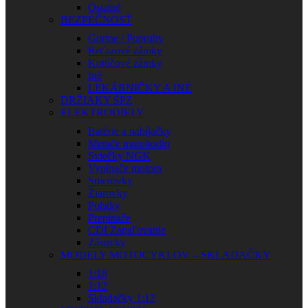
Ostatné
BEZPEČNOSŤ
Gurtne / Popruhy
Reťazové zámky
Kotúčové zámky
Iné
LEKÁRNIČKY A INÉ
DRŽIAKY ŠPZ
ELEKTRODIELY
Batérie a nabíjačky
Merače motohodín
Sviečky NGK
Vypínače motora
Smerovky
Žiarovky
Poistky
Prepínače
CDI Zapaľovanie
Zásuvky
MODELY MOTOCYKLOV – SKLADAČKY
1:18
1:12
Skladačky 1:12