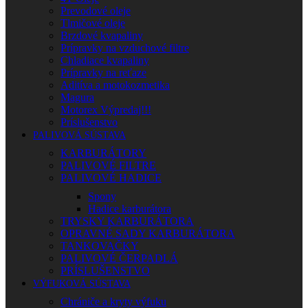
Prevodové oleje
Tlmičové oleje
Brzdové kvapaliny
Prípravky na vzduchové filtre
Chladiace kvapaliny
Prípravky na reťaze
Aditíva a motokozmetika
Magura
Motorex Výpredaj!!!
Príslušenstvo
PALIVOVÁ SÚSTAVA
KARBURÁTORY
PALIVOVÉ FILTRE
PALIVOVÉ HADICE
Spony
Hadice karburátora
TRYSKY KARBURÁTORA
OPRAVNÉ SADY KARBURÁTORA
TANKOVAČKY
PALIVOVÉ ČERPADLÁ
PRÍSLUŠENSTVO
VÝFUKOVÁ SÚSTAVA
Chrániče a kryty výfuku