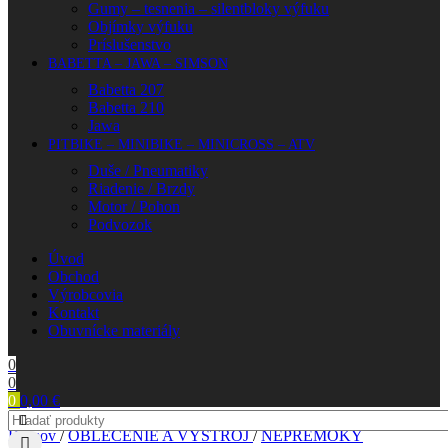
Gumy – tesnenia – silentbloky výfuku
Objímky výfuku
Príslušenstvo
BABETTA – JAWA – SIMSON
Babetta 207
Babetta 210
Jawa
PITBIKE – MINIBIKE – MINICROSS – ATV
Duše / Pneumatiky
Riadenie / Brzdy
Motor / Pohon
Podvozok
Úvod
Obchod
Výrobcovia
Kontakt
Obuvnícke materiály
0
0
0
0,00
€
Domov
/
OBLEČENIE A VÝSTROJ
/
NEPREMOKY