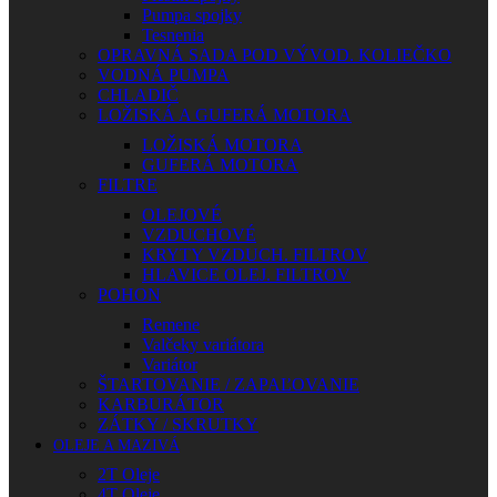
Pumpa spojky
Tesnenia
OPRAVNÁ SADA POD VÝVOD. KOLIEČKO
VODNÁ PUMPA
CHLADIČ
LOŽISKÁ A GUFERÁ MOTORA
LOŽISKÁ MOTORA
GUFERÁ MOTORA
FILTRE
OLEJOVÉ
VZDUCHOVÉ
KRYTY VZDUCH. FILTROV
HLAVICE OLEJ. FILTROV
POHON
Remene
Valčeky variátora
Variátor
ŠTARTOVANIE / ZAPAĽOVANIE
KARBURÁTOR
ZÁTKY / SKRUTKY
OLEJE A MAZIVÁ
2T Oleje
4T Oleje