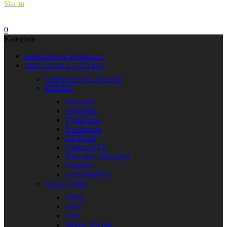
Viac tu
0
Kategórie
DARČEKOVÉ POUKAZY
OBLEČENIE A VÝSTROJ
AIRBAGOVÉ VESTY
PRILBY
Otvorené
Integrálne
Vyklápacie
Preklápacie
Off Road
Enduro/ATV
Náhradné sklá-plexi
Doplnky
Komunikátory
OKULIARE
100%
Scott
Thor
Moose Racing