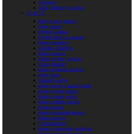
Spojkové
Sada výklopných páčok
PLASTY
Restyle sady plastov
Sady plastov
Predné blatníky
Predné tabuľky a masky
Kryty chladičov
Mriežky chladičov
Kryty airboxu
Zadné (bočné) tabuľky
Zadné blatníky
Kryty predných tlmičov
Kryty rámu
Chrániče páčok
Kryty spojky a zapaľovania
Kryty vodnej pumpy
Kryty kyvnej vidlice
Kryty zadného tlmiča
Kryty motora
Kryty brzdového kotúča
Kryty polepov
Vodítka reťaze
Kryty vývodového koliečka