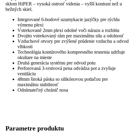
sklom HiPER – vysoká ostrosť videnia – vyšší kontrast než u
bežných skiel.
Integrované 6-bodové uzamykacie jazýčky pre rýchlu
výmenu plexi
Vstrekované 2mm plexi odolné voči nárazu a rozbitiu
Dvojito vstrekovaný rám pre maximálnu silu a odolnosť
Vzduchové otvory pre zvýšené prúdenie vzduchu a odvod
vlhkosti
Technológia kontúrového kompresného tesnenia udržuje
okuliare na mieste
Druhá generácia systému pre odvod potu
Perforovaná 3-vrstvová pena odvádza pot a zvyšuje
ventiláciu
48mm široká páska so silikónovou potlačou pre
maximálnu stabilnosť
Odnímateľný chránič nosa
Parametre produktu