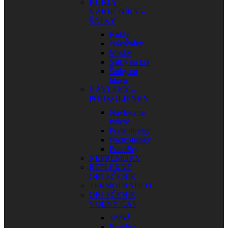
KUKLY –
NÁKRČNÍKY –
ŠATKY
Kukly
Nákrčníky
Masky
Šatky na krk
Šatky na
hlavu
NÁVLEKY –
PODKOLIENKY
Návleky na
kolená
Podkolienky
Nadkolienky
Ponožky
NEPREMOKY
REFLEXNÉ
OBLEČENIE
TERMOPRÁDLO
OBLEČENIE
VOĽNÝ ČAS
Tričká
Bundy /