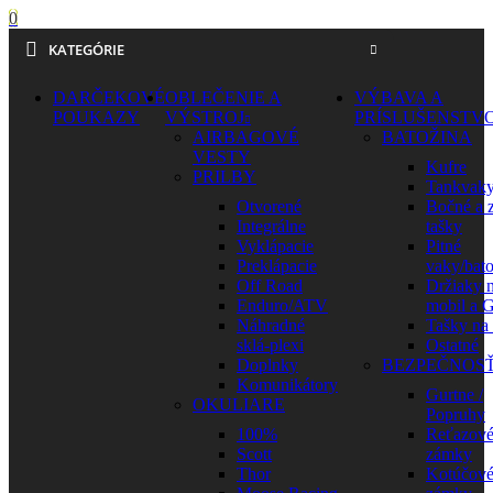
0
KATEGÓRIE
DARČEKOVÉ
OBLEČENIE A
VÝBAVA A
POUKAZY
VÝSTROJ
PRÍSLUŠENSTV
AIRBAGOVÉ
BATOŽINA
VESTY
Kufre
PRILBY
Tankvak
Otvorené
Bočné a 
Integrálne
tašky
Vyklápacie
Pitné
Preklápacie
vaky/bat
Off Road
Držiaky 
Enduro/ATV
mobil a 
Náhradné
Tašky na
sklá-plexi
Ostatné
Doplnky
BEZPEČNOS
Komunikátory
Gurtne /
OKULIARE
Popruhy
100%
Reťazov
Scott
zámky
Thor
Kotúčov