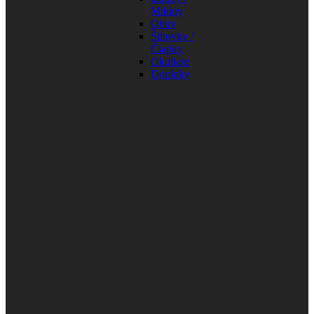
Mikiny
Obuv
Šiltovky /
Čiapky
Okuliare
Doplnky