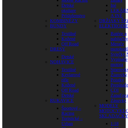
Moose Racing
zámky
Detské
Iné
okuliare
LEKÁR
Príslušenstvo
A INÉ
KOMBINÉZY
DRŽIAKY ŠP
BUNDY
ELEKTRODI
Textilné
Batérie a
Kožené
nabíjačky
Off Road
Merače
DRESY
motohodí
Sviečky
Detské
Vypínače
NOHAVICE
motora
Textilné
Smerovk
Kevlarové
Žiarovky
rifle
Poistky
Kožené
Prepínač
Off Road
CDI
Detské
Zapaľova
RUKAVICE
Zásuvky
MODELY
Športové –
MOTOCYKLO
Racing
SKLADAČK
Turistické –
Urban
1:18