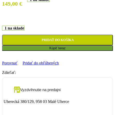
149,00
€
1 na sklade
PRIDAŤ DO KOŠÍKA
Kúpiť teraz
Porovnať
Pridať do obľúbených
Zdieľať:
Vyzdvihnutie na predajni
Uherecká 380/129, 958 03 Malé Uherce