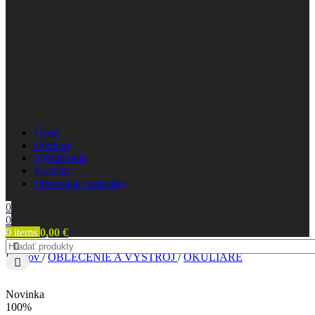
Úvod
Obchod
Výrobcovia
Kontakt
Obuvnícke materiály
0
0
0
items
0,00
€
Domov
/
OBLEČENIE A VÝSTROJ
/
OKULIARE
Novinka
100%