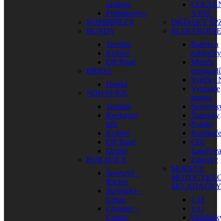
okuliare
LEKÁR
Príslušenstvo
A INÉ
KOMBINÉZY
DRŽIAKY ŠP
BUNDY
ELEKTRODI
Textilné
Batérie a
Kožené
nabíjačky
Off Road
Merače
DRESY
motohodí
Sviečky
Detské
Vypínače
NOHAVICE
motora
Textilné
Smerovk
Kevlarové
Žiarovky
rifle
Poistky
Kožené
Prepínač
Off Road
CDI
Detské
Zapaľova
RUKAVICE
Zásuvky
MODELY
Športové –
MOTOCYKLO
Racing
SKLADAČK
Turistické –
Urban
1:18
Chopper –
1:12
Cruiser
Skladačk