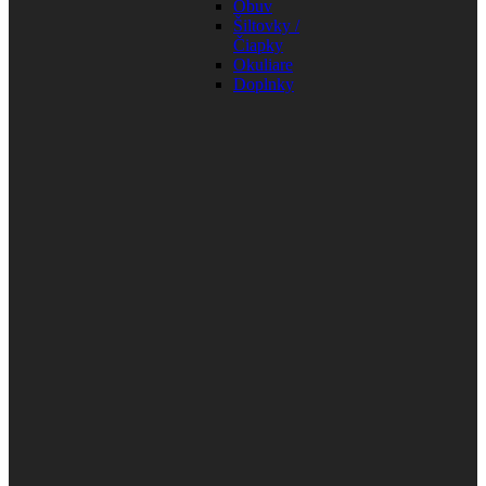
Obuv
Šiltovky /
Čiapky
Okuliare
Doplnky