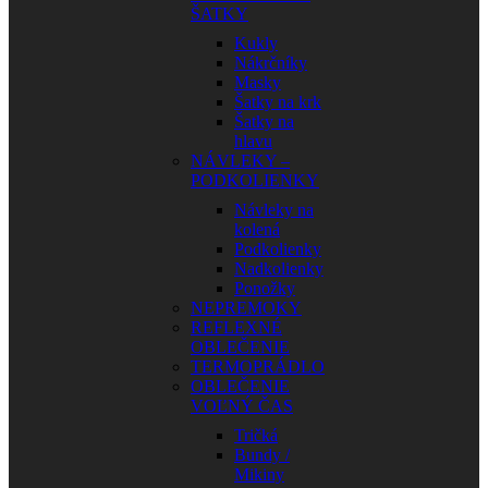
ŠATKY
Kukly
Nákrčníky
Masky
Šatky na krk
Šatky na
hlavu
NÁVLEKY –
PODKOLIENKY
Návleky na
kolená
Podkolienky
Nadkolienky
Ponožky
NEPREMOKY
REFLEXNÉ
OBLEČENIE
TERMOPRÁDLO
OBLEČENIE
VOĽNÝ ČAS
Tričká
Bundy /
Mikiny