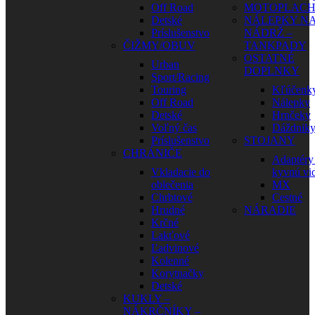
Off Road
MOTOPLAC
Detské
NÁLEPKY N
Príslušenstvo
NÁDRŽ –
ČIŽMY/OBUV
TANKPADY
OSTATNÉ
Urban
DOPLNKY
Sport/Racing
Touring
Kľúčenk
Off Road
Nálepky
Detské
Hrnčeky
Voľný čas
Dáždnik
Príslušenstvo
STOJANY
CHRÁNIČE
Adaptéry
Vkladacie do
kyvnú vid
oblečenia
MX
Chrbtové
Cestné
Hrudné
NÁRADIE
Krčné
Lakťové
Ľadvinové
Kolenné
Korytnačky
Detské
KUKLY –
NÁKRČNÍKY –