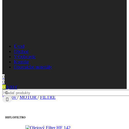
Úvod
Obchod
Výrobcovia
Kontakt
Obuvnícke materiály
0
0
0
0,00
€
Domov
/
MOTOR
/
FILTRE
HIFLOFILTRO