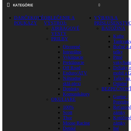
KATEGÓRIE
DARČEKOVÉ
OBLEČENIE A
VÝBAVA A
POUKAZY
VÝSTROJ
PRÍSLUŠENSTV
AIRBAGOVÉ
BATOŽINA
VESTY
Kufre
PRILBY
Tankvak
Otvorené
Bočné a 
Integrálne
tašky
Vyklápacie
Pitné
Preklápacie
vaky/bat
Off Road
Držiaky 
Enduro/ATV
mobil a 
Náhradné
Tašky na
sklá-plexi
Ostatné
Doplnky
BEZPEČNOS
Komunikátory
Gurtne /
OKULIARE
Popruhy
100%
Reťazov
Scott
zámky
Thor
Kotúčov
Moose Racing
zámky
Detské
Iné