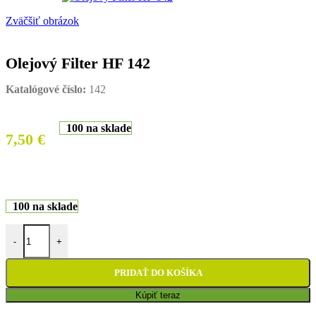
Zväčšiť obrázok
Olejový Filter HF 142
Katalógové číslo:
142
100 na sklade
7,50
€
100 na sklade
množstvo Olejový Filter HF 142
-
+
PRIDAŤ DO KOŠÍKA
Kúpiť teraz