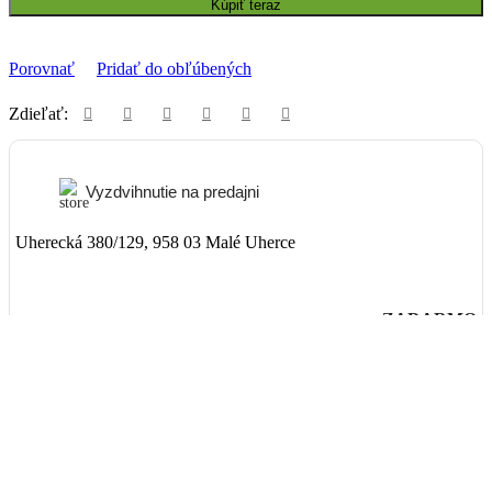
Kúpiť teraz
Porovnať
Pridať do obľúbených
Zdieľať:
Vyzdvihnutie na predajni
Uherecká 380/129, 958 03 Malé Uherce
ZADARMO
Packeta
Nad 99€ doručenie ZADARMO