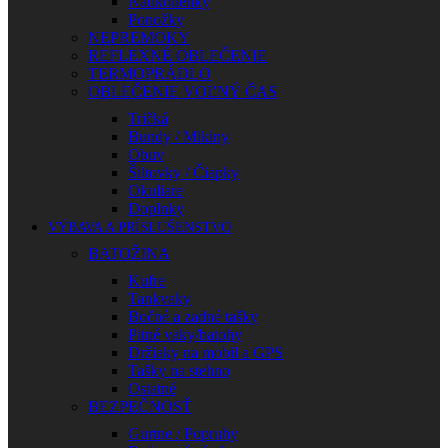
Nadkolienky
Ponožky
NEPREMOKY
REFLEXNÉ OBLEČENIE
TERMOPRÁDLO
OBLEČENIE VOĽNÝ ČAS
Tričká
Bundy / Mikiny
Obuv
Šiltovky / Čiapky
Okuliare
Doplnky
VÝBAVA A PRÍSLUŠENSTVO
BATOŽINA
Kufre
Tankvaky
Bočné a zadné tašky
Pitné vaky/batohy
Držiaky na mobil a GPS
Tašky na stehno
Ostatné
BEZPEČNOSŤ
Gurtne / Popruhy