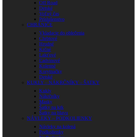
Off Road
Detské
Voľný čas
Príslušenstvo
CHRÁNIČE
Vkladacie do oblečenia
Chrbtové
Hrudné
Krčné
Lakťové
Ľadvinové
Kolenné
Korytnačky
Detské
KUKLY – NÁKRČNÍKY – ŠATKY
Kukly
Nákrčníky
Masky
Šatky na krk
Šatky na hlavu
NÁVLEKY – PODKOLIENKY
Návleky na kolená
Podkolienky