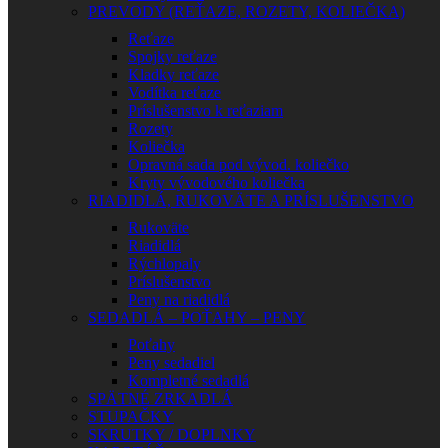
PREVODY (REŤAZE, ROZETY, KOLIEČKA)
Reťaze
Spojky reťaze
Kladky reťaze
Vodítka reťaze
Príslušenstvo k reťaziam
Rozety
Koliečka
Opravná sada pod vývod. koliečko
Kryty vývodového koliečka
RIADIDLÁ, RUKOVÄTE A PRÍSLUŠENSTVO
Rukoväte
Riadidlá
Rýchlopaly
Príslušenstvo
Peny na riadidlá
SEDADLÁ – POŤAHY – PENY
Poťahy
Peny sedadiel
Kompletné sedadlá
SPÄTNÉ ZRKADLÁ
STUPAČKY
SKRUTKY / DOPLNKY