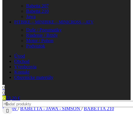
Babetta 207
Babetta 210
Jawa
PITBIKE – MINIBIKE – MINICROSS – ATV
Duše / Pneumatiky
Riadenie / Brzdy
Motor / Pohon
Podvozok
Úvod
Obchod
Výrobcovia
Kontakt
Obuvnícke materiály
0
0
6
53,20
€
Domov
/
BABETTA - JAWA - SIMSON
/
BABETTA 210