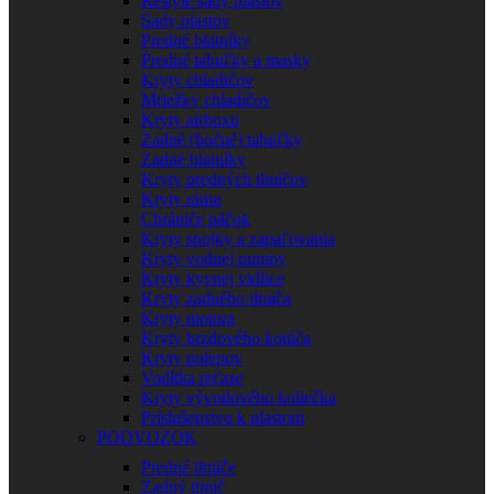
Restyle sady plastov
Sady plastov
Predné blatníky
Predné tabuľky a masky
Kryty chladičov
Mriežky chladičov
Kryty airboxu
Zadné (bočné) tabuľky
Zadné blatníky
Kryty predných tlmičov
Kryty rámu
Chrániče páčok
Kryty spojky a zapaľovania
Kryty vodnej pumpy
Kryty kyvnej vidlice
Kryty zadného tlmiča
Kryty motora
Kryty brzdového kotúča
Kryty polepov
Vodítka reťaze
Kryty vývodového koliečka
Príslušenstvo k plastom
PODVOZOK
Predné tlmiče
Zadný tlmič