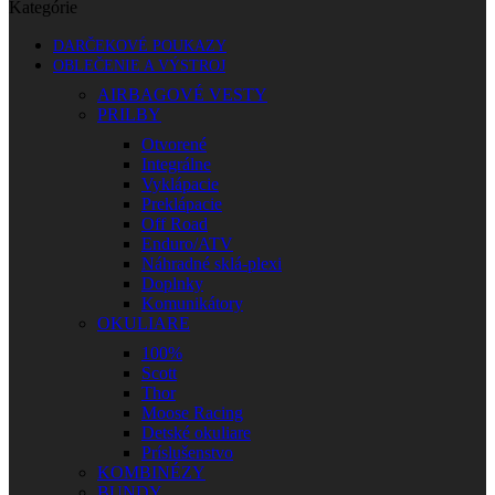
Kategórie
DARČEKOVÉ POUKAZY
OBLEČENIE A VÝSTROJ
AIRBAGOVÉ VESTY
PRILBY
Otvorené
Integrálne
Vyklápacie
Preklápacie
Off Road
Enduro/ATV
Náhradné sklá-plexi
Doplnky
Komunikátory
OKULIARE
100%
Scott
Thor
Moose Racing
Detské okuliare
Príslušenstvo
KOMBINÉZY
BUNDY