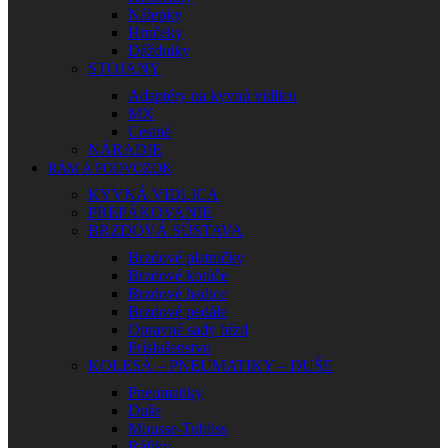
Nálepky
Hrnčeky
Dáždniky
STOJANY
Adaptéry na kyvnú vidlicu
MX
Cestné
NÁRADIE
RÁM A PODVOZOK
KYVNÁ VIDLICA
PREPÁKOVANIE
BRZDOVÁ SÚSTAVA
Brzdové platničky
Brzdové kotúče
Brzdové hadice
Brzdové pedále
Opravné sady bŕzd
Príslušenstvo
KOLESÁ – PNEUMATIKY – DUŠE
Pneumatiky
Duše
Mousse-Tubliss
Ráfiky