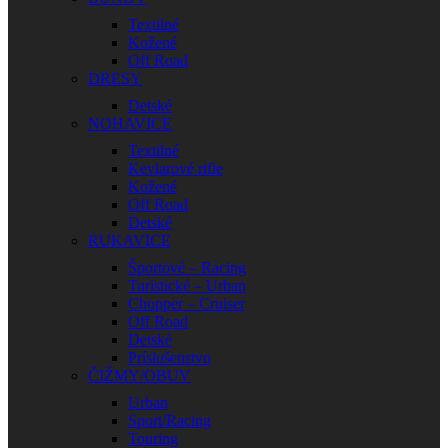
Textilné
Kožené
Off Road
DRESY
Detské
NOHAVICE
Textilné
Kevlarové rifle
Kožené
Off Road
Detské
RUKAVICE
Športové – Racing
Turistické – Urban
Chopper – Cruiser
Off Road
Detské
Príslušenstvo
ČIŽMY/OBUV
Urban
Sport/Racing
Touring