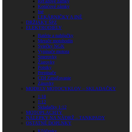
Reťazové zámky
Kotúčové zámky
Iné
LEKÁRNIČKY A INÉ
DRŽIAKY ŠPZ
ELEKTRODIELY
Batérie a nabíjačky
Merače motohodín
Sviečky NGK
Vypínače motora
Smerovky
Žiarovky
Poistky
Prepínače
CDI Zapaľovanie
Zásuvky
MODELY MOTOCYKLOV – SKLADAČKY
1:18
1:12
Skladačky 1:12
MOTOPLACHTY
NÁLEPKY NA NÁDRŽ – TANKPADY
OSTATNÉ DOPLNKY
Kľúčenky