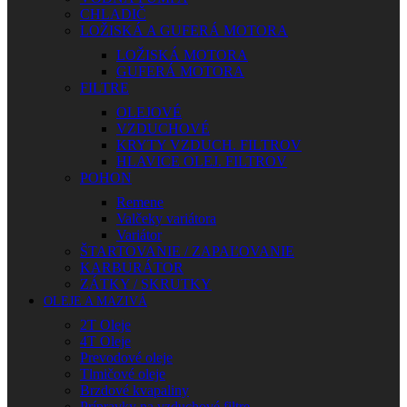
CHLADIČ
LOŽISKÁ A GUFERÁ MOTORA
LOŽISKÁ MOTORA
GUFERÁ MOTORA
FILTRE
OLEJOVÉ
VZDUCHOVÉ
KRYTY VZDUCH. FILTROV
HLAVICE OLEJ. FILTROV
POHON
Remene
Valčeky variátora
Variátor
ŠTARTOVANIE / ZAPAĽOVANIE
KARBURÁTOR
ZÁTKY / SKRUTKY
OLEJE A MAZIVÁ
2T Oleje
4T Oleje
Prevodové oleje
Tlmičové oleje
Brzdové kvapaliny
Prípravky na vzduchové filtre