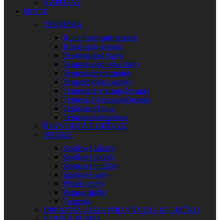
KAPOTÁŽ
MOTOR
TESNENIA
Kompletné sady tesnení
Horné sady tesnení
Tesnenia pod hlavu
Tesnenia pod veko hlavy
Tesnenia krytu spojky
Tesnenia bloku spojky
Tesnenia krytu zapaľovania
Tesnenia bloku zapaľovania
Tesnenia výfuku
Tesnenia karburátora
ROZVODOVÉ REŤAZE
SPOJKA
Spojkové lamely
Spojkové plechy
Spojkové pružiny
Spojkové sady
Piestik spojky
Pumpa spojky
Tesnenia
OPRAVNÁ SADA POD VÝVOD. KOLIEČKO
VODNÁ PUMPA