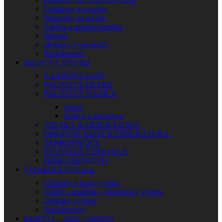
Chladiace kvapaliny
Prípravky na reťaze
Aditíva a motokozmetika
Magura
Motorex Výpredaj!!!
Príslušenstvo
PALIVOVÁ SÚSTAVA
KARBURÁTORY
PALIVOVÉ FILTRE
PALIVOVÉ HADICE
Spony
Hadice karburátora
TRYSKY KARBURÁTORA
OPRAVNÉ SADY KARBURÁTORA
TANKOVAČKY
PALIVOVÉ ČERPADLÁ
PRÍSLUŠENSTVO
VÝFUKOVÁ SÚSTAVA
Chrániče a kryty výfuku
Gumy – tesnenia – silentbloky výfuku
Objímky výfuku
Príslušenstvo
BABETTA – JAWA – SIMSON