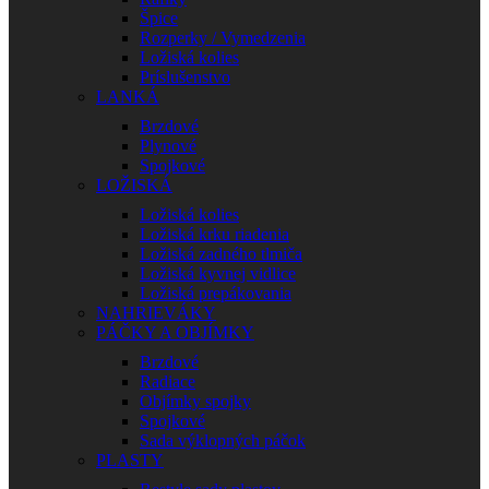
Špice
Rozperky / Vymedzenia
Ložiská kolies
Príslušenstvo
LANKÁ
Brzdové
Plynové
Spojkové
LOŽISKÁ
Ložiská kolies
Ložiská krku riadenia
Ložiská zadného tlmiča
Ložiská kyvnej vidlice
Ložiská prepákovania
NAHRIEVÁKY
PÁČKY A OBJÍMKY
Brzdové
Radiace
Objímky spojky
Spojkové
Sada výklopných páčok
PLASTY