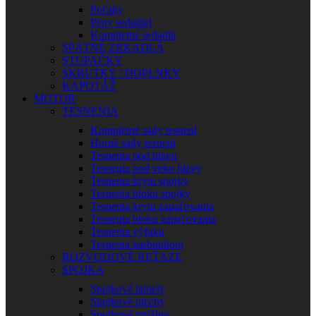
Poťahy
Peny sedadiel
Kompletné sedadlá
SPÄTNÉ ZRKADLÁ
STUPAČKY
SKRUTKY / DOPLNKY
KAPOTÁŽ
MOTOR
TESNENIA
Kompletné sady tesnení
Horné sady tesnení
Tesnenia pod hlavu
Tesnenia pod veko hlavy
Tesnenia krytu spojky
Tesnenia bloku spojky
Tesnenia krytu zapaľovania
Tesnenia bloku zapaľovania
Tesnenia výfuku
Tesnenia karburátora
ROZVODOVÉ REŤAZE
SPOJKA
Spojkové lamely
Spojkové plechy
Spojkové pružiny