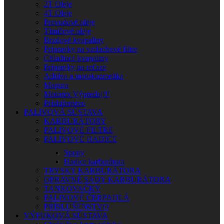
2T Oleje
4T Oleje
Prevodové oleje
Tlmičové oleje
Brzdové kvapaliny
Prípravky na vzduchové filtre
Chladiace kvapaliny
Prípravky na reťaze
Aditíva a motokozmetika
Magura
Motorex Výpredaj!!!
Príslušenstvo
PALIVOVÁ SÚSTAVA
KARBURÁTORY
PALIVOVÉ FILTRE
PALIVOVÉ HADICE
Spony
Hadice karburátora
TRYSKY KARBURÁTORA
OPRAVNÉ SADY KARBURÁTORA
TANKOVAČKY
PALIVOVÉ ČERPADLÁ
PRÍSLUŠENSTVO
VÝFUKOVÁ SÚSTAVA