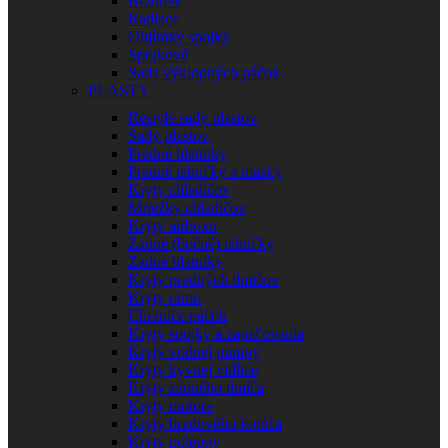
Brzdové
Radiace
Objímky spojky
Spojkové
Sada výklopných páčok
PLASTY
Restyle sady plastov
Sady plastov
Predné blatníky
Predné tabuľky a masky
Kryty chladičov
Mriežky chladičov
Kryty airboxu
Zadné (bočné) tabuľky
Zadné blatníky
Kryty predných tlmičov
Kryty rámu
Chrániče páčok
Kryty spojky a zapaľovania
Kryty vodnej pumpy
Kryty kyvnej vidlice
Kryty zadného tlmiča
Kryty motora
Kryty brzdového kotúča
Kryty polepov