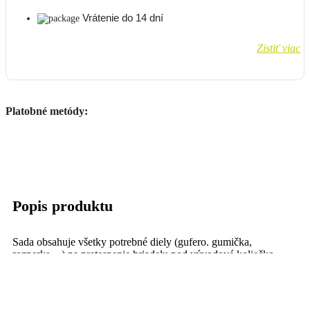
Vrátenie do 14 dní
Zistiť viac
Platobné metódy:
Popis produktu
Sada obsahuje všetky potrebné diely (gufero. gumička,
rozperka…) na pretesnenie hriadelu pod vývodové koliečko.
Pasuje na:
KAWASAKI KXF 250 (2014-)