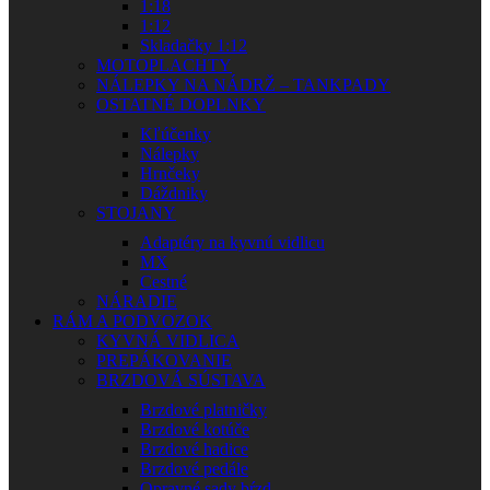
1:18
1:12
Skladačky 1:12
MOTOPLACHTY
NÁLEPKY NA NÁDRŽ – TANKPADY
OSTATNÉ DOPLNKY
Kľúčenky
Nálepky
Hrnčeky
Dáždniky
STOJANY
Adaptéry na kyvnú vidlicu
MX
Cestné
NÁRADIE
RÁM A PODVOZOK
KYVNÁ VIDLICA
PREPÁKOVANIE
BRZDOVÁ SÚSTAVA
Brzdové platničky
Brzdové kotúče
Brzdové hadice
Brzdové pedále
Opravné sady bŕzd