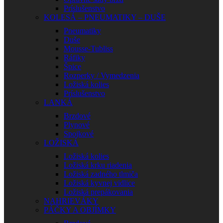
Príslušenstvo
KOLESÁ – PNEUMATIKY – DUŠE
Pneumatiky
Duše
Mousse-Tubliss
Ráfiky
Špice
Rozperky / Vymedzenia
Ložiská kolies
Príslušenstvo
LANKÁ
Brzdové
Plynové
Spojkové
LOŽISKÁ
Ložiská kolies
Ložiská krku riadenia
Ložiská zadného tlmiča
Ložiská kyvnej vidlice
Ložiská prepákovania
NAHRIEVÁKY
PÁČKY A OBJÍMKY