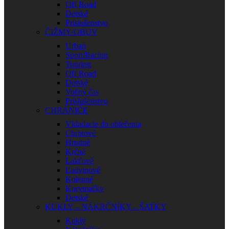
Off Road
Detské
Príslušenstvo
ČIŽMY/OBUV
Urban
Sport/Racing
Touring
Off Road
Detské
Voľný čas
Príslušenstvo
CHRÁNIČE
Vkladacie do oblečenia
Chrbtové
Hrudné
Krčné
Lakťové
Ľadvinové
Kolenné
Korytnačky
Detské
KUKLY – NÁKRČNÍKY – ŠATKY
Kukly