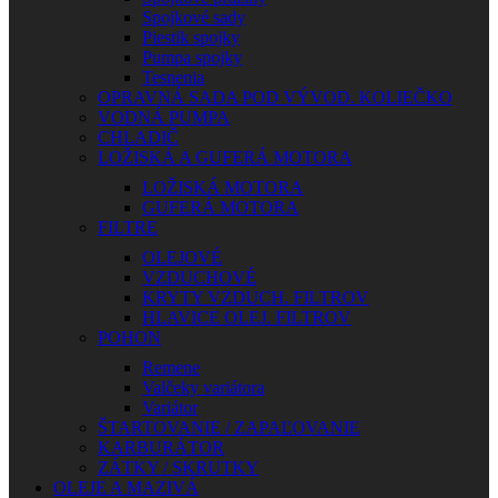
Spojkové sady
Piestik spojky
Pumpa spojky
Tesnenia
OPRAVNÁ SADA POD VÝVOD. KOLIEČKO
VODNÁ PUMPA
CHLADIČ
LOŽISKÁ A GUFERÁ MOTORA
LOŽISKÁ MOTORA
GUFERÁ MOTORA
FILTRE
OLEJOVÉ
VZDUCHOVÉ
KRYTY VZDUCH. FILTROV
HLAVICE OLEJ. FILTROV
POHON
Remene
Valčeky variátora
Variátor
ŠTARTOVANIE / ZAPAĽOVANIE
KARBURÁTOR
ZÁTKY / SKRUTKY
OLEJE A MAZIVÁ