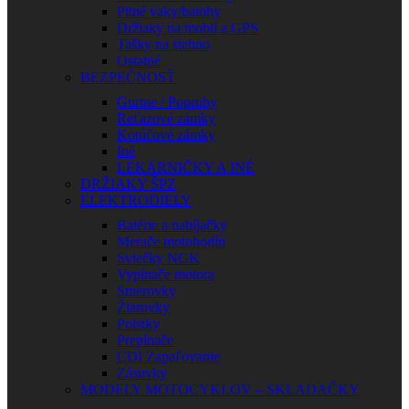
Pitné vaky/batohy
Držiaky na mobil a GPS
Tašky na stehno
Ostatné
BEZPEČNOSŤ
Gurtne / Popruhy
Reťazové zámky
Kotúčové zámky
Iné
LEKÁRNIČKY A INÉ
DRŽIAKY ŠPZ
ELEKTRODIELY
Batérie a nabíjačky
Merače motohodín
Sviečky NGK
Vypínače motora
Smerovky
Žiarovky
Poistky
Prepínače
CDI Zapaľovanie
Zásuvky
MODELY MOTOCYKLOV – SKLADAČKY