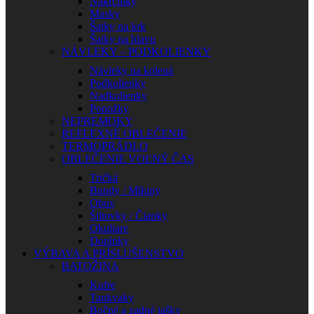
Nákrčníky
Masky
Šatky na krk
Šatky na hlavu
NÁVLEKY – PODKOLIENKY
Návleky na kolená
Podkolienky
Nadkolienky
Ponožky
NEPREMOKY
REFLEXNÉ OBLEČENIE
TERMOPRÁDLO
OBLEČENIE VOĽNÝ ČAS
Tričká
Bundy / Mikiny
Obuv
Šiltovky / Čiapky
Okuliare
Doplnky
VÝBAVA A PRÍSLUŠENSTVO
BATOŽINA
Kufre
Tankvaky
Bočné a zadné tašky