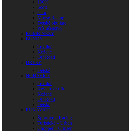
100%
Scott
Thor
Moose Racing
Detské okuliare
Príslušenstvo
KOMBINÉZY
BUNDY
Textilné
Kožené
Off Road
DRESY
Detské
NOHAVICE
Textilné
Kevlarové rifle
Kožené
Off Road
Detské
RUKAVICE
Športové – Racing
Turistické – Urban
Chopper – Cruiser