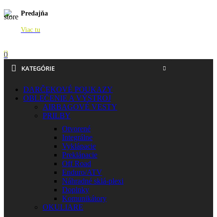
Predajňa
Viac tu
0
KATEGÓRIE
DARČEKOVÉ POUKAZY
OBLEČENIE A VÝSTROJ
AIRBAGOVÉ VESTY
PRILBY
Otvorené
Integrálne
Vyklápacie
Preklápacie
Off Road
Enduro/ATV
Náhradné sklá-plexi
Doplnky
Komunikátory
OKULIARE