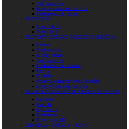
Vodítka reťaze
Kryty vývodového koliečka
Príslušenstvo k plastom
PODVOZOK
Predné tlmiče
Zadný tlmič
PREVODY (REŤAZE, ROZETY, KOLIEČKA)
Reťaze
Spojky reťaze
Kladky reťaze
Vodítka reťaze
Príslušenstvo k reťaziam
Rozety
Koliečka
Opravná sada pod vývod. koliečko
Kryty vývodového koliečka
RIADIDLÁ, RUKOVÄTE A PRÍSLUŠENSTVO
Rukoväte
Riadidlá
Rýchlopaly
Príslušenstvo
Peny na riadidlá
SEDADLÁ – POŤAHY – PENY