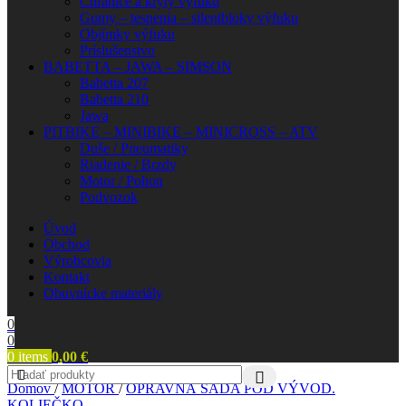
Chrániče a kryty výfuku
Gumy – tesnenia – silentbloky výfuku
Objímky výfuku
Príslušenstvo
BABETTA – JAWA – SIMSON
Babetta 207
Babetta 210
Jawa
PITBIKE – MINIBIKE – MINICROSS – ATV
Duše / Pneumatiky
Riadenie / Brzdy
Motor / Pohon
Podvozok
Úvod
Obchod
Výrobcovia
Kontakt
Obuvnícke materiály
0
0
0
items
0,00
€
Domov
/
MOTOR
/
OPRAVNÁ SADA POD VÝVOD.
KOLIEČKO