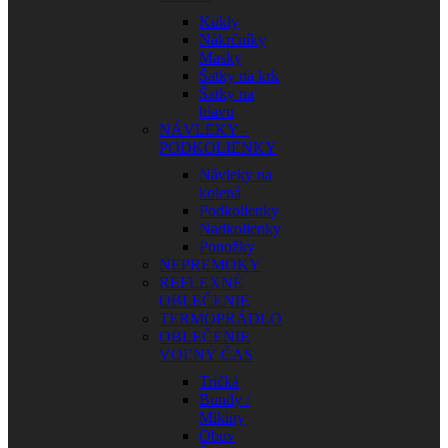
Kukly
Nákrčníky
Masky
Šatky na krk
Šatky na
hlavu
NÁVLEKY –
PODKOLIENKY
Návleky na
kolená
Podkolienky
Nadkolienky
Ponožky
NEPREMOKY
REFLEXNÉ
OBLEČENIE
TERMOPRÁDLO
OBLEČENIE
VOĽNÝ ČAS
Tričká
Bundy /
Mikiny
Obuv