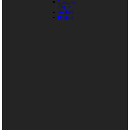
Šiltovky /
Čiapky
Okuliare
Doplnky