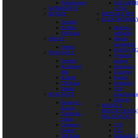
Príslušenstvo
LEKÁRNI
KOMBINÉZY
A INÉ
BUNDY
DRŽIAKY ŠPZ
ELEKTRODIEL
Textilné
Kožené
Batérie a
Off Road
nabíjačky
DRESY
Merače
motohodín
Detské
Sviečky N
NOHAVICE
Vypínače
Textilné
motora
Kevlarové
Smerovky
rifle
Žiarovky
Kožené
Poistky
Off Road
Prepínače
Detské
CDI
RUKAVICE
Zapaľovani
Zásuvky
Športové –
MODELY
Racing
MOTOCYKLOV
Turistické –
SKLADAČKY
Urban
Chopper –
1:18
Cruiser
1:12
Off Road
Skladačky 1