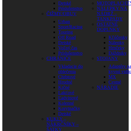
Detské
MOTOPLACHT
Príslušenstvo
NÁLEPKY NA
ČIŽMY/OBUV
NÁDRŽ –
TANKPADY
Urban
OSTATNÉ
Sport/Racing
DOPLNKY
Touring
Off Road
Kľúčenky
Detské
Nálepky
Voľný čas
Hrnčeky
Príslušenstvo
Dáždniky
CHRÁNIČE
STOJANY
Vkladacie do
Adaptéry n
oblečenia
kyvnú vidli
Chrbtové
MX
Hrudné
Cestné
Krčné
NÁRADIE
Lakťové
Ľadvinové
Kolenné
Korytnačky
Detské
KUKLY –
NÁKRČNÍKY –
ŠATKY