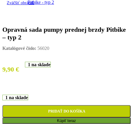
Zväčšiť obrázok
Opravná sada pumpy prednej brzdy Pitbike
– typ 2
Katalógové číslo:
56020
1 na sklade
9,90
€
1 na sklade
PRIDAŤ DO KOŠÍKA
Kúpiť teraz