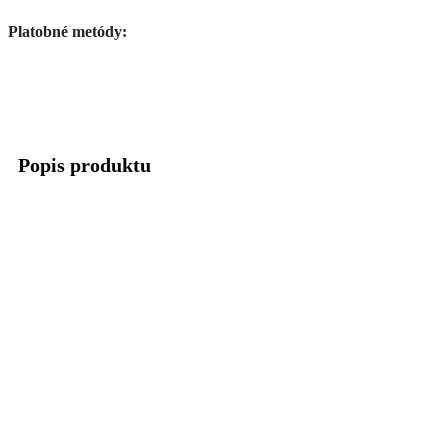
Platobné metódy:
Popis produktu
Opravná sada brzdovej pumpy typ 2.
Priemer kovovej časti: 9,8mm/12,6mm/12,5mm – gumičky
cca 13,5mm
Parametre produktu