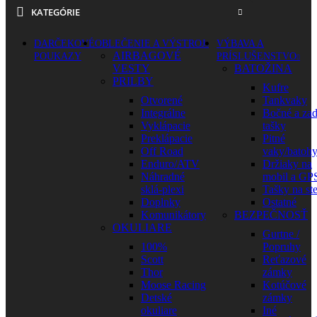
KATEGÓRIE
DARČEKOVÉ
OBLEČENIE A VÝSTROJ
VÝBAVA A
AIRBAGOVÉ
POUKAZY
PRÍSLUŠENSTVO
VESTY
BATOŽINA
PRILBY
Kufre
Otvorené
Tankvaky
Integrálne
Bočné a za
Vyklápacie
tašky
Preklápacie
Pitné
Off Road
vaky/batoh
Enduro/ATV
Držiaky na
Náhradné
mobil a GP
sklá-plexi
Tašky na st
Doplnky
Ostatné
Komunikátory
BEZPEČNOSŤ
OKULIARE
Gurtne /
100%
Popruhy
Scott
Reťazové
Thor
zámky
Moose Racing
Kotúčové
Detské
zámky
okuliare
Iné