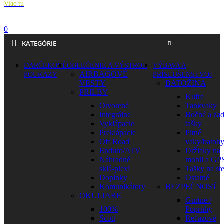
Viac tu
0
KATEGÓRIE
DARČEKOVÉ
OBLEČENIE A VÝSTROJ
VÝBAVA A
AIRBAGOVÉ
POUKAZY
PRÍSLUŠENSTVO
VESTY
BATOŽINA
PRILBY
Kufre
Otvorené
Tankvaky
Integrálne
Bočné a za
Vyklápacie
tašky
Preklápacie
Pitné
Off Road
vaky/batoh
Enduro/ATV
Držiaky na
Náhradné
mobil a GP
sklá-plexi
Tašky na st
Doplnky
Ostatné
Komunikátory
BEZPEČNOSŤ
OKULIARE
Gurtne /
100%
Popruhy
Scott
Reťazové