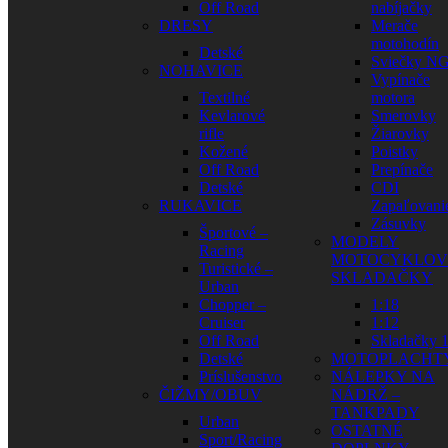
Off Road
nabíjačky
DRESY
Merače
motohodín
Detské
Sviečky N
NOHAVICE
Vypínače
Textilné
motora
Kevlarové
Smerovky
rifle
Žiarovky
Kožené
Poistky
Off Road
Prepínače
Detské
CDI
RUKAVICE
Zapaľovani
Zásuvky
Športové –
MODELY
Racing
MOTOCYKLOV
Turistické –
SKLADAČKY
Urban
Chopper –
1:18
Cruiser
1:12
Off Road
Skladačky 1
Detské
MOTOPLACHT
Príslušenstvo
NÁLEPKY NA
ČIŽMY/OBUV
NÁDRŽ –
TANKPADY
Urban
OSTATNÉ
Sport/Racing