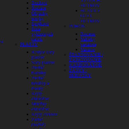
VZDUCH.
Brzdové
FILTROV
Radiace
HLAVICE
Objímky
OLEJ.
spojky
FILTROV
Spojkové
POHON
Sada
výklopných
Remene
a
páčok
Valčeky
cu
PLASTY
variátora
Variátor
Restyle sady
ŠTARTOVANIE /
plastov
ZAPAĽOVANIE
Sady plastov
KARBURÁTOR
Predné
ZÁTKY /
blatníky
SKRUTKY
Predné
tabuľky a
masky
Kryty
chladičov
Mriežky
chladičov
Kryty airboxu
Zadné
(bočné)