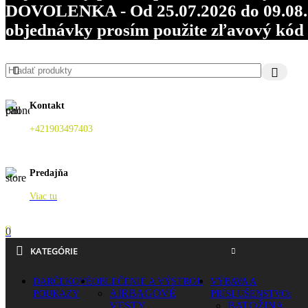
DOVOLENKA - Od 25.07.2026 do 09.08.202
objednávky prosím použite zľavový kó
Kontakt
+421903497403
Predajňa
Viac tu
0
KATEGÓRIE
DARČEKOVÉ
OBLEČENIE A VÝSTROJ
VÝBAVA A
AIRBAGOVÉ
POUKAZY
PRÍSLUŠENSTVO
VESTY
BATOŽINA