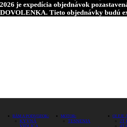
6 je expedícia objednávok pozastavená p
d DOVOLENKA. Tieto objednávky budú ex
RÁM A PODVOZOK
MOTOR
OLEJE 
KYVNÁ
TESNENIA
2T 
VIDLICA
4T 