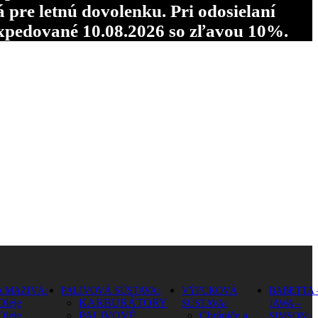
re letnú dovolenku. Pri odosielaní
pedované 10.08.2026 so zľavou 10%.
A MAZIVÁ
PALIVOVÁ SÚSTAVA
VÝFUKOVÁ
BABETTA 
Oleje
KARBURÁTORY
SÚSTAVA
JAWA –
Oleje
PALIVOVÉ
Chrániče a
SIMSON