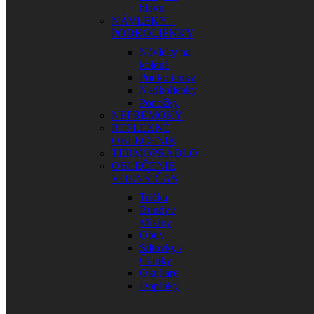
hlavu
NÁVLEKY –
PODKOLIENKY
Návleky na
kolená
Podkolienky
Nadkolienky
Ponožky
NEPREMOKY
REFLEXNÉ
OBLEČENIE
TERMOPRÁDLO
OBLEČENIE
VOĽNÝ ČAS
Tričká
Bundy /
Mikiny
Obuv
Šiltovky /
Čiapky
Okuliare
Doplnky