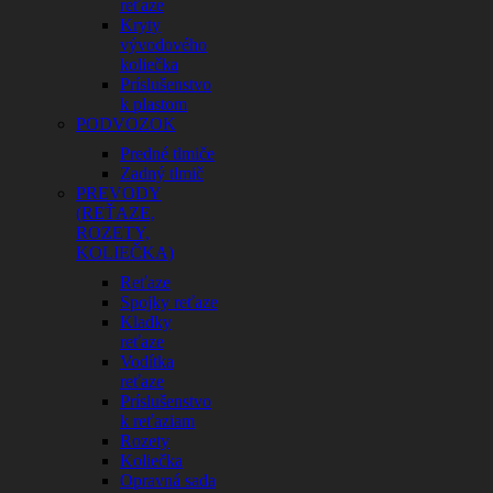
reťaze
Kryty
vývodového
koliečka
Príslušenstvo
k plastom
PODVOZOK
Predné tlmiče
Zadný tlmič
PREVODY
(REŤAZE,
ROZETY,
KOLIEČKA)
Reťaze
Spojky reťaze
Kladky
reťaze
Vodítka
reťaze
Príslušenstvo
k reťaziam
Rozety
Koliečka
Opravná sada