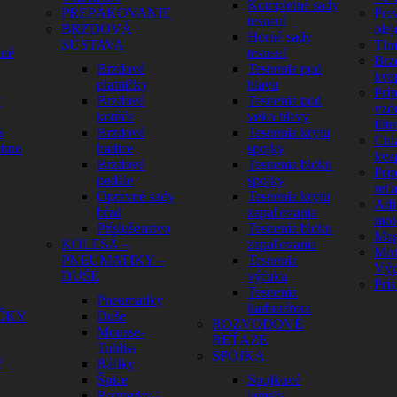
Kompletné sady
PREPÁKOVANIE
Pre
tesnení
BRZDOVÁ
olej
Horné sady
SÚSTAVA
Tlm
dné
tesnení
Brz
Brzdové
Tesnenia pod
kva
platničky
hlavu
Prí
y
Brzdové
Tesnenia pod
vzd
kotúče
veko hlavy
filtr
S
Brzdové
Tesnenia krytu
Chl
ehno
hadice
spojky
kva
Brzdové
Tesnenia bloku
Prí
pedále
spojky
reť
Opravné sady
Tesnenia krytu
Adit
bŕzd
zapaľovania
mot
Príslušenstvo
Tesnenia bloku
Mag
KOLESÁ –
zapaľovania
Mot
PNEUMATIKY –
Tesnenia
Výp
DUŠE
výfuku
Prís
Tesnenia
Pneumatiky
karburátora
ČKY
Duše
ROZVODOVÉ
Mousse-
REŤAZE
Tubliss
SPOJKA
Y
Ráfiky
Špice
Spojkové
Rozperky /
lamely