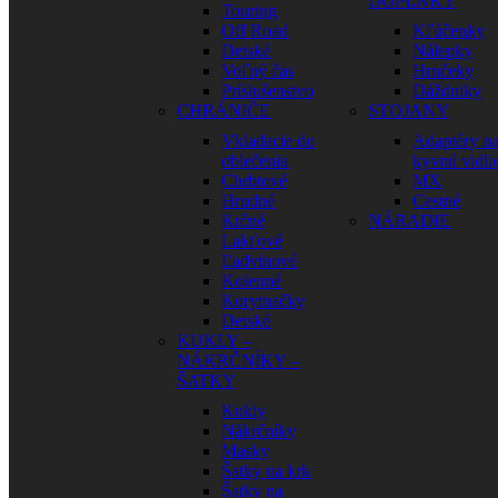
DOPLNKY
Touring
Off Road
Kľúčenky
Detské
Nálepky
Voľný čas
Hrnčeky
Príslušenstvo
Dáždniky
CHRÁNIČE
STOJANY
Vkladacie do
Adaptéry n
oblečenia
kyvnú vidli
Chrbtové
MX
Hrudné
Cestné
Krčné
NÁRADIE
Lakťové
Ľadvinové
Kolenné
Korytnačky
Detské
KUKLY –
NÁKRČNÍKY –
ŠATKY
Kukly
Nákrčníky
Masky
Šatky na krk
Šatky na