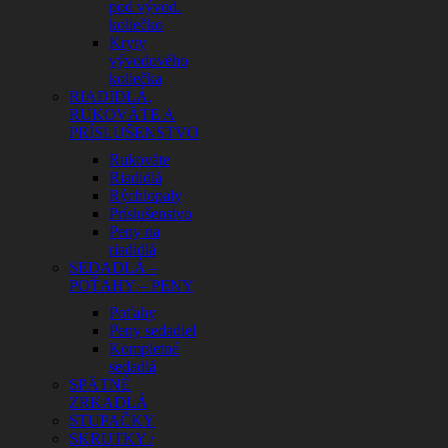
pod vývod.
koliečko
Kryty
vývodového
koliečka
RIADIDLÁ,
RUKOVÄTE A
PRÍSLUŠENSTVO
Rukoväte
Riadidlá
Rýchlopaly
Príslušenstvo
Peny na
riadidlá
SEDADLÁ –
POŤAHY – PENY
Poťahy
Peny sedadiel
Kompletné
sedadlá
SPÄTNÉ
ZRKADLÁ
STUPAČKY
SKRUTKY /