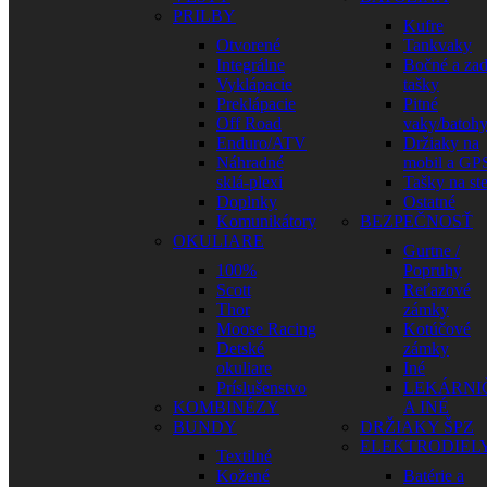
PRILBY
Kufre
Otvorené
Tankvaky
Integrálne
Bočné a za
Vyklápacie
tašky
Preklápacie
Pitné
Off Road
vaky/batoh
Enduro/ATV
Držiaky na
Náhradné
mobil a GP
sklá-plexi
Tašky na st
Doplnky
Ostatné
Komunikátory
BEZPEČNOSŤ
OKULIARE
Gurtne /
100%
Popruhy
Scott
Reťazové
Thor
zámky
Moose Racing
Kotúčové
Detské
zámky
okuliare
Iné
Príslušenstvo
LEKÁRNI
KOMBINÉZY
A INÉ
BUNDY
DRŽIAKY ŠPZ
ELEKTRODIEL
Textilné
Kožené
Batérie a