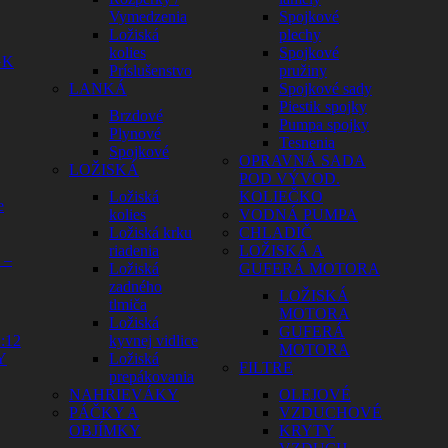
Vymedzenia
Spojkové
Ložiská
plechy
kolies
Spojkové
GK
Príslušenstvo
pružiny
LANKÁ
Spojkové sady
Piestik spojky
Brzdové
Pumpa spojky
Plynové
Tesnenia
Spojkové
OPRAVNÁ SADA
LOŽISKÁ
POD VÝVOD.
Ložiská
KOLIEČKO
e
kolies
VODNÁ PUMPA
Ložiská krku
CHLADIČ
riadenia
LOŽISKÁ A
 –
Ložiská
GUFERÁ MOTORA
zadného
LOŽISKÁ
tlmiča
MOTORA
Ložiská
GUFERÁ
:12
kyvnej vidlice
MOTORA
Y
Ložiská
FILTRE
prepákovania
NAHRIEVÁKY
OLEJOVÉ
PÁČKY A
VZDUCHOVÉ
OBJÍMKY
KRYTY