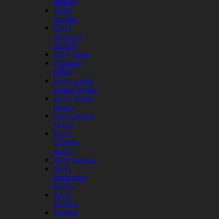
tabuľky
Zadné
blatníky
Kryty
predných
tlmičov
Kryty rámu
Chrániče
páčok
Kryty spojky
a zapaľovania
Kryty vodnej
pumpy
Kryty kyvnej
vidlice
Kryty
zadného
tlmiča
Kryty motora
Kryty
brzdového
kotúča
Kryty
polepov
Vodítka