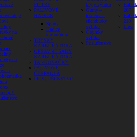
vodové
FILTRE
kryty výfuku
Babett
e
PALIVOVÉ
Gumy –
207
ičové oleje
HADICE
tesnenia –
Babett
dové
silentbloky
210
Spony
paliny
výfuku
Jawa
Hadice
pravky na
Objímky
karburátora
uchové
výfuku
TRYSKY
e
Príslušenstvo
KARBURÁTORA
adiace
OPRAVNÉ SADY
paliny
KARBURÁTORA
pravky na
TANKOVAČKY
aze
PALIVOVÉ
íva a
ČERPADLÁ
okozmetika
PRÍSLUŠENSTVO
ura
orex
redaj!!!
lušenstvo