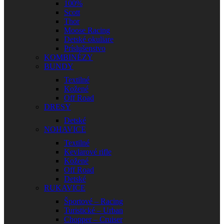
100%
Scott
Thor
Moose Racing
Detské okuliare
Príslušenstvo
KOMBINÉZY
BUNDY
Textilné
Kožené
Off Road
DRESY
Detské
NOHAVICE
Textilné
Kevlarové rifle
Kožené
Off Road
Detské
RUKAVICE
Športové – Racing
Turistické – Urban
Chopper – Cruiser