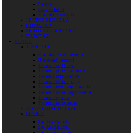
Poťahy
Peny sedadiel
Kompletné sedadlá
SPÄTNÉ ZRKADLÁ
STUPAČKY
SKRUTKY / DOPLNKY
KAPOTÁŽ
MOTOR
TESNENIA
Kompletné sady tesnení
Horné sady tesnení
Tesnenia pod hlavu
Tesnenia pod veko hlavy
Tesnenia krytu spojky
Tesnenia bloku spojky
Tesnenia krytu zapaľovania
Tesnenia bloku zapaľovania
Tesnenia výfuku
Tesnenia karburátora
ROZVODOVÉ REŤAZE
SPOJKA
Spojkové lamely
Spojkové plechy
Spojkové pružiny