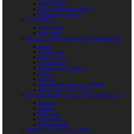
Vodítka reťaze
Kryty vývodového koliečka
Príslušenstvo k plastom
PODVOZOK
Predné tlmiče
Zadný tlmič
PREVODY (REŤAZE, ROZETY, KOLIEČKA)
Reťaze
Spojky reťaze
Kladky reťaze
Vodítka reťaze
Príslušenstvo k reťaziam
Rozety
Koliečka
Opravná sada pod vývod. koliečko
Kryty vývodového koliečka
RIADIDLÁ, RUKOVÄTE A PRÍSLUŠENSTVO
Rukoväte
Riadidlá
Rýchlopaly
Príslušenstvo
Peny na riadidlá
SEDADLÁ – POŤAHY – PENY