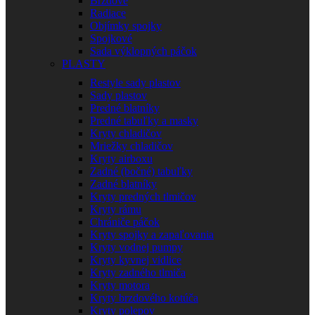
Brzdové
Radiace
Objímky spojky
Spojkové
Sada výklopných páčok
PLASTY
Restyle sady plastov
Sady plastov
Predné blatníky
Predné tabuľky a masky
Kryty chladičov
Mriežky chladičov
Kryty airboxu
Zadné (bočné) tabuľky
Zadné blatníky
Kryty predných tlmičov
Kryty rámu
Chrániče páčok
Kryty spojky a zapaľovania
Kryty vodnej pumpy
Kryty kyvnej vidlice
Kryty zadného tlmiča
Kryty motora
Kryty brzdového kotúča
Kryty polepov