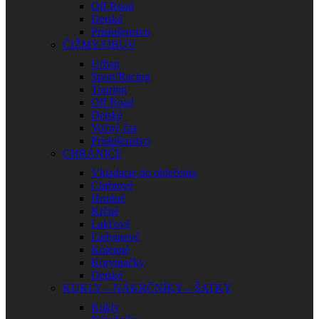
Off Road
Detské
Príslušenstvo
ČIŽMY/OBUV
Urban
Sport/Racing
Touring
Off Road
Detské
Voľný čas
Príslušenstvo
CHRÁNIČE
Vkladacie do oblečenia
Chrbtové
Hrudné
Krčné
Lakťové
Ľadvinové
Kolenné
Korytnačky
Detské
KUKLY – NÁKRČNÍKY – ŠATKY
Kukly