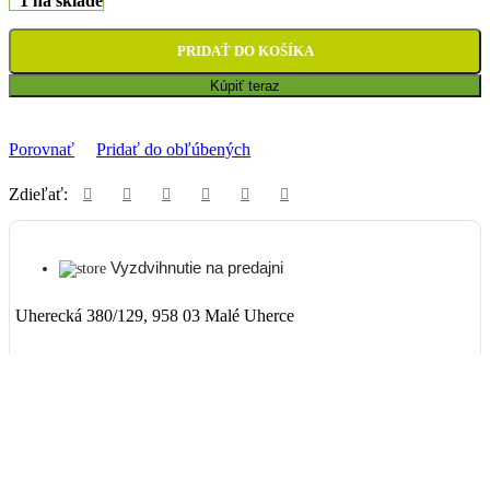
1 na sklade
PRIDAŤ DO KOŠÍKA
Kúpiť teraz
Porovnať
Pridať do obľúbených
Zdieľať:
Vyzdvihnutie na predajni
Uherecká 380/129, 958 03 Malé Uherce
ZADARMO
Packeta