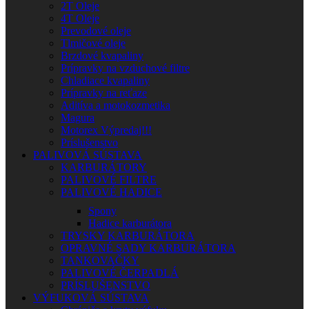
2T Oleje
4T Oleje
Prevodové oleje
Tlmičové oleje
Brzdové kvapaliny
Prípravky na vzduchové filtre
Chladiace kvapaliny
Prípravky na reťaze
Aditíva a motokozmetika
Magura
Motorex Výpredaj!!!
Príslušenstvo
PALIVOVÁ SÚSTAVA
KARBURÁTORY
PALIVOVÉ FILTRE
PALIVOVÉ HADICE
Spony
Hadice karburátora
TRYSKY KARBURÁTORA
OPRAVNÉ SADY KARBURÁTORA
TANKOVAČKY
PALIVOVÉ ČERPADLÁ
PRÍSLUŠENSTVO
VÝFUKOVÁ SÚSTAVA