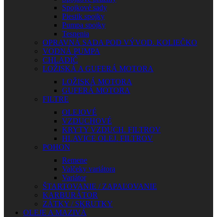
Spojkové sady
Piestik spojky
Pumpa spojky
Tesnenia
OPRAVNÁ SADA POD VÝVOD. KOLIEČKO
VODNÁ PUMPA
CHLADIČ
LOŽISKÁ A GUFERÁ MOTORA
LOŽISKÁ MOTORA
GUFERÁ MOTORA
FILTRE
OLEJOVÉ
VZDUCHOVÉ
KRYTY VZDUCH. FILTROV
HLAVICE OLEJ. FILTROV
POHON
Remene
Valčeky variátora
Variátor
ŠTARTOVANIE / ZAPAĽOVANIE
KARBURÁTOR
ZÁTKY / SKRUTKY
OLEJE A MAZIVÁ