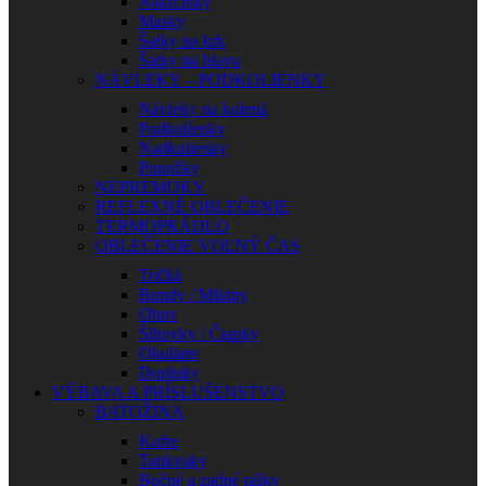
Nákrčníky
Masky
Šatky na krk
Šatky na hlavu
NÁVLEKY – PODKOLIENKY
Návleky na kolená
Podkolienky
Nadkolienky
Ponožky
NEPREMOKY
REFLEXNÉ OBLEČENIE
TERMOPRÁDLO
OBLEČENIE VOĽNÝ ČAS
Tričká
Bundy / Mikiny
Obuv
Šiltovky / Čiapky
Okuliare
Doplnky
VÝBAVA A PRÍSLUŠENSTVO
BATOŽINA
Kufre
Tankvaky
Bočné a zadné tašky