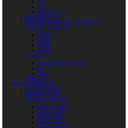
1:18
1:12
Skladačky 1:12
MOTOPLACHTY
NÁLEPKY NA NÁDRŽ – TANKPADY
OSTATNÉ DOPLNKY
Kľúčenky
Nálepky
Hrnčeky
Dáždniky
STOJANY
Adaptéry na kyvnú vidlicu
MX
Cestné
NÁRADIE
RÁM A PODVOZOK
KYVNÁ VIDLICA
PREPÁKOVANIE
BRZDOVÁ SÚSTAVA
Brzdové platničky
Brzdové kotúče
Brzdové hadice
Brzdové pedále
Opravné sady bŕzd