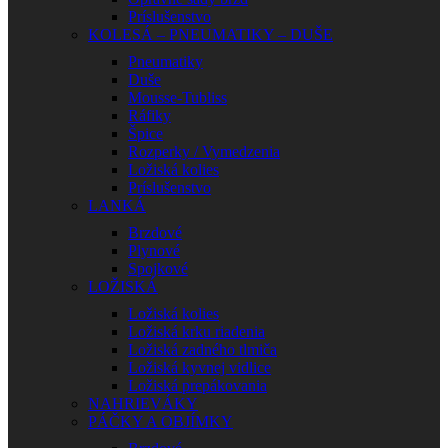
Príslušenstvo
KOLESÁ – PNEUMATIKY – DUŠE
Pneumatiky
Duše
Mousse-Tubliss
Ráfiky
Špice
Rozperky / Vymedzenia
Ložiská kolies
Príslušenstvo
LANKÁ
Brzdové
Plynové
Spojkové
LOŽISKÁ
Ložiská kolies
Ložiská krku riadenia
Ložiská zadného tlmiča
Ložiská kyvnej vidlice
Ložiská prepákovania
NAHRIEVÁKY
PÁČKY A OBJÍMKY