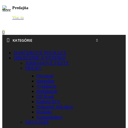
Predajňa
Viac tu
0
KATEGÓRIE
DARČEKOVÉ POUKAZY
OBLEČENIE A VÝSTROJ
AIRBAGOVÉ VESTY
PRILBY
Otvorené
Integrálne
Vyklápacie
Preklápacie
Off Road
Enduro/ATV
Náhradné sklá-plexi
Doplnky
Komunikátory
OKULIARE