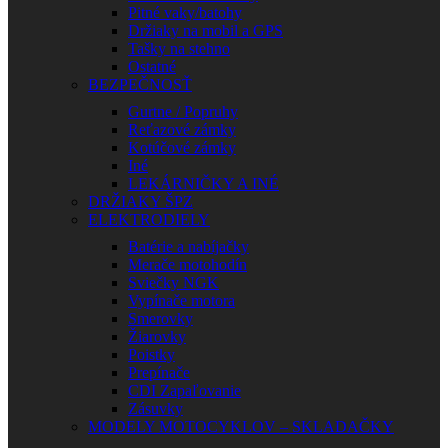
Pitné vaky/batohy
Držiaky na mobil a GPS
Tašky na stehno
Ostatné
BEZPEČNOSŤ
Gurtne / Popruhy
Reťazové zámky
Kotúčové zámky
Iné
LEKÁRNIČKY A INÉ
DRŽIAKY ŠPZ
ELEKTRODIELY
Batérie a nabíjačky
Merače motohodín
Sviečky NGK
Vypínače motora
Smerovky
Žiarovky
Poistky
Prepínače
CDI Zapaľovanie
Zásuvky
MODELY MOTOCYKLOV – SKLADAČKY