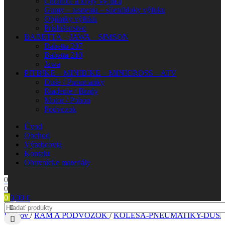
Chrániče a kryty výfuku
Gumy – tesnenia – silentbloky výfuku
Objímky výfuku
Príslušenstvo
BABETTA – JAWA – SIMSON
Babetta 207
Babetta 210
Jawa
PITBIKE – MINIBIKE – MINICROSS – ATV
Duše / Pneumatiky
Riadenie / Brzdy
Motor / Pohon
Podvozok
Úvod
Obchod
Výrobcovia
Kontakt
Obuvnícke materiály
0
0
0
0,00
€
Domov
/
RÁM A PODVOZOK
/
KOLESÁ-PNEUMATIKY-DUŠE