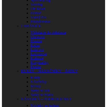
Sport/Racing
Touring
Off Road
Detské
Voľný čas
Príslušenstvo
CHRÁNIČE
Vkladacie do oblečenia
Chrbtové
Hrudné
Krčné
Lakťové
Ľadvinové
Kolenné
Korytnačky
Detské
KUKLY – NÁKRČNÍKY – ŠATKY
Kukly
Nákrčníky
Masky
Šatky na krk
Šatky na hlavu
NÁVLEKY – PODKOLIENKY
Návleky na kolená