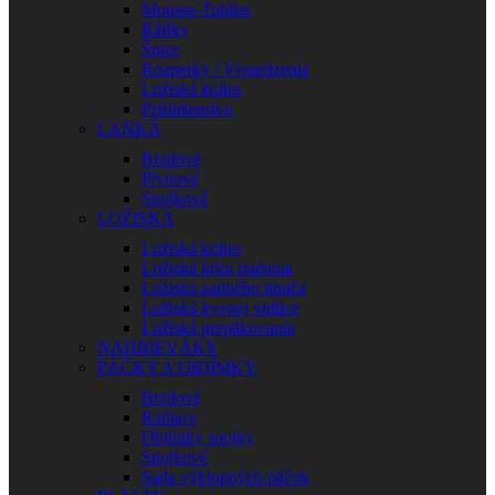
Mousse-Tubliss
Ráfiky
Špice
Rozperky / Vymedzenia
Ložiská kolies
Príslušenstvo
LANKÁ
Brzdové
Plynové
Spojkové
LOŽISKÁ
Ložiská kolies
Ložiská krku riadenia
Ložiská zadného tlmiča
Ložiská kyvnej vidlice
Ložiská prepákovania
NAHRIEVÁKY
PÁČKY A OBJÍMKY
Brzdové
Radiace
Objímky spojky
Spojkové
Sada výklopných páčok