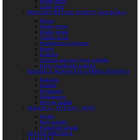
Predné tlmiče
Zadný tlmič
PREVODY (REŤAZE, ROZETY, KOLIEČKA)
Reťaze
Spojky reťaze
Kladky reťaze
Vodítka reťaze
Príslušenstvo k reťaziam
Rozety
Koliečka
Opravná sada pod vývod. koliečko
Kryty vývodového koliečka
RIADIDLÁ, RUKOVÄTE A PRÍSLUŠENSTVO
Rukoväte
Riadidlá
Rýchlopaly
Príslušenstvo
Peny na riadidlá
SEDADLÁ – POŤAHY – PENY
Poťahy
Peny sedadiel
Kompletné sedadlá
SPÄTNÉ ZRKADLÁ
STUPAČKY