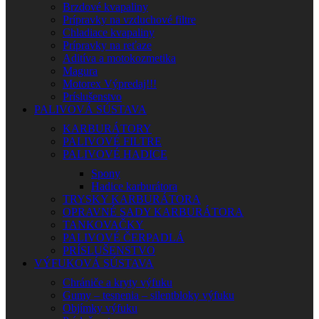
Brzdové kvapaliny
Prípravky na vzduchové filtre
Chladiace kvapaliny
Prípravky na reťaze
Aditíva a motokozmetika
Magura
Motorex Výpredaj!!!
Príslušenstvo
PALIVOVÁ SÚSTAVA
KARBURÁTORY
PALIVOVÉ FILTRE
PALIVOVÉ HADICE
Spony
Hadice karburátora
TRYSKY KARBURÁTORA
OPRAVNÉ SADY KARBURÁTORA
TANKOVAČKY
PALIVOVÉ ČERPADLÁ
PRÍSLUŠENSTVO
VÝFUKOVÁ SÚSTAVA
Chrániče a kryty výfuku
Gumy – tesnenia – silentbloky výfuku
Objímky výfuku