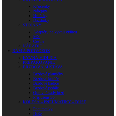
Kľúčenky
Nálepky
Hrnčeky
Dáždniky
STOJANY
Adaptéry na kyvnú vidlicu
MX
Cestné
NÁRADIE
RÁM A PODVOZOK
KYVNÁ VIDLICA
PREPÁKOVANIE
BRZDOVÁ SÚSTAVA
Brzdové platničky
Brzdové kotúče
Brzdové hadice
Brzdové pedále
Opravné sady bŕzd
Príslušenstvo
KOLESÁ – PNEUMATIKY – DUŠE
Pneumatiky
Duše