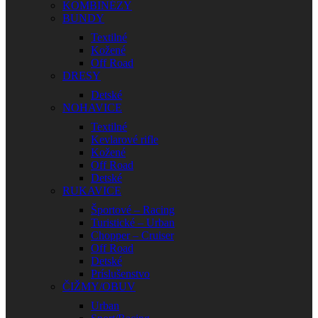
KOMBINÉZY
BUNDY
Textilné
Kožené
Off Road
DRESY
Detské
NOHAVICE
Textilné
Kevlarové rifle
Kožené
Off Road
Detské
RUKAVICE
Športové – Racing
Turistické – Urban
Chopper – Cruiser
Off Road
Detské
Príslušenstvo
ČIŽMY/OBUV
Urban