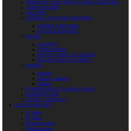
OPRAVNÁ SADA POD VÝVOD. KOLIEČKO
VODNÁ PUMPA
CHLADIČ
LOŽISKÁ A GUFERÁ MOTORA
LOŽISKÁ MOTORA
GUFERÁ MOTORA
FILTRE
OLEJOVÉ
VZDUCHOVÉ
KRYTY VZDUCH. FILTROV
HLAVICE OLEJ. FILTROV
POHON
Remene
Valčeky variátora
Variátor
ŠTARTOVANIE / ZAPAĽOVANIE
KARBURÁTOR
ZÁTKY / SKRUTKY
OLEJE A MAZIVÁ
2T Oleje
4T Oleje
Prevodové oleje
Tlmičové oleje