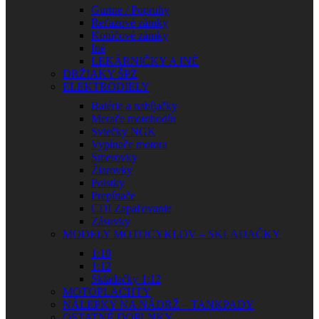
Gurtne / Popruhy
Reťazové zámky
Kotúčové zámky
Iné
LEKÁRNIČKY A INÉ
DRŽIAKY ŠPZ
ELEKTRODIELY
Batérie a nabíjačky
Merače motohodín
Sviečky NGK
Vypínače motora
Smerovky
Žiarovky
Poistky
Prepínače
CDI Zapaľovanie
Zásuvky
MODELY MOTOCYKLOV – SKLADAČKY
1:18
1:12
Skladačky 1:12
MOTOPLACHTY
NÁLEPKY NA NÁDRŽ – TANKPADY
OSTATNÉ DOPLNKY