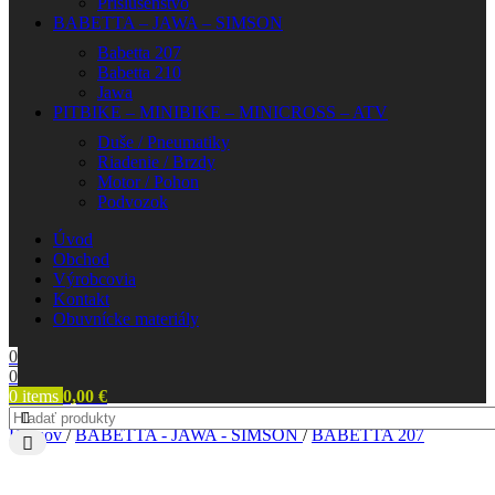
Príslušenstvo
BABETTA – JAWA – SIMSON
Babetta 207
Babetta 210
Jawa
PITBIKE – MINIBIKE – MINICROSS – ATV
Duše / Pneumatiky
Riadenie / Brzdy
Motor / Pohon
Podvozok
Úvod
Obchod
Výrobcovia
Kontakt
Obuvnícke materiály
0
0
0
items
0,00
€
Domov
/
BABETTA - JAWA - SIMSON
/
BABETTA 207