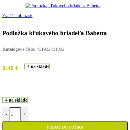
Zväčšiť obrázok
Podložka kľukového hriadeľa Babetta
Katalógové číslo:
451922421002
4 na sklade
0,40
€
4 na sklade
množstvo Podložka kľukového hriadeľa Babetta
-
+
PRIDAŤ DO KOŠÍKA