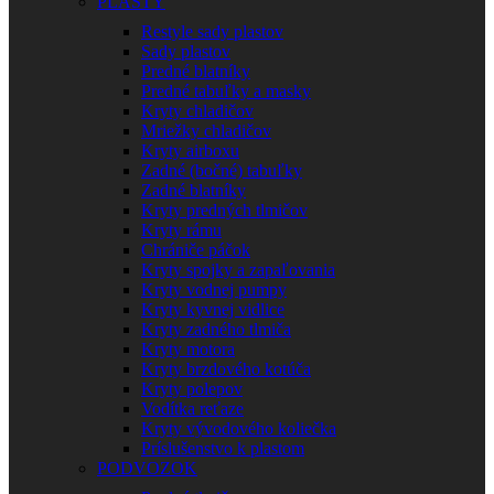
PLASTY
Restyle sady plastov
Sady plastov
Predné blatníky
Predné tabuľky a masky
Kryty chladičov
Mriežky chladičov
Kryty airboxu
Zadné (bočné) tabuľky
Zadné blatníky
Kryty predných tlmičov
Kryty rámu
Chrániče páčok
Kryty spojky a zapaľovania
Kryty vodnej pumpy
Kryty kyvnej vidlice
Kryty zadného tlmiča
Kryty motora
Kryty brzdového kotúča
Kryty polepov
Vodítka reťaze
Kryty vývodového koliečka
Príslušenstvo k plastom
PODVOZOK