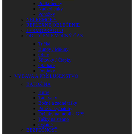
Podkolienky
Nadkolienky
Ponožky
NEPREMOKY
REFLEXNÉ OBLEČENIE
TERMOPRÁDLO
OBLEČENIE VOĽNÝ ČAS
Tričká
Bundy / Mikiny
Obuv
Šiltovky / Čiapky
Okuliare
Doplnky
VÝBAVA A PRÍSLUŠENSTVO
BATOŽINA
Kufre
Tankvaky
Bočné a zadné tašky
Pitné vaky/batohy
Držiaky na mobil a GPS
Tašky na stehno
Ostatné
BEZPEČNOSŤ