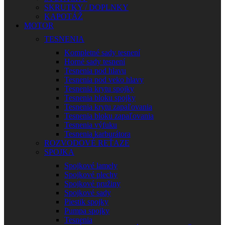
SKRUTKY / DOPLNKY
KAPOTÁŽ
MOTOR
TESNENIA
Kompletné sady tesnení
Horné sady tesnení
Tesnenia pod hlavu
Tesnenia pod veko hlavy
Tesnenia krytu spojky
Tesnenia bloku spojky
Tesnenia krytu zapaľovania
Tesnenia bloku zapaľovania
Tesnenia výfuku
Tesnenia karburátora
ROZVODOVÉ REŤAZE
SPOJKA
Spojkové lamely
Spojkové plechy
Spojkové pružiny
Spojkové sady
Piestik spojky
Pumpa spojky
Tesnenia