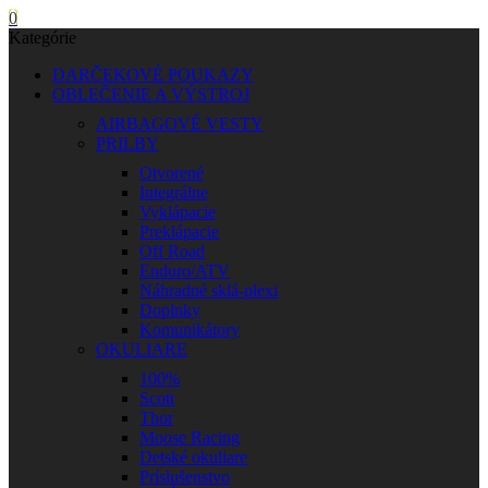
0
Kategórie
DARČEKOVÉ POUKAZY
OBLEČENIE A VÝSTROJ
AIRBAGOVÉ VESTY
PRILBY
Otvorené
Integrálne
Vyklápacie
Preklápacie
Off Road
Enduro/ATV
Náhradné sklá-plexi
Doplnky
Komunikátory
OKULIARE
100%
Scott
Thor
Moose Racing
Detské okuliare
Príslušenstvo