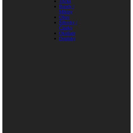
Tričká
Bundy /
Mikiny
Obuv
Šiltovky /
Čiapky
Okuliare
Doplnky