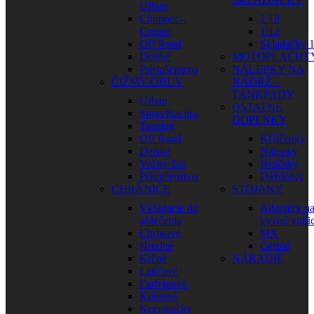
Urban
Chopper –
1:18
Cruiser
1:12
Off Road
Skladačky 1
Detské
MOTOPLACHT
Príslušenstvo
NÁLEPKY NA
ČIŽMY/OBUV
NÁDRŽ –
TANKPADY
Urban
OSTATNÉ
Sport/Racing
DOPLNKY
Touring
Off Road
Kľúčenky
Detské
Nálepky
Voľný čas
Hrnčeky
Príslušenstvo
Dáždniky
CHRÁNIČE
STOJANY
Vkladacie do
Adaptéry n
oblečenia
kyvnú vidli
Chrbtové
MX
Hrudné
Cestné
Krčné
NÁRADIE
Lakťové
Ľadvinové
Kolenné
Korytnačky