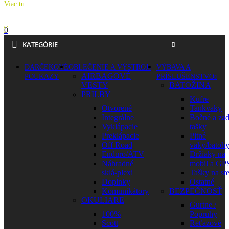
Viac tu
0
KATEGÓRIE
DARČEKOVÉ
OBLEČENIE A VÝSTROJ
VÝBAVA A
AIRBAGOVÉ
POUKAZY
PRÍSLUŠENSTVO
VESTY
BATOŽINA
PRILBY
Kufre
Otvorené
Tankvaky
Integrálne
Bočné a za
Vyklápacie
tašky
Preklápacie
Pitné
Off Road
vaky/batoh
Enduro/ATV
Držiaky na
Náhradné
mobil a GP
sklá-plexi
Tašky na st
Doplnky
Ostatné
Komunikátory
BEZPEČNOSŤ
OKULIARE
Gurtne /
100%
Popruhy
Scott
Reťazové