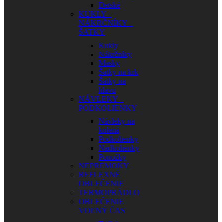
Detské
KUKLY –
NÁKRČNÍKY –
ŠATKY
Kukly
Nákrčníky
Masky
Šatky na krk
Šatky na
hlavu
NÁVLEKY –
PODKOLIENKY
Návleky na
kolená
Podkolienky
Nadkolienky
Ponožky
NEPREMOKY
REFLEXNÉ
OBLEČENIE
TERMOPRÁDLO
OBLEČENIE
VOĽNÝ ČAS