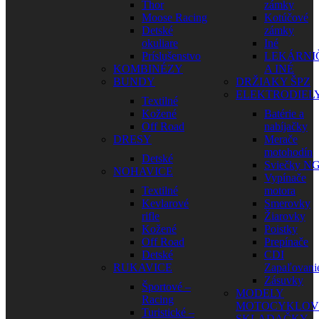
Thor
zámky
Moose Racing
Kotúčové
Detské
zámky
okuliare
Iné
Príslušenstvo
LEKÁRNI
KOMBINÉZY
A INÉ
BUNDY
DRŽIAKY ŠPZ
ELEKTRODIEL
Textilné
Kožené
Batérie a
Off Road
nabíjačky
DRESY
Merače
motohodín
Detské
Sviečky N
NOHAVICE
Vypínače
Textilné
motora
Kevlarové
Smerovky
rifle
Žiarovky
Kožené
Poistky
Off Road
Prepínače
Detské
CDI
RUKAVICE
Zapaľovani
Zásuvky
Športové –
MODELY
Racing
MOTOCYKLOV
Turistické –
SKLADAČKY