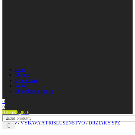
Úvod
Obchod
Výrobcovia
Kontakt
Obuvnícke materiály
0
0
0
items
0,00
€
Domov
/
VÝBAVA A PRÍSLUŠENSTVO
/
DRŽIAKY ŠPZ