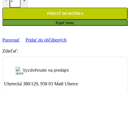
-
+
PRIDAŤ DO KOŠÍKA
Kúpiť teraz
Porovnať
Pridať do obľúbených
Zdieľať:
Vyzdvihnutie na predajni
Uherecká 380/129, 958 03 Malé Uherce
ZADARMO
Packeta