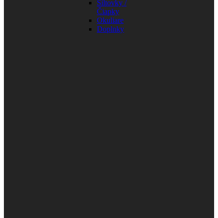
Šiltovky /
Čiapky
Okuliare
Doplnky