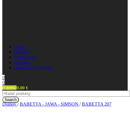
Úvod
Obchod
Výrobcovia
Kontakt
Obuvnícke materiály
0
0
0
items
0,00
€
Search
Domov
/
BABETTA - JAWA - SIMSON
/
BABETTA 207