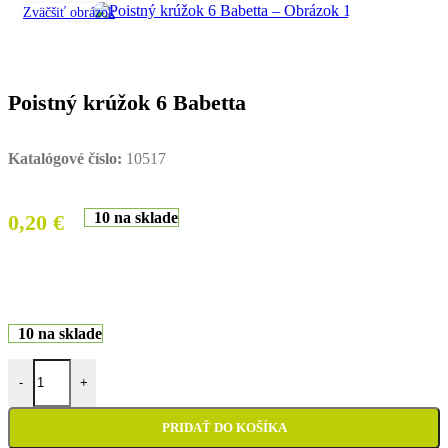
Zväčšiť obrázok
Poistný krúžok 6 Babetta
Katalógové číslo:
10517
10 na sklade
0,20
€
10 na sklade
množstvo Poistný krúžok 6 Babetta
-
+
PRIDAŤ DO KOŠÍKA