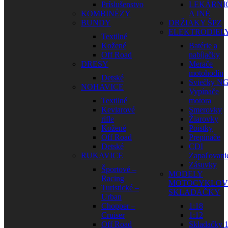
Príslušenstvo
LEKÁRNI
KOMBINÉZY
A INÉ
BUNDY
DRŽIAKY ŠPZ
ELEKTRODIEL
Textilné
Kožené
Batérie a
Off Road
nabíjačky
DRESY
Merače
motohodín
Detské
Sviečky N
NOHAVICE
Vypínače
Textilné
motora
Kevlarové
Smerovky
rifle
Žiarovky
Kožené
Poistky
Off Road
Prepínače
Detské
CDI
RUKAVICE
Zapaľovani
Zásuvky
Športové –
MODELY
Racing
MOTOCYKLOV
Turistické –
SKLADAČKY
Urban
Chopper –
1:18
Cruiser
1:12
Off Road
Skladačky 1