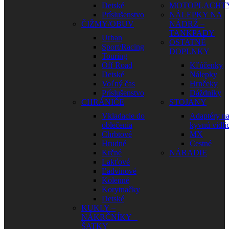
Detské
MOTOPLACHT
Príslušenstvo
NÁLEPKY NA
ČIŽMY/OBUV
NÁDRŽ –
TANKPADY
Urban
OSTATNÉ
Sport/Racing
DOPLNKY
Touring
Off Road
Kľúčenky
Detské
Nálepky
Voľný čas
Hrnčeky
Príslušenstvo
Dáždniky
CHRÁNIČE
STOJANY
Vkladacie do
Adaptéry n
oblečenia
kyvnú vidli
Chrbtové
MX
Hrudné
Cestné
Krčné
NÁRADIE
Lakťové
Ľadvinové
Kolenné
Korytnačky
Detské
KUKLY –
NÁKRČNÍKY –
ŠATKY