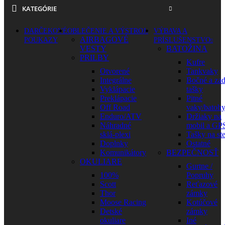
KATEGÓRIE
DARČEKOVÉ
OBLEČENIE A VÝSTROJ
VÝBAVA A
AIRBAGOVÉ
POUKAZY
PRÍSLUŠENSTVO
VESTY
BATOŽINA
PRILBY
Kufre
Otvorené
Tankvaky
Integrálne
Bočné a za
Vyklápacie
tašky
Preklápacie
Pitné
Off Road
vaky/batoh
Enduro/ATV
Držiaky na
Náhradné
mobil a GP
sklá-plexi
Tašky na st
Doplnky
Ostatné
Komunikátory
BEZPEČNOSŤ
OKULIARE
Gurtne /
100%
Popruhy
Scott
Reťazové
Thor
zámky
Moose Racing
Kotúčové
Detské
zámky
okuliare
Iné