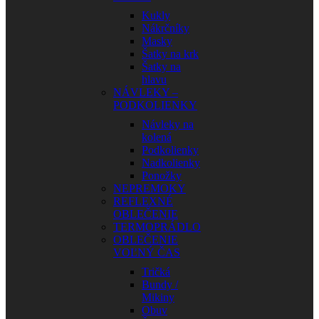
Kukly
Nákrčníky
Masky
Šatky na krk
Šatky na
hlavu
NÁVLEKY –
PODKOLIENKY
Návleky na
kolená
Podkolienky
Nadkolienky
Ponožky
NEPREMOKY
REFLEXNÉ
OBLEČENIE
TERMOPRÁDLO
OBLEČENIE
VOĽNÝ ČAS
Tričká
Bundy /
Mikiny
Obuv