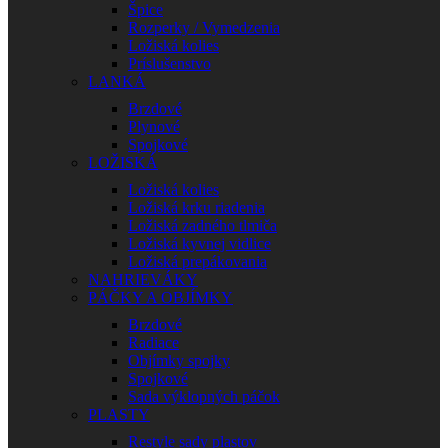
Špice
Rozperky / Vymedzenia
Ložiská kolies
Príslušenstvo
LANKÁ
Brzdové
Plynové
Spojkové
LOŽISKÁ
Ložiská kolies
Ložiská krku riadenia
Ložiská zadného tlmiča
Ložiská kyvnej vidlice
Ložiská prepákovania
NAHRIEVÁKY
PÁČKY A OBJÍMKY
Brzdové
Radiace
Objímky spojky
Spojkové
Sada výklopných páčok
PLASTY
Restyle sady plastov