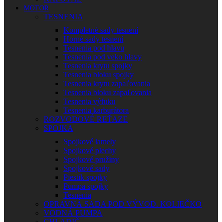
MOTOR
TESNENIA
Kompletné sady tesnení
Horné sady tesnení
Tesnenia pod hlavu
Tesnenia pod veko hlavy
Tesnenia krytu spojky
Tesnenia bloku spojky
Tesnenia krytu zapaľovania
Tesnenia bloku zapaľovania
Tesnenia výfuku
Tesnenia karburátora
ROZVODOVÉ REŤAZE
SPOJKA
Spojkové lamely
Spojkové plechy
Spojkové pružiny
Spojkové sady
Piestik spojky
Pumpa spojky
Tesnenia
OPRAVNÁ SADA POD VÝVOD. KOLIEČKO
VODNÁ PUMPA
CHLADIČ