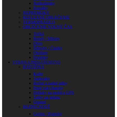
Nadkolienky
Ponožky
NEPREMOKY
REFLEXNÉ OBLEČENIE
TERMOPRÁDLO
OBLEČENIE VOĽNÝ ČAS
Tričká
Bundy / Mikiny
Obuv
Šiltovky / Čiapky
Okuliare
Doplnky
VÝBAVA A PRÍSLUŠENSTVO
BATOŽINA
Kufre
Tankvaky
Bočné a zadné tašky
Pitné vaky/batohy
Držiaky na mobil a GPS
Tašky na stehno
Ostatné
BEZPEČNOSŤ
Gurtne / Popruhy