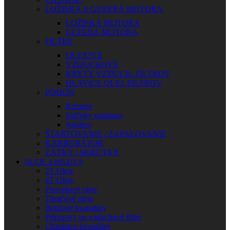
LOŽISKÁ A GUFERÁ MOTORA
LOŽISKÁ MOTORA
GUFERÁ MOTORA
FILTRE
OLEJOVÉ
VZDUCHOVÉ
KRYTY VZDUCH. FILTROV
HLAVICE OLEJ. FILTROV
POHON
Remene
Valčeky variátora
Variátor
ŠTARTOVANIE / ZAPAĽOVANIE
KARBURÁTOR
ZÁTKY / SKRUTKY
OLEJE A MAZIVÁ
2T Oleje
4T Oleje
Prevodové oleje
Tlmičové oleje
Brzdové kvapaliny
Prípravky na vzduchové filtre
Chladiace kvapaliny