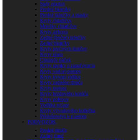
Sady plastov
Predné blatníky
Predné tabuľky a masky
Kryty chladičov
Mriežky chladičov
Kryty airboxu
Zadné (bočné) tabuľky
Zadné blatníky
Kryty predných tlmičov
Kryty rámu
Chrániče páčok
Kryty spojky a zapaľovania
Kryty vodnej pumpy
Kryty kyvnej vidlice
Kryty zadného tlmiča
Kryty motora
Kryty brzdového kotúča
Kryty polepov
Vodítka reťaze
Kryty vývodového koliečka
Príslušenstvo k plastom
PODVOZOK
Predné tlmiče
Zadný tlmič