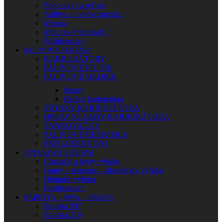
Prípravky na reťaze
Aditíva a motokozmetika
Magura
Motorex Výpredaj!!!
Príslušenstvo
PALIVOVÁ SÚSTAVA
KARBURÁTORY
PALIVOVÉ FILTRE
PALIVOVÉ HADICE
Spony
Hadice karburátora
TRYSKY KARBURÁTORA
OPRAVNÉ SADY KARBURÁTORA
TANKOVAČKY
PALIVOVÉ ČERPADLÁ
PRÍSLUŠENSTVO
VÝFUKOVÁ SÚSTAVA
Chrániče a kryty výfuku
Gumy – tesnenia – silentbloky výfuku
Objímky výfuku
Príslušenstvo
BABETTA – JAWA – SIMSON
Babetta 207
Babetta 210