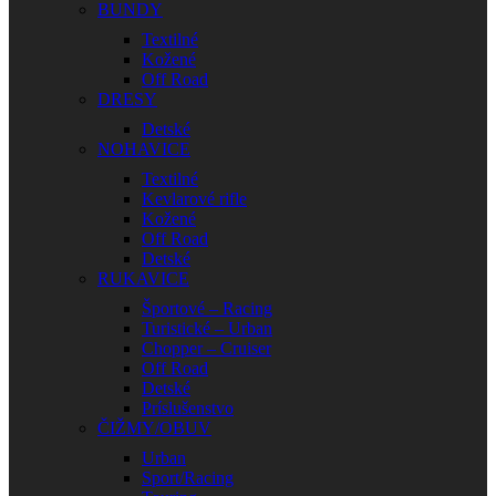
BUNDY
Textilné
Kožené
Off Road
DRESY
Detské
NOHAVICE
Textilné
Kevlarové rifle
Kožené
Off Road
Detské
RUKAVICE
Športové – Racing
Turistické – Urban
Chopper – Cruiser
Off Road
Detské
Príslušenstvo
ČIŽMY/OBUV
Urban
Sport/Racing