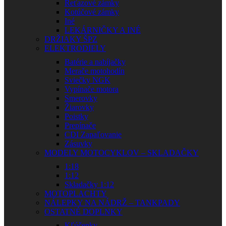
Reťazové zámky
Kotúčové zámky
Iné
LEKÁRNIČKY A INÉ
DRŽIAKY ŠPZ
ELEKTRODIELY
Batérie a nabíjačky
Merače motohodín
Sviečky NGK
Vypínače motora
Smerovky
Žiarovky
Poistky
Prepínače
CDI Zapaľovanie
Zásuvky
MODELY MOTOCYKLOV – SKLADAČKY
1:18
1:12
Skladačky 1:12
MOTOPLACHTY
NÁLEPKY NA NÁDRŽ – TANKPADY
OSTATNÉ DOPLNKY
Kľúčenky