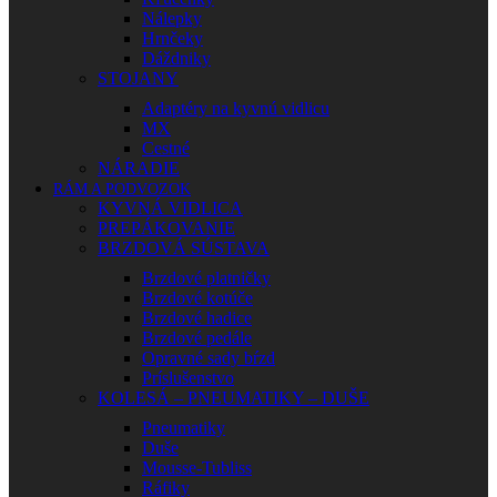
Nálepky
Hrnčeky
Dáždniky
STOJANY
Adaptéry na kyvnú vidlicu
MX
Cestné
NÁRADIE
RÁM A PODVOZOK
KYVNÁ VIDLICA
PREPÁKOVANIE
BRZDOVÁ SÚSTAVA
Brzdové platničky
Brzdové kotúče
Brzdové hadice
Brzdové pedále
Opravné sady bŕzd
Príslušenstvo
KOLESÁ – PNEUMATIKY – DUŠE
Pneumatiky
Duše
Mousse-Tubliss
Ráfiky