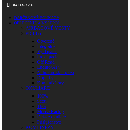
KATEGÓRIE
DARČEKOVÉ POUKAZY
OBLEČENIE A VÝSTROJ
AIRBAGOVÉ VESTY
PRILBY
Otvorené
Integrálne
Vyklápacie
Preklápacie
Off Road
Enduro/ATV
Náhradné sklá-plexi
Doplnky
Komunikátory
OKULIARE
100%
Scott
Thor
Moose Racing
Detské okuliare
Príslušenstvo
KOMBINÉZY