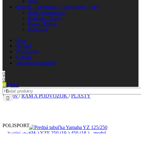
Jawa
PITBIKE – MINIBIKE – MINICROSS – ATV
Duše / Pneumatiky
Riadenie / Brzdy
Motor / Pohon
Podvozok
Úvod
Obchod
Výrobcovia
Kontakt
Obuvnícke materiály
0
0
0
0,00
€
Domov
/
RÁM A PODVOZOK
/
PLASTY
POLISPORT
Zväčšiť obrázok