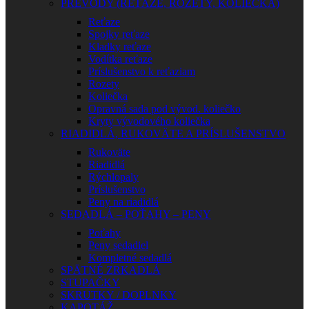
PREVODY (REŤAZE, ROZETY, KOLIEČKA)
Reťaze
Spojky reťaze
Kladky reťaze
Vodítka reťaze
Príslušenstvo k reťaziam
Rozety
Koliečka
Opravná sada pod vývod. koliečko
Kryty vývodového koliečka
RIADIDLÁ, RUKOVÄTE A PRÍSLUŠENSTVO
Rukoväte
Riadidlá
Rýchlopaly
Príslušenstvo
Peny na riadidlá
SEDADLÁ – POŤAHY – PENY
Poťahy
Peny sedadiel
Kompletné sedadlá
SPÄTNÉ ZRKADLÁ
STUPAČKY
SKRUTKY / DOPLNKY
KAPOTÁŽ