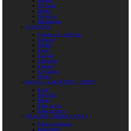
Touring
Off Road
Detské
Voľný čas
Príslušenstvo
CHRÁNIČE
Vkladacie do oblečenia
Chrbtové
Hrudné
Krčné
Lakťové
Ľadvinové
Kolenné
Korytnačky
Detské
KUKLY – NÁKRČNÍKY – ŠATKY
Kukly
Nákrčníky
Masky
Šatky na krk
Šatky na hlavu
NÁVLEKY – PODKOLIENKY
Návleky na kolená
Podkolienky