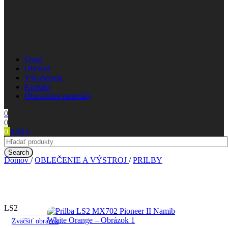
Úvod
Obchod
Výrobcovia
Kontakt
Obuvnícke materiály
0
0
0
0,00
€
Search
Domov
/
OBLEČENIE A VÝSTROJ
/
PRILBY
LS2
Zväčšiť obrázok