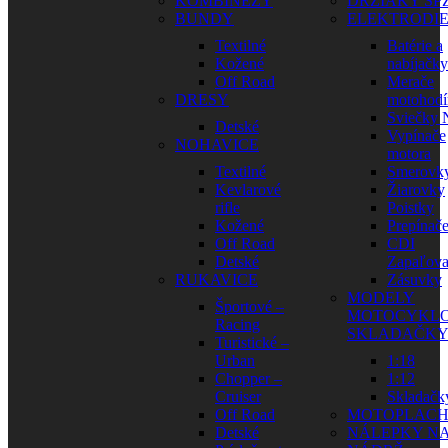
KOMBINÉZY
DRŽIAKY ŠP
BUNDY
ELEKTRODI
Textilné
Batérie a
Kožené
nabíjačky
Off Road
Merače
DRESY
motohodí
Sviečky
Detské
Vypínače
NOHAVICE
motora
Textilné
Smerovk
Kevlarové
Žiarovky
rifle
Poistky
Kožené
Prepínač
Off Road
CDI
Detské
Zapaľova
RUKAVICE
Zásuvky
MODELY
Športové –
MOTOCYKLO
Racing
SKLADAČK
Turistické –
Urban
1:18
Chopper –
1:12
Cruiser
Skladačk
Off Road
MOTOPLAC
Detské
NÁLEPKY N