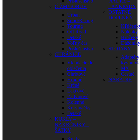
Príslušenstvo
NÁDRŽ –
ČIŽMY/OBUV
TANKPADY
OSTATNÉ
Urban
DOPLNKY
Sport/Racing
Touring
Kľúčenk
Off Road
Nálepky
Detské
Hrnčeky
Voľný čas
Dáždnik
Príslušenstvo
STOJANY
CHRÁNIČE
Adaptéry
Vkladacie do
kyvnú vid
oblečenia
MX
Chrbtové
Cestné
Hrudné
NÁRADIE
Krčné
Lakťové
Ľadvinové
Kolenné
Korytnačky
Detské
KUKLY –
NÁKRČNÍKY –
ŠATKY
Kukly