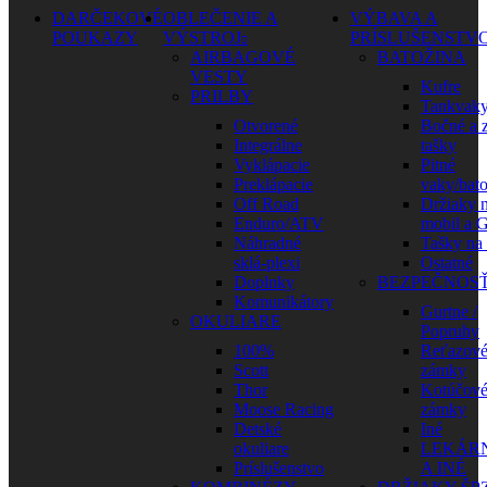
DARČEKOVÉ
OBLEČENIE A
VÝBAVA A
POUKAZY
VÝSTROJ
PRÍSLUŠENSTV
AIRBAGOVÉ
BATOŽINA
VESTY
Kufre
PRILBY
Tankvak
Otvorené
Bočné a 
Integrálne
tašky
Vyklápacie
Pitné
Preklápacie
vaky/bat
Off Road
Držiaky 
Enduro/ATV
mobil a 
Náhradné
Tašky na
sklá-plexi
Ostatné
Doplnky
BEZPEČNOS
Komunikátory
Gurtne /
OKULIARE
Popruhy
100%
Reťazov
Scott
zámky
Thor
Kotúčov
Moose Racing
zámky
Detské
Iné
okuliare
LEKÁR
Príslušenstvo
A INÉ