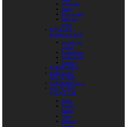
Nákrčníky
Masky
Šatky na krk
Šatky na
hlavu
NÁVLEKY –
PODKOLIENKY
Návleky na
kolená
Podkolienky
Nadkolienky
Ponožky
NEPREMOKY
REFLEXNÉ
OBLEČENIE
TERMOPRÁDLO
OBLEČENIE
VOĽNÝ ČAS
Tričká
Bundy /
Mikiny
Obuv
Šiltovky /
Čiapky