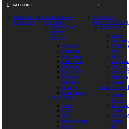
KATEGÓRIE
DARČEKOVÉ
OBLEČENIE A
VÝBAVA A
POUKAZY
VÝSTROJ
PRÍSLUŠENSTV
AIRBAGOVÉ
BATOŽINA
VESTY
Kufre
PRILBY
Tankvak
Otvorené
Bočné a 
Integrálne
tašky
Vyklápacie
Pitné
Preklápacie
vaky/bat
Off Road
Držiaky 
Enduro/ATV
mobil a 
Náhradné
Tašky na
sklá-plexi
Ostatné
Doplnky
BEZPEČNOS
Komunikátory
Gurtne /
OKULIARE
Popruhy
100%
Reťazov
Scott
zámky
Thor
Kotúčov
Moose Racing
zámky
Detské
Iné