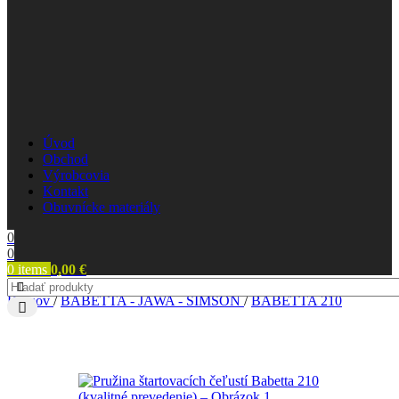
Úvod
Obchod
Výrobcovia
Kontakt
Obuvnícke materiály
0
0
0
items
0,00
€
Domov
/
BABETTA - JAWA - SIMSON
/
BABETTA 210