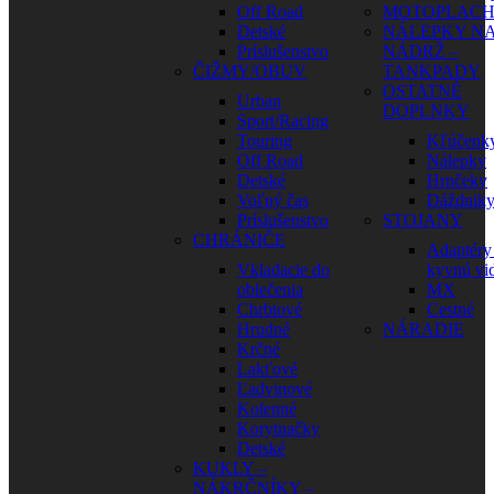
Off Road
MOTOPLAC
Detské
NÁLEPKY N
Príslušenstvo
NÁDRŽ –
ČIŽMY/OBUV
TANKPADY
OSTATNÉ
Urban
DOPLNKY
Sport/Racing
Touring
Kľúčenk
Off Road
Nálepky
Detské
Hrnčeky
Voľný čas
Dáždnik
Príslušenstvo
STOJANY
CHRÁNIČE
Adaptéry
Vkladacie do
kyvnú vid
oblečenia
MX
Chrbtové
Cestné
Hrudné
NÁRADIE
Krčné
Lakťové
Ľadvinové
Kolenné
Korytnačky
Detské
KUKLY –
NÁKRČNÍKY –