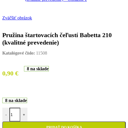
Zväčšiť obrázok
Pružina štartovacích čeľustí Babetta 210
(kvalitné prevedenie)
Katalógové číslo:
11508
8 na sklade
0,90
€
8 na sklade
množstvo Pružina štartovacích čeľustí Babetta 210 (kvalitné preveden
-
+
PRIDAŤ DO KOŠÍKA