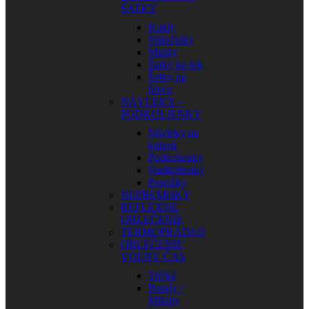
ŠATKY
Kukly
Nákrčníky
Masky
Šatky na krk
Šatky na
hlavu
NÁVLEKY –
PODKOLIENKY
Návleky na
kolená
Podkolienky
Nadkolienky
Ponožky
NEPREMOKY
REFLEXNÉ
OBLEČENIE
TERMOPRÁDLO
OBLEČENIE
VOĽNÝ ČAS
Tričká
Bundy /
Mikiny