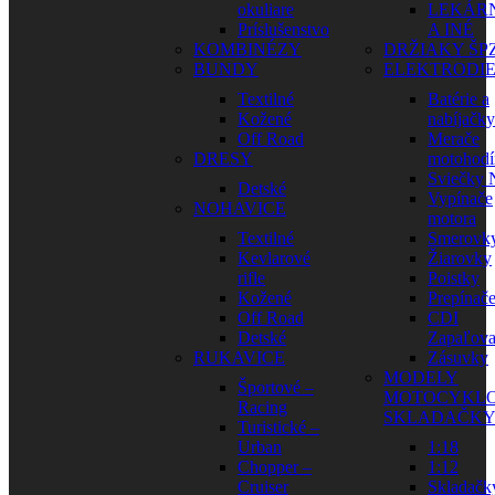
okuliare
LEKÁR
Príslušenstvo
A INÉ
KOMBINÉZY
DRŽIAKY ŠP
BUNDY
ELEKTRODI
Textilné
Batérie a
Kožené
nabíjačky
Off Road
Merače
DRESY
motohodí
Sviečky
Detské
Vypínače
NOHAVICE
motora
Textilné
Smerovk
Kevlarové
Žiarovky
rifle
Poistky
Kožené
Prepínač
Off Road
CDI
Detské
Zapaľova
RUKAVICE
Zásuvky
MODELY
Športové –
MOTOCYKLO
Racing
SKLADAČK
Turistické –
Urban
1:18
Chopper –
1:12
Cruiser
Skladačk