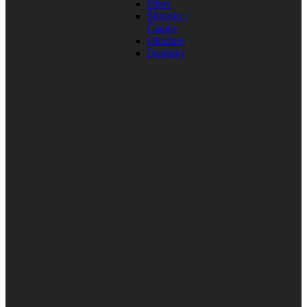
Obuv
Šiltovky /
Čiapky
Okuliare
Doplnky